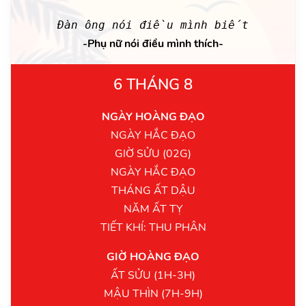
Đàn ông nói điều mình biết
-Phụ nữ nói điều mình thích-
6 THÁNG 8
NGÀY HOÀNG ĐẠO
NGÀY HẮC ĐẠO
GIỜ SỬU (02G)
NGÀY HẮC ĐẠO
THÁNG ẤT DẬU
NĂM ẤT TỴ
TIẾT KHÍ: THU PHÂN
GIỜ HOÀNG ĐẠO
ẤT SỬU (1H-3H)
MẬU THÌN (7H-9H)