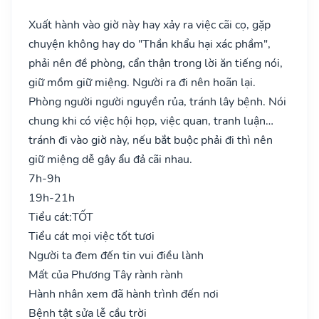
Xuất hành vào giờ này hay xảy ra việc cãi cọ, gặp
chuyện không hay do "Thần khẩu hại xác phầm",
phải nên đề phòng, cẩn thận trong lời ăn tiếng nói,
giữ mồm giữ miệng. Người ra đi nên hoãn lại.
Phòng người người nguyền rủa, tránh lây bệnh. Nói
chung khi có việc hội họp, việc quan, tranh luận…
tránh đi vào giờ này, nếu bắt buộc phải đi thì nên
giữ miệng dễ gây ẩu đả cãi nhau.
7h-9h
19h-21h
Tiểu cát:
TỐT
Tiểu cát mọi việc tốt tươi
Người ta đem đến tin vui điều lành
Mất của Phương Tây rành rành
Hành nhân xem đã hành trình đến nơi
Bệnh tật sửa lễ cầu trời