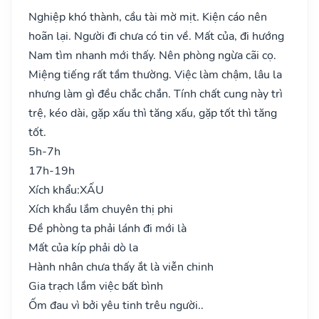
Nghiệp khó thành, cầu tài mờ mịt. Kiện cáo nên
hoãn lại. Người đi chưa có tin về. Mất của, đi hướng
Nam tìm nhanh mới thấy. Nên phòng ngừa cãi cọ.
Miệng tiếng rất tầm thường. Việc làm chậm, lâu la
nhưng làm gì đều chắc chắn. Tính chất cung này trì
trệ, kéo dài, gặp xấu thì tăng xấu, gặp tốt thì tăng
tốt.
5h-7h
17h-19h
Xích khẩu:
XẤU
Xích khẩu lắm chuyên thị phi
Đề phòng ta phải lánh đi mới là
Mất của kíp phải dò la
Hành nhân chưa thấy ắt là viễn chinh
Gia trạch lắm việc bất bình
Ốm đau vì bởi yêu tinh trêu người..