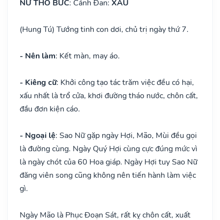
NỮ THỔ BỨC
: Cảnh Đan:
XẤU
(Hung Tú) Tướng tinh con dơi, chủ trị ngày thứ 7.
- Nên làm
: Kết màn, may áo.
- Kiêng cữ
: Khởi công tạo tác trăm việc đều có hại,
xấu nhất là trổ cửa, khơi đường tháo nước, chôn cất,
đầu đơn kiện cáo.
- Ngoại lệ
: Sao Nữ gặp ngày Hợi, Mão, Mùi đều gọi
là đường cùng. Ngày Quý Hợi cùng cực đúng mức vì
là ngày chót của 60 Hoa giáp. Ngày Hợi tuy Sao Nữ
đăng viên song cũng không nên tiến hành làm việc
gì.
Ngày Mão là Phục Đoạn Sát, rất kỵ chôn cất, xuất