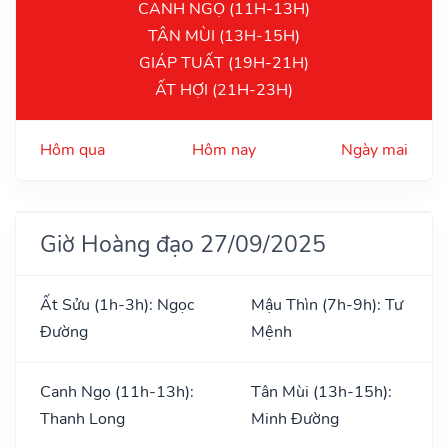
CANH NGỌ (11H-13H)
TÂN MÙI (13H-15H)
GIÁP TUẤT (19H-21H)
ẤT HỢI (21H-23H)
Hôm qua
Hôm nay
Ngày mai
Giờ Hoàng đạo 27/09/2025
Ất Sửu (1h-3h): Ngọc
Mậu Thìn (7h-9h): Tư
Đường
Mệnh
Canh Ngọ (11h-13h):
Tân Mùi (13h-15h):
Thanh Long
Minh Đường