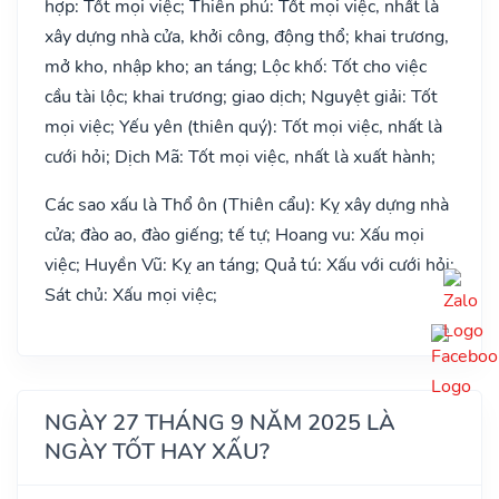
hợp: Tốt mọi việc; Thiên phú: Tốt mọi việc, nhất là
xây dựng nhà cửa, khởi công, động thổ; khai trương,
mở kho, nhập kho; an táng; Lộc khố: Tốt cho việc
cầu tài lộc; khai trương; giao dịch; Nguyệt giải: Tốt
mọi việc; Yếu yên (thiên quý): Tốt mọi việc, nhất là
cưới hỏi; Dịch Mã: Tốt mọi việc, nhất là xuất hành;
Các sao xấu là Thổ ôn (Thiên cẩu): Kỵ xây dựng nhà
cửa; đào ao, đào giếng; tế tự; Hoang vu: Xấu mọi
việc; Huyền Vũ: Kỵ an táng; Quả tú: Xấu với cưới hỏi;
Sát chủ: Xấu mọi việc;
NGÀY 27 THÁNG 9 NĂM 2025 LÀ
NGÀY TỐT HAY XẤU?