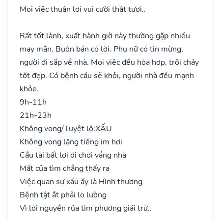
Mọi việc thuận lợi vui cười thật tươi..
Rất tốt lành, xuất hành giờ này thường gặp nhiều
may mắn. Buôn bán có lời. Phụ nữ có tin mừng,
người đi sắp về nhà. Mọi việc đều hòa hợp, trôi chảy
tốt đẹp. Có bệnh cầu sẽ khỏi, người nhà đều mạnh
khỏe.
9h-11h
21h-23h
Không vong/Tuyệt lộ:
XẤU
Không vong lặng tiếng im hơi
Cầu tài bất lợi đi chơi vắng nhà
Mất của tìm chẳng thấy ra
Việc quan sự xấu ấy là Hình thương
Bệnh tật ắt phải lo lường
Vì lời nguyền rủa tìm phương giải trừ..