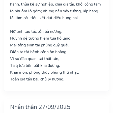
hành, thừa kế sự nghiệp, chia gia tài, khởi công làm
lò nhuộm lò gốm; nhưng nên xây tường, lấp hang
lỗ, làm cầu tiêu, kết dứt điều hung hại.
Nữ tinh tạo tác tổn bà nương,
Huynh đệ tương hiềm tựa hổ lang,
Mai táng sinh tai phùng quỷ quái,
Điên tà tật bệnh cánh ôn hoàng.
Vi sự đáo quan, tài thất tán,
Tả lị lưu liên bất khả đương.
Khai môn, phóng thủy phùng thử nhật,
Toàn gia tán bại, chủ ly hương.
Nhân thần 27/09/2025