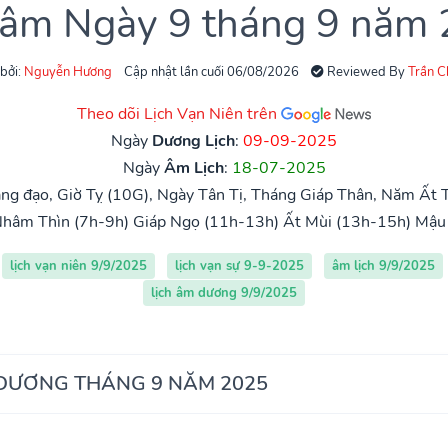
 âm Ngày 9 tháng 9 năm
 bởi:
Nguyễn Hương
Cập nhật lần cuối 06/08/2026
Reviewed By
Trần 
Theo dõi Lịch Vạn Niên trên
Ngày
Dương Lịch
:
09-09-2025
Ngày
Âm Lịch
:
18-07-2025
g đạo, Giờ Tỵ (10G), Ngày Tân Tị, Tháng Giáp Thân, Năm Ất T
hâm Thìn (7h-9h)
Giáp Ngọ (11h-13h)
Ất Mùi (13h-15h)
Mậu 
lịch vạn niên 9/9/2025
lịch vạn sự 9-9-2025
âm lịch 9/9/2025
lịch âm dương 9/9/2025
 DƯƠNG THÁNG 9 NĂM 2025