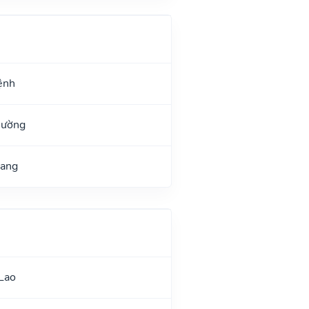
ệnh
Đường
uang
Lao