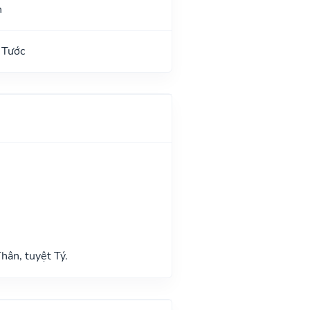
n
 Tước
hân, tuyệt Tý.