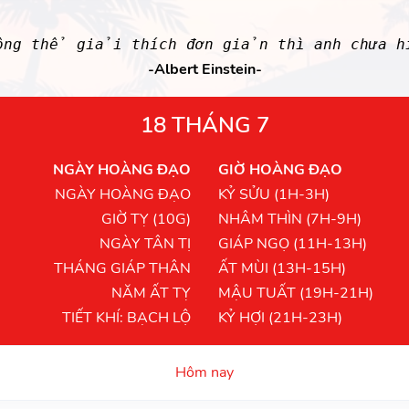
ông thể giải thích đơn giản thì anh chưa 
-Albert Einstein-
18 THÁNG 7
NGÀY HOÀNG ĐẠO
GIỜ HOÀNG ĐẠO
NGÀY HOÀNG ĐẠO
KỶ SỬU (1H-3H)
GIỜ TỴ (10G)
NHÂM THÌN (7H-9H)
NGÀY TÂN TỊ
GIÁP NGỌ (11H-13H)
THÁNG GIÁP THÂN
ẤT MÙI (13H-15H)
NĂM ẤT TỴ
MẬU TUẤT (19H-21H)
TIẾT KHÍ: BẠCH LỘ
KỶ HỢI (21H-23H)
Hôm nay