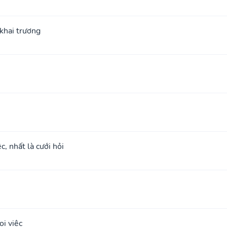
; khai trương
c, nhất là cưới hỏi
i việc