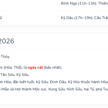
Bính Ngọ (11h-13h): Thiên
ũ
Kỷ Dậu (17h-19h): Câu Trậ
2026
 Thủy
i (Hỏa, Thổ), là
ngày cát
(bảo nhật).
 Tân Sửu, Kỷ Sửu.
 Hỏa, đặc biệt tuổi: Kỷ Sửu, Đinh Dậu, Kỷ Mùi thuộc hành Hỏa
Mão và Hợi thành Mộc cục. Xung Sửu, hình Sửu, hại Tý, phá Tu