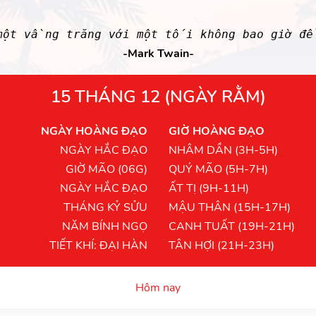
một vầng trăng với một tối không bao giờ đ
-Mark Twain-
15 THÁNG 12 (NGÀY RẰM)
NGÀY HOÀNG ĐẠO
GIỜ HOÀNG ĐẠO
NGÀY HẮC ĐẠO
NHÂM DẦN (3H-5H)
GIỜ MÃO (06G)
QUÝ MÃO (5H-7H)
NGÀY HẮC ĐẠO
ẤT TỊ (9H-11H)
THÁNG KỶ SỬU
MẬU THÂN (15H-17H)
NĂM BÍNH NGỌ
CANH TUẤT (19H-21H)
TIẾT KHÍ: ĐẠI HÀN
TÂN HỢI (21H-23H)
Hôm nay