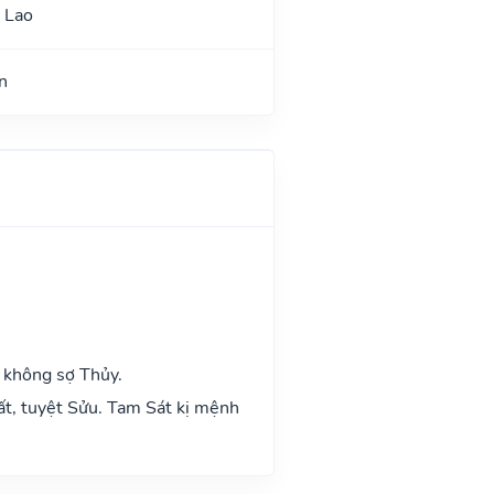
 Lao
n
 không sợ Thủy.
ất, tuyệt Sửu. Tam Sát kị mệnh