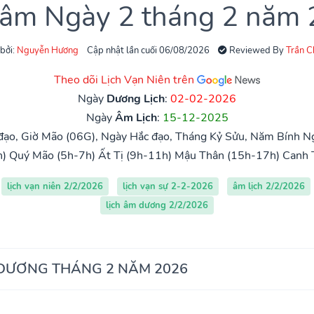
 âm Ngày 2 tháng 2 năm
 bởi:
Nguyễn Hương
Cập nhật lần cuối 06/08/2026
Reviewed By
Trần 
Theo dõi Lịch Vạn Niên trên
Ngày
Dương Lịch
:
02-02-2026
Ngày
Âm Lịch
:
15-12-2025
đạo, Giờ Mão (06G), Ngày Hắc đạo, Tháng Kỷ Sửu, Năm Bính Ng
h)
Quý Mão (5h-7h)
Ất Tị (9h-11h)
Mậu Thân (15h-17h)
Canh 
lịch vạn niên 2/2/2026
lịch vạn sự 2-2-2026
âm lịch 2/2/2026
lịch âm dương 2/2/2026
 DƯƠNG THÁNG 2 NĂM 2026