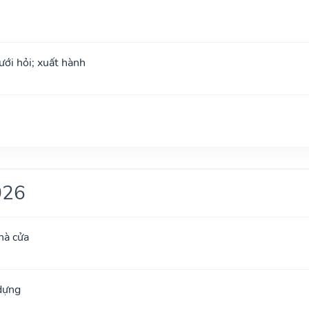
ưới hỏi; xuất hành
026
hà cửa
 dựng