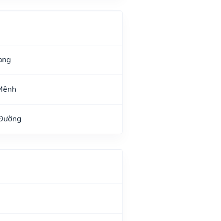
ang
Mệnh
 Đường