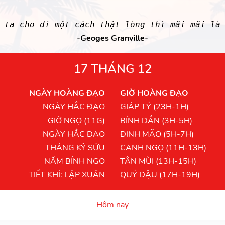
ì ta cho đi một cách thật lòng thì mãi mãi là
-Geoges Granville-
17 THÁNG 12
NGÀY HOÀNG ĐẠO
GIỜ HOÀNG ĐẠO
NGÀY HẮC ĐẠO
GIÁP TÝ (23H-1H)
GIỜ NGỌ (11G)
BÍNH DẦN (3H-5H)
NGÀY HẮC ĐẠO
ĐINH MÃO (5H-7H)
THÁNG KỶ SỬU
CANH NGỌ (11H-13H)
NĂM BÍNH NGỌ
TÂN MÙI (13H-15H)
TIẾT KHÍ: LẬP XUÂN
QUÝ DẬU (17H-19H)
Hôm nay