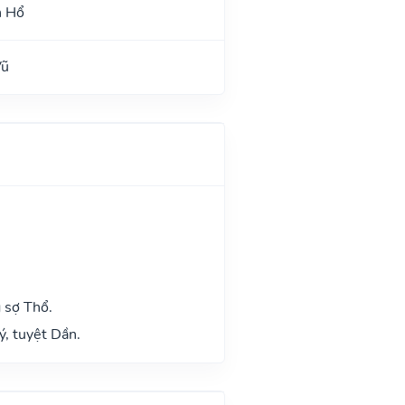
h Hổ
Vũ
 sợ Thổ.
ý, tuyệt Dần.