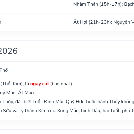
Nhâm Thân (15h-17h): Bạc
o
Ất Hợi (21h-23h): Nguyên 
2026
 Thổ
(Thổ, Kim), là
ngày cát
(bảo nhật).
Quý Mão, Ất Mão.
Thủy, đặc biệt tuổi: Đinh Mùi, Quý Hợi thuộc hành Thủy không
 Sửu và Tỵ thành Kim cục. Xung Mão, hình Dậu, hại Tuất, phá T