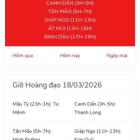
CANH DẦN (3H-5H)
TÂN MÃO (5H-7H)
GIÁP NGỌ (11H-13H)
ẤT MÙI (13H-15H)
ĐINH DẬU (17H-19H)
Hôm qua
Hôm nay
Ngày mai
Giờ Hoàng đạo 18/03/2026
Mậu Tý (23h-1h): Tư
Canh Dần (3h-5h):
Mệnh
Thanh Long
Tân Mão (5h-7h):
Giáp Ngọ (11h-13h):
Minh Đường
Kim Quỹ