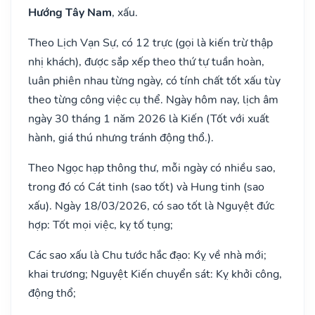
Hướng Tây Nam
, xấu.
Theo Lịch Vạn Sự, có 12 trực (gọi là kiến trừ thập
nhị khách), được sắp xếp theo thứ tự tuần hoàn,
luân phiên nhau từng ngày, có tính chất tốt xấu tùy
theo từng công việc cụ thể. Ngày hôm nay, lịch âm
ngày 30 tháng 1 năm 2026 là Kiến (Tốt với xuất
hành, giá thú nhưng tránh động thổ.).
Theo Ngọc hạp thông thư, mỗi ngày có nhiều sao,
trong đó có Cát tinh (sao tốt) và Hung tinh (sao
xấu). Ngày 18/03/2026, có sao tốt là Nguyệt đức
hợp: Tốt mọi việc, kỵ tố tụng;
Các sao xấu là Chu tước hắc đạo: Kỵ về nhà mới;
khai trương; Nguyệt Kiến chuyển sát: Kỵ khởi công,
động thổ;