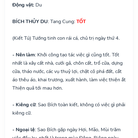
Động vật:
Du
BÍCH THỦY DU
: Tang Cung:
TỐT
(Kiết Tú) Tướng tinh con rái cá, chủ trị ngày thứ 4.
- Nên làm
: Khởi công tạo tác việc gì cũng tốt. Tốt
nhất là xây cất nhà, cưới gả, chôn cất, trổ cửa, dựng
cửa, tháo nước, các vụ thuỷ lợi, chặt cỏ phá đất, cắt
áo thêu áo, khai trương, xuất hành, làm việc thiện ắt
Thiện quả tới mau hơn.
- Kiêng cữ
: Sao Bích toàn kiết, không có việc gì phải
kiêng cữ.
- Ngoại lệ
: Sao Bích gặp ngày Hợi, Mão, Mùi trăm
việc đều kỵ, nhất là trong mùa Đông. Riêng ngày