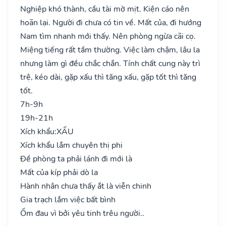
Nghiệp khó thành, cầu tài mờ mịt. Kiện cáo nên
hoãn lại. Người đi chưa có tin về. Mất của, đi hướng
Nam tìm nhanh mới thấy. Nên phòng ngừa cãi cọ.
Miệng tiếng rất tầm thường. Việc làm chậm, lâu la
nhưng làm gì đều chắc chắn. Tính chất cung này trì
trệ, kéo dài, gặp xấu thì tăng xấu, gặp tốt thì tăng
tốt.
7h-9h
19h-21h
Xích khẩu:
XẤU
Xích khẩu lắm chuyên thị phi
Đề phòng ta phải lánh đi mới là
Mất của kíp phải dò la
Hành nhân chưa thấy ắt là viễn chinh
Gia trạch lắm việc bất bình
Ốm đau vì bởi yêu tinh trêu người..