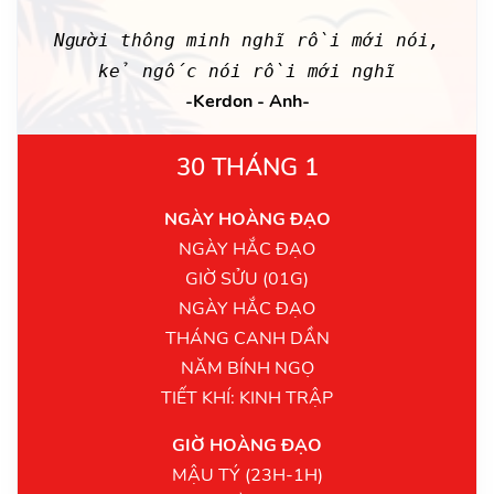
Người thông minh nghĩ rồi mới nói,
kẻ ngốc nói rồi mới nghĩ
-Kerdon - Anh-
30 THÁNG 1
NGÀY HOÀNG ĐẠO
NGÀY HẮC ĐẠO
GIỜ SỬU (01G)
NGÀY HẮC ĐẠO
THÁNG CANH DẦN
NĂM BÍNH NGỌ
TIẾT KHÍ: KINH TRẬP
GIỜ HOÀNG ĐẠO
MẬU TÝ (23H-1H)