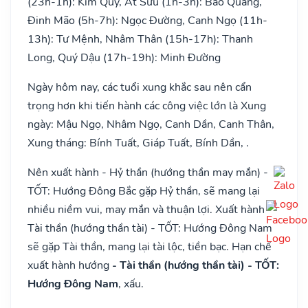
(23h-1h): Kim Quỹ, Ất Sửu (1h-3h): Bảo Quang,
Đinh Mão (5h-7h): Ngọc Đường, Canh Ngọ (11h-
13h): Tư Mệnh, Nhâm Thân (15h-17h): Thanh
Long, Quý Dậu (17h-19h): Minh Đường
Ngày hôm nay, các tuổi xung khắc sau nên cẩn
trọng hơn khi tiến hành các công việc lớn là Xung
ngày: Mậu Ngọ, Nhâm Ngọ, Canh Dần, Canh Thân,
Xung tháng: Bính Tuất, Giáp Tuất, Bính Dần, .
Nên xuất hành - Hỷ thần (hướng thần may mắn) -
TỐT: Hướng Đông Bắc gặp Hỷ thần, sẽ mang lại
nhiều niềm vui, may mắn và thuận lợi. Xuất hành -
Tài thần (hướng thần tài) - TỐT: Hướng Đông Nam
sẽ gặp Tài thần, mang lại tài lộc, tiền bạc. Hạn chế
xuất hành hướng
- Tài thần (hướng thần tài) - TỐT:
Hướng Đông Nam
, xấu.