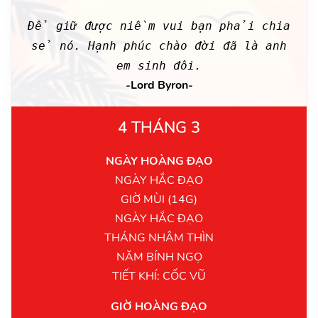
Để giữ được niềm vui bạn phải chia
sẻ nó. Hạnh phúc chào đời đã là anh
em sinh đôi.
-Lord Byron-
4 THÁNG 3
NGÀY HOÀNG ĐẠO
NGÀY HẮC ĐẠO
GIỜ MÙI (14G)
NGÀY HẮC ĐẠO
THÁNG NHÂM THÌN
NĂM BÍNH NGỌ
TIẾT KHÍ: CỐC VŨ
GIỜ HOÀNG ĐẠO