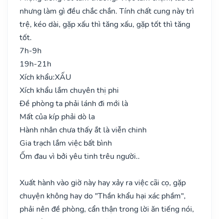
nhưng làm gì đều chắc chắn. Tính chất cung này trì
trệ, kéo dài, gặp xấu thì tăng xấu, gặp tốt thì tăng
tốt.
7h-9h
19h-21h
Xích khẩu:
XẤU
Xích khẩu lắm chuyên thị phi
Đề phòng ta phải lánh đi mới là
Mất của kíp phải dò la
Hành nhân chưa thấy ắt là viễn chinh
Gia trạch lắm việc bất bình
Ốm đau vì bởi yêu tinh trêu người..
Xuất hành vào giờ này hay xảy ra việc cãi cọ, gặp
chuyện không hay do "Thần khẩu hại xác phầm",
phải nên đề phòng, cẩn thận trong lời ăn tiếng nói,