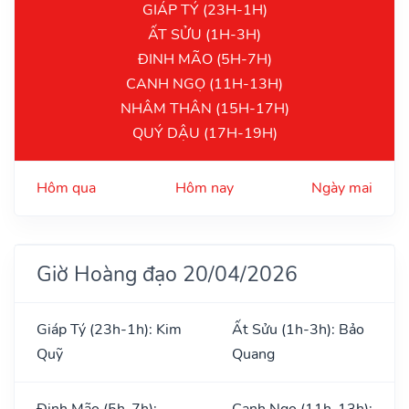
GIÁP TÝ (23H-1H)
ẤT SỬU (1H-3H)
ĐINH MÃO (5H-7H)
CANH NGỌ (11H-13H)
NHÂM THÂN (15H-17H)
QUÝ DẬU (17H-19H)
Hôm qua
Hôm nay
Ngày mai
Giờ Hoàng đạo 20/04/2026
Giáp Tý (23h-1h): Kim
Ất Sửu (1h-3h): Bảo
Quỹ
Quang
Đinh Mão (5h-7h):
Canh Ngọ (11h-13h):