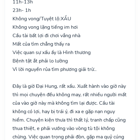
11h-13h
23h- 1h
Không vong/Tuyệt lộ:
XẤU
Không vong lặng tiếng im hơi
Cầu tài bất lợi đi chơi vắng nhà
Mất của tìm chẳng thấy ra
Việc quan sự xấu ấy là Hình thương
Bệnh tật ắt phải lo lường
Vì lời nguyền rủa tìm phương giải trừ..
Đây là giờ Đại Hung, rất xấu. Xuất hành vào giờ này
thì mọi chuyện đều không may, rất nhiều người mất
của vào giờ này mà không tìm lại được. Cầu tài
không có lợi, hay bị trái ý, đi xa e gặp nạn nguy
hiểm. Chuyện kiện thưa thì thất lý, tranh chấp cũng
thua thiệt, e phải vướng vào vòng tù tội không
chừng. Việc quan trọng phải đòn, gặp ma quỷ cúng