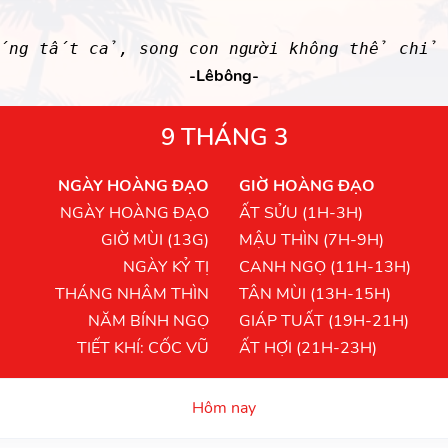
ắng tất cả, song con người không thể chỉ 
-Lêbông-
9 THÁNG 3
NGÀY HOÀNG ĐẠO
GIỜ HOÀNG ĐẠO
NGÀY HOÀNG ĐẠO
ẤT SỬU (1H-3H)
GIỜ MÙI (13G)
MẬU THÌN (7H-9H)
NGÀY KỶ TỊ
CANH NGỌ (11H-13H)
THÁNG NHÂM THÌN
TÂN MÙI (13H-15H)
NĂM BÍNH NGỌ
GIÁP TUẤT (19H-21H)
TIẾT KHÍ: CỐC VŨ
ẤT HỢI (21H-23H)
Hôm nay