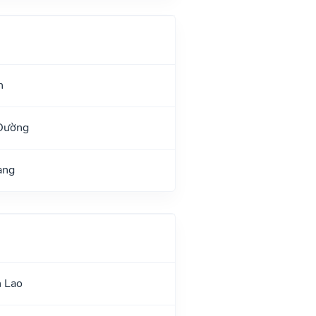
h
 Đường
ang
n Lao