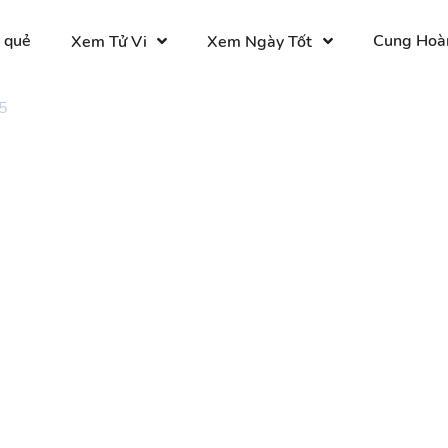
 quẻ
Cung Hoà
Xem Tử Vi
Xem Ngày Tốt
5