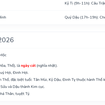
Kỷ Tị (9h-11h): Câu Trậ
Hình
Quý Dậu (17h-19h): Ch
2026
 Mộc
Hỏa, Thổ), là
ngày cát
(nghĩa nhật).
uý Hợi, Đinh Hợi.
Thổ, đặc biệt tuổi: Tân Mùi, Kỷ Dậu, Đinh Tỵ thuộc hành Thổ 
 Sửu và Dậu thành Kim cục.
há Thân, tuyệt Tý.