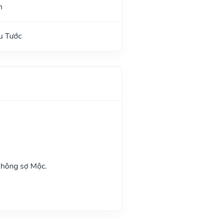
n
u Tước
không sợ Mộc.