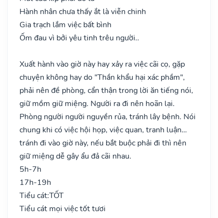
Hành nhân chưa thấy ắt là viễn chinh
Gia trạch lắm việc bất bình
Ốm đau vì bởi yêu tinh trêu người..
Xuất hành vào giờ này hay xảy ra việc cãi cọ, gặp
chuyện không hay do "Thần khẩu hại xác phầm",
phải nên đề phòng, cẩn thận trong lời ăn tiếng nói,
giữ mồm giữ miệng. Người ra đi nên hoãn lại.
Phòng người người nguyền rủa, tránh lây bệnh. Nói
chung khi có việc hội họp, việc quan, tranh luận…
tránh đi vào giờ này, nếu bắt buộc phải đi thì nên
giữ miệng dễ gây ẩu đả cãi nhau.
5h-7h
17h-19h
Tiểu cát:
TỐT
Tiểu cát mọi việc tốt tươi