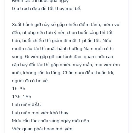
Bệnh tật thì được qua ngày
Gia trạch đẹp đẽ tốt thay mọi bề..
Xuất hành giờ này sẽ gặp nhiều điềm lành, niềm vui
đến, nhưng nên lưu ý nên chọn buổi sáng thì tốt
hơn, buổi chiều thì giảm đi mất 1 phần tốt. Nếu
muốn cầu tài thì xuất hành hướng Nam mới có hi
vọng. Đi việc gặp gỡ các lãnh đạo, quan chức cao
cấp hay đối tác thì gặp nhiều may mắn, mọi việc êm
xuôi, không cần lo lắng. Chăn nuôi đều thuận lợi,
người đi có tin về.
1h-3h
13h-15h
Lưu niên:
XẤU
Lưu niên mọi việc khó thay
Mưu cầu lúc chửa sáng ngày mới nên
Việc quan phải hoãn mới yên