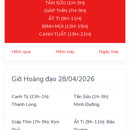
TÂN SỬU (1H-3H)
GIÁP THÌN (7H-9H)
ẤT TỊ (9H-11H)
ĐINH MÙI (13H-15H)
CANH TUẤT (19H-21H)
Hôm qua
Hôm nay
Ngày mai
Giờ Hoàng đạo 28/04/2026
Canh Tý (23h-1h):
Tân Sửu (1h-3h):
Thanh Long
Minh Đường
Giáp Thìn (7h-9h): Kim
Ất Tị (9h-11h): Bảo
Quỹ
Quang