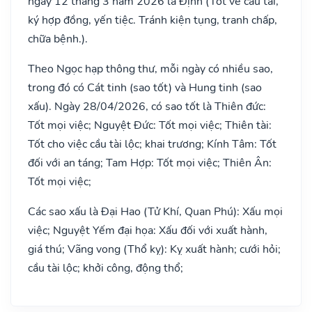
ngày 12 tháng 3 năm 2026 là Định (Tốt về cầu tài,
ký hợp đồng, yến tiệc. Tránh kiện tụng, tranh chấp,
chữa bệnh.).
Theo Ngọc hạp thông thư, mỗi ngày có nhiều sao,
trong đó có Cát tinh (sao tốt) và Hung tinh (sao
xấu). Ngày 28/04/2026, có sao tốt là Thiên đức:
Tốt mọi việc; Nguyệt Đức: Tốt mọi việc; Thiên tài:
Tốt cho việc cầu tài lộc; khai trương; Kính Tâm: Tốt
đối với an táng; Tam Hợp: Tốt mọi việc; Thiên Ân:
Tốt mọi việc;
Các sao xấu là Đại Hao (Tử Khí, Quan Phú): Xấu mọi
việc; Nguyệt Yếm đại họa: Xấu đối với xuất hành,
giá thú; Vãng vong (Thổ kỵ): Kỵ xuất hành; cưới hỏi;
cầu tài lộc; khởi công, động thổ;