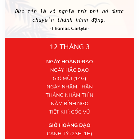
Đức tin là vô nghĩa trừ phi nó được
chuyển thành hành động.
-Thomas Carlyle-
12 THÁNG 3
NGÀY HOÀNG ĐẠO
NGÀY HẮC ĐẠO
GIỜ MÙI (14G)
NGÀY NHÂM THÂN
THÁNG NHÂM THÌN
NĂM BÍNH NGỌ
TIẾT KHÍ: CỐC VŨ
GIỜ HOÀNG ĐẠO
CANH TÝ (23H-1H)