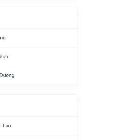
ang
Mệnh
 Đường
n Lao