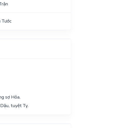
Trận
u Tước
ng sợ Hỏa.
Dậu, tuyệt Tỵ.