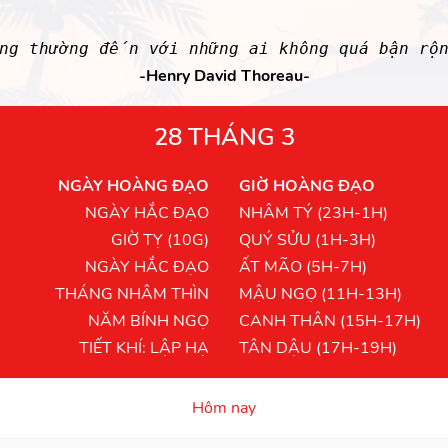
ông thường đến với những ai không quá bận rộn
-Henry David Thoreau-
28 THÁNG 3
NGÀY HOÀNG ĐẠO
GIỜ HOÀNG ĐẠO
NGÀY HẮC ĐẠO
NHÂM TÝ (23H-1H)
GIỜ TỴ (10G)
QUÝ SỬU (1H-3H)
NGÀY HẮC ĐẠO
ẤT MÃO (5H-7H)
THÁNG NHÂM THÌN
MẬU NGỌ (11H-13H)
NĂM BÍNH NGỌ
CANH THÂN (15H-17H)
TIẾT KHÍ: LẬP HẠ
TÂN DẬU (17H-19H)
Hôm nay