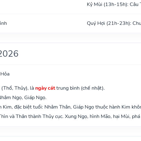
Kỷ Mùi (13h-15h): Câu 
ình
Quý Hợi (21h-23h): Ch
2026
 Hỏa
 (Thổ, Thủy), là
ngày cát
trung bình (chế nhật).
 Nhâm Ngọ, Giáp Ngọ.
 Kim, đặc biệt tuổi: Nhâm Thân, Giáp Ngọ thuộc hành Kim khô
hìn và Thân thành Thủy cục. Xung Ngọ, hình Mão, hại Mùi, phá 