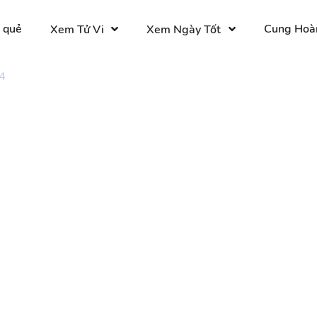
 quẻ
Cung Hoà
Xem Tử Vi
Xem Ngày Tốt
4