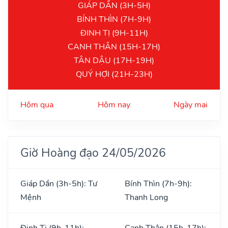
GIÁP DẦN (3H-5H)
BÍNH THÌN (7H-9H)
ĐINH TỊ (9H-11H)
CANH THÂN (15H-17H)
TÂN DẬU (17H-19H)
QUÝ HỢI (21H-23H)
Hôm qua
Hôm nay
Ngày mai
Giờ Hoàng đạo 24/05/2026
Giáp Dần (3h-5h): Tư
Bính Thìn (7h-9h):
Mệnh
Thanh Long
Đinh Tị (9h-11h):
Canh Thân (15h-17h):