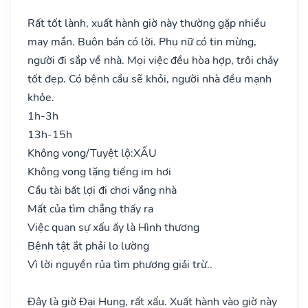
Rất tốt lành, xuất hành giờ này thường gặp nhiều
may mắn. Buôn bán có lời. Phụ nữ có tin mừng,
người đi sắp về nhà. Mọi việc đều hòa hợp, trôi chảy
tốt đẹp. Có bệnh cầu sẽ khỏi, người nhà đều mạnh
khỏe.
1h-3h
13h-15h
Không vong/Tuyệt lộ:
XẤU
Không vong lặng tiếng im hơi
Cầu tài bất lợi đi chơi vắng nhà
Mất của tìm chẳng thấy ra
Việc quan sự xấu ấy là Hình thương
Bệnh tật ắt phải lo lường
Vì lời nguyền rủa tìm phương giải trừ..
Đây là giờ Đại Hung, rất xấu. Xuất hành vào giờ này