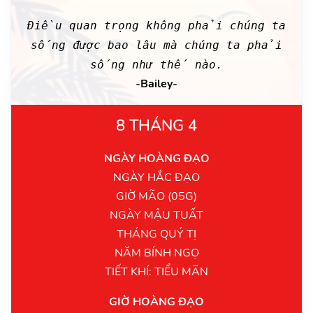
Điều quan trọng không phải chúng ta
sống được bao lâu mà chúng ta phải
sống như thế nào.
-Bailey-
8 THÁNG 4
NGÀY HOÀNG ĐẠO
NGÀY HẮC ĐẠO
GIỜ MÃO (05G)
NGÀY MẬU TUẤT
THÁNG QUÝ TỊ
NĂM BÍNH NGỌ
TIẾT KHÍ: TIỂU MÃN
GIỜ HOÀNG ĐẠO