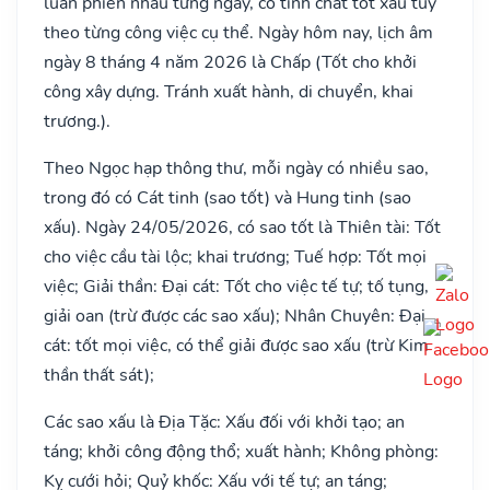
luân phiên nhau từng ngày, có tính chất tốt xấu tùy
theo từng công việc cụ thể. Ngày hôm nay, lịch âm
ngày 8 tháng 4 năm 2026 là Chấp (Tốt cho khởi
công xây dựng. Tránh xuất hành, di chuyển, khai
trương.).
Theo Ngọc hạp thông thư, mỗi ngày có nhiều sao,
trong đó có Cát tinh (sao tốt) và Hung tinh (sao
xấu). Ngày 24/05/2026, có sao tốt là Thiên tài: Tốt
cho việc cầu tài lộc; khai trương; Tuế hợp: Tốt mọi
việc; Giải thần: Đại cát: Tốt cho việc tế tự; tố tụng,
giải oan (trừ được các sao xấu); Nhân Chuyên: Đại
cát: tốt mọi việc, có thể giải được sao xấu (trừ Kim
thần thất sát);
Các sao xấu là Địa Tặc: Xấu đối với khởi tạo; an
táng; khởi công động thổ; xuất hành; Không phòng:
Kỵ cưới hỏi; Quỷ khốc: Xấu với tế tự; an táng;