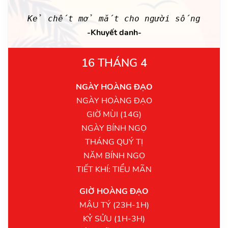
Kẻ chết mở mắt cho người sống
-Khuyết danh-
16 THÁNG 4
NGÀY HOÀNG ĐẠO
NGÀY HOÀNG ĐẠO
GIỜ MÙI (14G)
NGÀY BÍNH NGỌ
THÁNG QUÝ TỊ
NĂM BÍNH NGỌ
TIẾT KHÍ: TIỂU MÃN
GIỜ HOÀNG ĐẠO
MẬU TÝ (23H-1H)
KỶ SỬU (1H-3H)