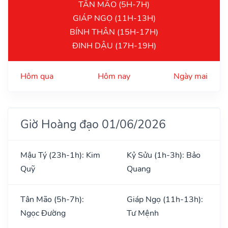
TÂN MÃO (5H-7H)
GIÁP NGỌ (11H-13H)
BÍNH THÂN (15H-17H)
ĐINH DẬU (17H-19H)
Hôm qua
Hôm nay
Ngày mai
Giờ Hoàng đạo 01/06/2026
Mậu Tý (23h-1h): Kim
Kỷ Sửu (1h-3h): Bảo
Quỹ
Quang
Tân Mão (5h-7h):
Giáp Ngọ (11h-13h):
Ngọc Đường
Tư Mệnh