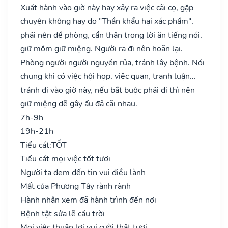
Xuất hành vào giờ này hay xảy ra việc cãi cọ, gặp
chuyện không hay do "Thần khẩu hại xác phầm",
phải nên đề phòng, cẩn thận trong lời ăn tiếng nói,
giữ mồm giữ miệng. Người ra đi nên hoãn lại.
Phòng người người nguyền rủa, tránh lây bệnh. Nói
chung khi có việc hội họp, việc quan, tranh luận…
tránh đi vào giờ này, nếu bắt buộc phải đi thì nên
giữ miệng dễ gây ẩu đả cãi nhau.
7h-9h
19h-21h
Tiểu cát:
TỐT
Tiểu cát mọi việc tốt tươi
Người ta đem đến tin vui điều lành
Mất của Phương Tây rành rành
Hành nhân xem đã hành trình đến nơi
Bệnh tật sửa lễ cầu trời
Mọi việc thuận lợi vui cười thật tươi..