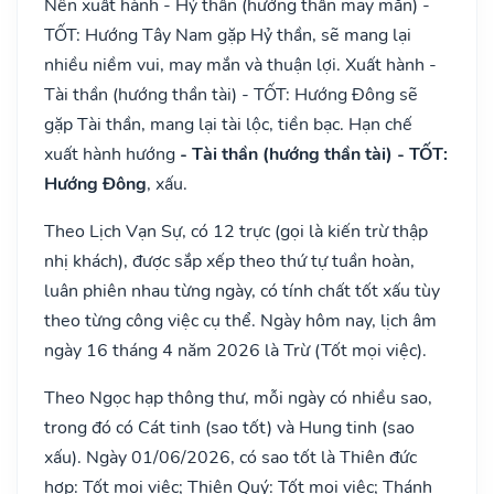
Nên xuất hành - Hỷ thần (hướng thần may mắn) -
TỐT: Hướng Tây Nam gặp Hỷ thần, sẽ mang lại
nhiều niềm vui, may mắn và thuận lợi. Xuất hành -
Tài thần (hướng thần tài) - TỐT: Hướng Đông sẽ
gặp Tài thần, mang lại tài lộc, tiền bạc. Hạn chế
xuất hành hướng
- Tài thần (hướng thần tài) - TỐT:
Hướng Đông
, xấu.
Theo Lịch Vạn Sự, có 12 trực (gọi là kiến trừ thập
nhị khách), được sắp xếp theo thứ tự tuần hoàn,
luân phiên nhau từng ngày, có tính chất tốt xấu tùy
theo từng công việc cụ thể. Ngày hôm nay, lịch âm
ngày 16 tháng 4 năm 2026 là Trừ (Tốt mọi việc).
Theo Ngọc hạp thông thư, mỗi ngày có nhiều sao,
trong đó có Cát tinh (sao tốt) và Hung tinh (sao
xấu). Ngày 01/06/2026, có sao tốt là Thiên đức
hợp: Tốt mọi việc; Thiên Quý: Tốt mọi việc; Thánh