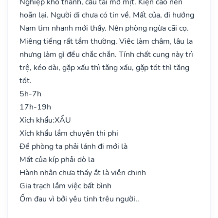
Nghiệp khó thành, cầu tài mờ mịt. Kiện cáo nên
hoãn lại. Người đi chưa có tin về. Mất của, đi hướng
Nam tìm nhanh mới thấy. Nên phòng ngừa cãi cọ.
Miệng tiếng rất tầm thường. Việc làm chậm, lâu la
nhưng làm gì đều chắc chắn. Tính chất cung này trì
trệ, kéo dài, gặp xấu thì tăng xấu, gặp tốt thì tăng
tốt.
5h-7h
17h-19h
Xích khẩu:
XẤU
Xích khẩu lắm chuyên thị phi
Đề phòng ta phải lánh đi mới là
Mất của kíp phải dò la
Hành nhân chưa thấy ắt là viễn chinh
Gia trạch lắm việc bất bình
Ốm đau vì bởi yêu tinh trêu người..