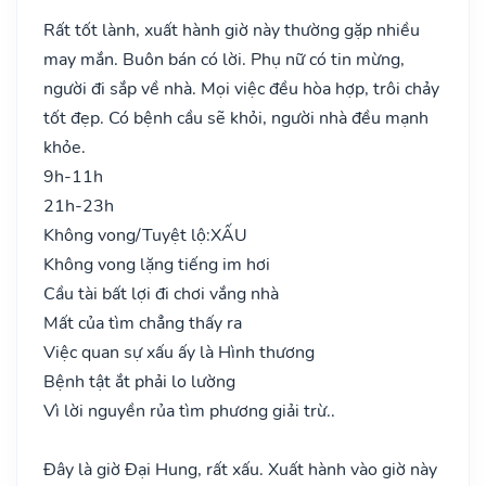
Rất tốt lành, xuất hành giờ này thường gặp nhiều
may mắn. Buôn bán có lời. Phụ nữ có tin mừng,
người đi sắp về nhà. Mọi việc đều hòa hợp, trôi chảy
tốt đẹp. Có bệnh cầu sẽ khỏi, người nhà đều mạnh
khỏe.
9h-11h
21h-23h
Không vong/Tuyệt lộ:
XẤU
Không vong lặng tiếng im hơi
Cầu tài bất lợi đi chơi vắng nhà
Mất của tìm chẳng thấy ra
Việc quan sự xấu ấy là Hình thương
Bệnh tật ắt phải lo lường
Vì lời nguyền rủa tìm phương giải trừ..
Đây là giờ Đại Hung, rất xấu. Xuất hành vào giờ này