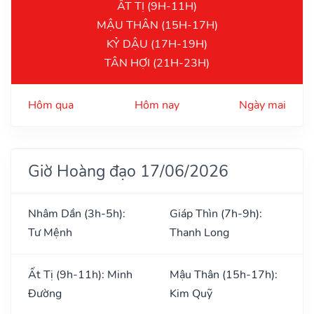
ẤT TỊ (9H-11H)
MẬU THÂN (15H-17H)
KỶ DẬU (17H-19H)
TÂN HỢI (21H-23H)
Hôm qua
Hôm nay
Ngày mai
Giờ Hoàng đạo 17/06/2026
Nhâm Dần (3h-5h):
Giáp Thìn (7h-9h):
Tư Mệnh
Thanh Long
Ất Tị (9h-11h): Minh
Mậu Thân (15h-17h):
Đường
Kim Quỹ