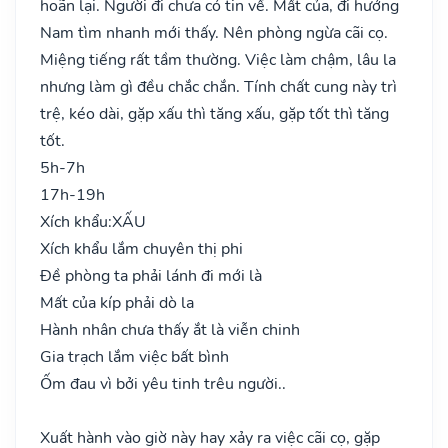
hoãn lại. Người đi chưa có tin về. Mất của, đi hướng
Nam tìm nhanh mới thấy. Nên phòng ngừa cãi cọ.
Miệng tiếng rất tầm thường. Việc làm chậm, lâu la
nhưng làm gì đều chắc chắn. Tính chất cung này trì
trệ, kéo dài, gặp xấu thì tăng xấu, gặp tốt thì tăng
tốt.
5h-7h
17h-19h
Xích khẩu:
XẤU
Xích khẩu lắm chuyên thị phi
Đề phòng ta phải lánh đi mới là
Mất của kíp phải dò la
Hành nhân chưa thấy ắt là viễn chinh
Gia trạch lắm việc bất bình
Ốm đau vì bởi yêu tinh trêu người..
Xuất hành vào giờ này hay xảy ra việc cãi cọ, gặp