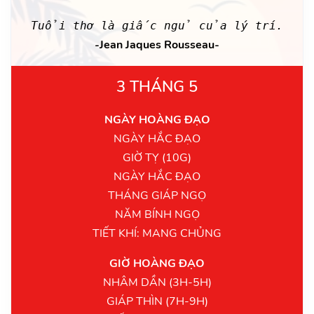
Tuổi thơ là giấc ngủ của lý trí.
-Jean Jaques Rousseau-
3 THÁNG 5
NGÀY HOÀNG ĐẠO
NGÀY HẮC ĐẠO
GIỜ TỴ (10G)
NGÀY HẮC ĐẠO
THÁNG GIÁP NGỌ
NĂM BÍNH NGỌ
TIẾT KHÍ: MANG CHỦNG
GIỜ HOÀNG ĐẠO
NHÂM DẦN (3H-5H)
GIÁP THÌN (7H-9H)