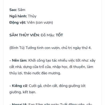
Sao:
Sâm
Ngũ hành:
Thủy
Động vật:
Viên (con vượn)
SÂM THỦY VIÊN
: Đỗ Mậu:
TỐT
(Bình Tú) Tướng tinh con vượn, chủ trị ngày thứ 4.
- Nên làm
: Khởi công tạo tác nhiều việc tốt như: xây
cất nhà, dựng cửa trổ cửa, nhập học, đi thuyền, làm
thủy lợi, tháo nước đào mương.
- Kiêng cữ
: Cưới gả, chôn cất, đóng giường lót
giường, kết bạn.
- Ngoại lệ
: Sao Sâm gặp ngày Tuất đăng viên, cầu