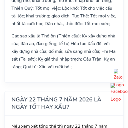
động thổ; khai trương, mở kho, nhập kho; an táng;
Thiên Quý: Tốt mọi việc; Lộc khố: Tốt cho việc cầu
tài lộc; khai trương; giao dịch; Tục Thế: Tốt mọi việc,
nhất là cưới hỏi; Dân nhật, thời đức: Tốt mọi việc;
Các sao xấu là Thổ ôn (Thiên cẩu): Kỵ xây dựng nhà
cửa; đào ao, đào giếng; tế tự; Hỏa tai: Xấu đối với
xây dựng nhà cửa; đổ mái; sửa sang nhà cửa; Phi Ma
sát (Tai sát): Kỵ giá thú nhập trạch; Câu Trận: Kỵ an
táng; Quả tú: Xấu với cưới hỏi;
NGÀY 22 THÁNG 7 NĂM 2026 LÀ
NGÀY TỐT HAY XẤU?
Nếu xem xét tổng thể thì ngày 22 tháng 7 năm