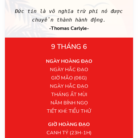
Đức tin là vô nghĩa trừ phi nó được
chuyển thành hành động.
-Thomas Carlyle-
9 THÁNG 6
NGÀY HOÀNG ĐẠO
NGÀY HẮC ĐẠO
GIỜ MÃO (06G)
NGÀY HẮC ĐẠO
THÁNG ẤT MÙI
NĂM BÍNH NGỌ
TIẾT KHÍ: TIỂU THỬ
GIỜ HOÀNG ĐẠO
CANH TÝ (23H-1H)