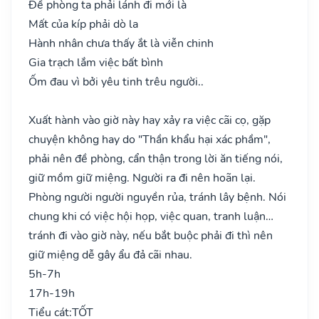
Đề phòng ta phải lánh đi mới là
Mất của kíp phải dò la
Hành nhân chưa thấy ắt là viễn chinh
Gia trạch lắm việc bất bình
Ốm đau vì bởi yêu tinh trêu người..
Xuất hành vào giờ này hay xảy ra việc cãi cọ, gặp
chuyện không hay do "Thần khẩu hại xác phầm",
phải nên đề phòng, cẩn thận trong lời ăn tiếng nói,
giữ mồm giữ miệng. Người ra đi nên hoãn lại.
Phòng người người nguyền rủa, tránh lây bệnh. Nói
chung khi có việc hội họp, việc quan, tranh luận…
tránh đi vào giờ này, nếu bắt buộc phải đi thì nên
giữ miệng dễ gây ẩu đả cãi nhau.
5h-7h
17h-19h
Tiểu cát:
TỐT