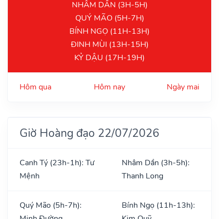
NHÂM DẦN (3H-5H)
QUÝ MÃO (5H-7H)
BÍNH NGỌ (11H-13H)
ĐINH MÙI (13H-15H)
KỶ DẬU (17H-19H)
Hôm qua
Hôm nay
Ngày mai
Giờ Hoàng đạo 22/07/2026
Canh Tý (23h-1h): Tư
Nhâm Dần (3h-5h):
Mệnh
Thanh Long
Quý Mão (5h-7h):
Bính Ngọ (11h-13h):
Minh Đường
Kim Quỹ