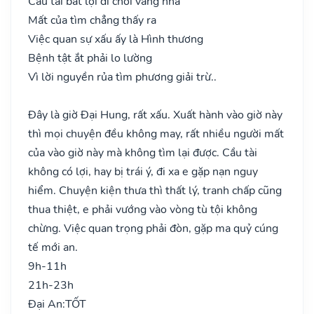
Cầu tài bất lợi đi chơi vắng nhà
Mất của tìm chẳng thấy ra
Việc quan sự xấu ấy là Hình thương
Bệnh tật ắt phải lo lường
Vì lời nguyền rủa tìm phương giải trừ..
Đây là giờ Đại Hung, rất xấu. Xuất hành vào giờ này
thì mọi chuyện đều không may, rất nhiều người mất
của vào giờ này mà không tìm lại được. Cầu tài
không có lợi, hay bị trái ý, đi xa e gặp nạn nguy
hiểm. Chuyện kiện thưa thì thất lý, tranh chấp cũng
thua thiệt, e phải vướng vào vòng tù tội không
chừng. Việc quan trọng phải đòn, gặp ma quỷ cúng
tế mới an.
9h-11h
21h-23h
Đại An:
TỐT