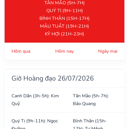
TÂN MÃO (5H-7H)
QUÝ TỊ (9H-11H)
BÍNH THÂN (15H-17H)
MẬU TUẤT (19H-21H)
KỶ HỢI (21H-23H)
Hôm qua
Hôm nay
Ngày mai
Giờ Hoàng đạo 26/07/2026
Canh Dần (3h-5h): Kim
Tân Mão (5h-7h):
Quỹ
Bảo Quang
Quý Tị (9h-11h): Ngọc
Bính Thân (15h-
Đường
17h): Tư Mệnh