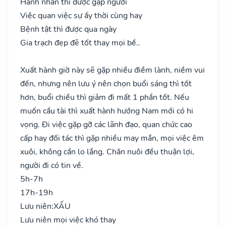
Hành nhân thì được gặp người
Việc quan việc sự ấy thời cùng hay
Bệnh tật thì được qua ngày
Gia trạch đẹp đẽ tốt thay mọi bề..
Xuất hành giờ này sẽ gặp nhiều điềm lành, niềm vui
đến, nhưng nên lưu ý nên chọn buổi sáng thì tốt
hơn, buổi chiều thì giảm đi mất 1 phần tốt. Nếu
muốn cầu tài thì xuất hành hướng Nam mới có hi
vọng. Đi việc gặp gỡ các lãnh đạo, quan chức cao
cấp hay đối tác thì gặp nhiều may mắn, mọi việc êm
xuôi, không cần lo lắng. Chăn nuôi đều thuận lợi,
người đi có tin về.
5h-7h
17h-19h
Lưu niên:
XẤU
Lưu niên mọi việc khó thay