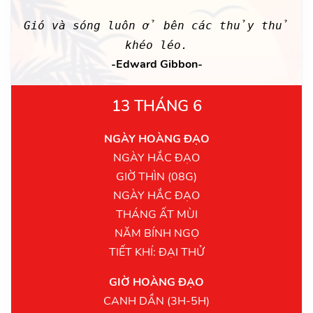
Gió và sóng luôn ở bên các thủy thủ
khéo léo.
-Edward Gibbon-
13 THÁNG 6
NGÀY HOÀNG ĐẠO
NGÀY HẮC ĐẠO
GIỜ THÌN (08G)
NGÀY HẮC ĐẠO
THÁNG ẤT MÙI
NĂM BÍNH NGỌ
TIẾT KHÍ: ĐẠI THỬ
GIỜ HOÀNG ĐẠO
CANH DẦN (3H-5H)