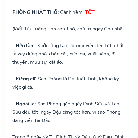
PHÒNG NHẬT THỐ
: Cảnh Yêm:
TỐT
(Kiết Tú) Tướng tinh con Thỏ, chủ trị ngày Chủ nhật.
- Nên làm
: Khởi công tạo tác mọi việc đều tốt, nhất
là xây dựng nhà, chôn cất, cưới gả, xuất hành, đi
thuyền, mưu sự, cắt áo.
- Kiêng cữ
: Sao Phòng là Đại Kiết Tinh, không kỵ
việc gì cả.
- Ngoại lệ
: Sao Phòng gặp ngày Đinh Sửu và Tân
Sửu đều tốt, ngày Dậu càng tốt hơn, vì sao Phòng
đăng viên tại Dậu.
Trong 6 ngày Kỷ Tị, Đinh Tị, Kỷ Dậu, Quý Dậu, Đinh