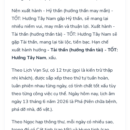
Nên xuất hành - Hỷ thần (hướng thần may mắn) -
TỐT: Hướng Tây Nam gặp Hỷ thần, sẽ mang lại
nhiều niềm vui, may mắn và thuận lợi. Xuất hành -
Tài thần (hướng thần tài) - TỐT: Hướng Tây Nam sẽ
gặp Tài thần, mang lại tài lộc, tiền bạc. Hạn chế
xuất hành hướng
- Tài thần (hướng thần tài) - TỐT:
Hướng Tây Nam
, xấu.
Theo Lịch Vạn Sự, có 12 trực (gọi là kiến trừ thập
nhị khách), được sắp xếp theo thứ tự tuần hoàn,
luân phiên nhau từng ngày, có tính chất tốt xấu tùy
theo từng công việc cụ thể. Ngày hôm nay, lịch âm
ngày 13 tháng 6 năm 2026 là Phá (Nên chữa bệnh,
phá dỡ nhà, đồ vật.).
Theo Ngọc hạp thông thư, mỗi ngày có nhiều sao,
trong đó có Cát tinh (sao tốt) và Hung tinh (sao