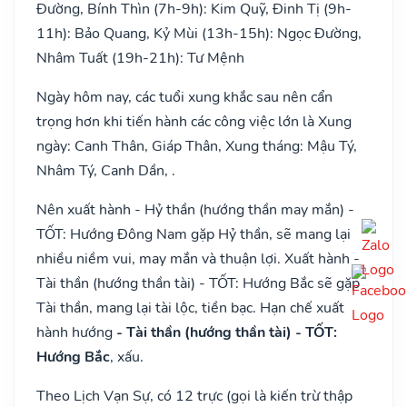
Đường, Bính Thìn (7h-9h): Kim Quỹ, Đinh Tị (9h-
11h): Bảo Quang, Kỷ Mùi (13h-15h): Ngọc Đường,
Nhâm Tuất (19h-21h): Tư Mệnh
Ngày hôm nay, các tuổi xung khắc sau nên cẩn
trọng hơn khi tiến hành các công việc lớn là Xung
ngày: Canh Thân, Giáp Thân, Xung tháng: Mậu Tý,
Nhâm Tý, Canh Dần, .
Nên xuất hành - Hỷ thần (hướng thần may mắn) -
TỐT: Hướng Đông Nam gặp Hỷ thần, sẽ mang lại
nhiều niềm vui, may mắn và thuận lợi. Xuất hành -
Tài thần (hướng thần tài) - TỐT: Hướng Bắc sẽ gặp
Tài thần, mang lại tài lộc, tiền bạc. Hạn chế xuất
hành hướng
- Tài thần (hướng thần tài) - TỐT:
Hướng Bắc
, xấu.
Theo Lịch Vạn Sự, có 12 trực (gọi là kiến trừ thập