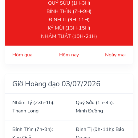
QUÝ SỬU (1H-3H)
BÍNH THÌN (7H-9H)
ĐINH TỊ (9H-11H)
KỶ MÙI (13H-15H)
NHÂM TUẤT (19H-21H)
Hôm qua
Hôm nay
Ngày mai
Giờ Hoàng đạo 03/07/2026
Nhâm Tý (23h-1h):
Quý Sửu (1h-3h):
Thanh Long
Minh Đường
Bính Thìn (7h-9h):
Đinh Tị (9h-11h): Bảo
Kim Quỹ
Quang