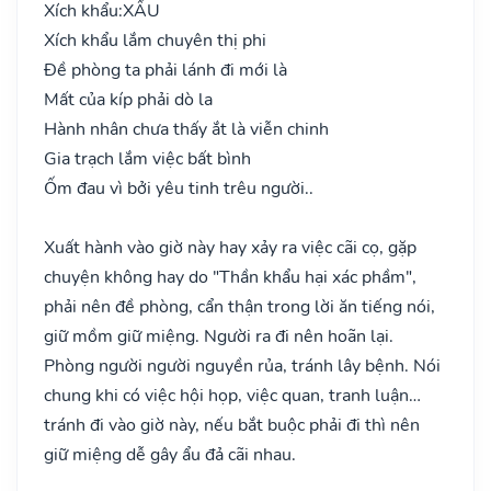
Xích khẩu:
XẤU
Xích khẩu lắm chuyên thị phi
Đề phòng ta phải lánh đi mới là
Mất của kíp phải dò la
Hành nhân chưa thấy ắt là viễn chinh
Gia trạch lắm việc bất bình
Ốm đau vì bởi yêu tinh trêu người..
Xuất hành vào giờ này hay xảy ra việc cãi cọ, gặp
chuyện không hay do "Thần khẩu hại xác phầm",
phải nên đề phòng, cẩn thận trong lời ăn tiếng nói,
giữ mồm giữ miệng. Người ra đi nên hoãn lại.
Phòng người người nguyền rủa, tránh lây bệnh. Nói
chung khi có việc hội họp, việc quan, tranh luận…
tránh đi vào giờ này, nếu bắt buộc phải đi thì nên
giữ miệng dễ gây ẩu đả cãi nhau.