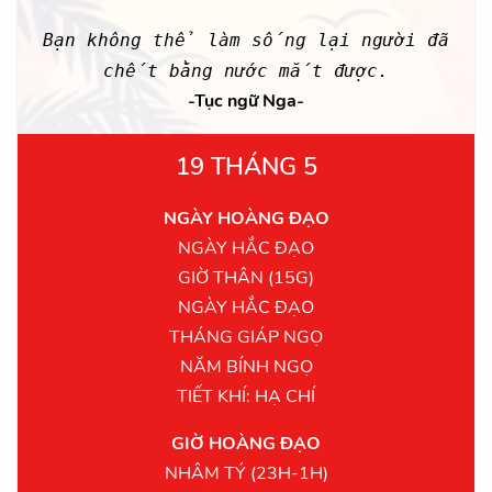
Bạn không thể làm sống lại người đã
chết bằng nước mắt được.
-Tục ngữ Nga-
19 THÁNG 5
NGÀY HOÀNG ĐẠO
NGÀY HẮC ĐẠO
GIỜ THÂN (15G)
NGÀY HẮC ĐẠO
THÁNG GIÁP NGỌ
NĂM BÍNH NGỌ
TIẾT KHÍ: HẠ CHÍ
GIỜ HOÀNG ĐẠO
NHÂM TÝ (23H-1H)