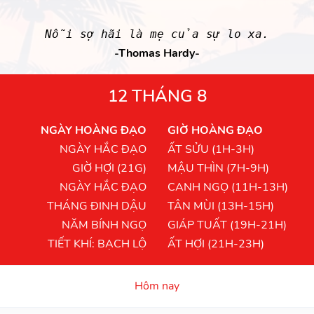
Nỗi sợ hãi là mẹ của sự lo xa.
-Thomas Hardy-
12 THÁNG 8
NGÀY HOÀNG ĐẠO
GIỜ HOÀNG ĐẠO
NGÀY HẮC ĐẠO
ẤT SỬU (1H-3H)
GIỜ HỢI (21G)
MẬU THÌN (7H-9H)
NGÀY HẮC ĐẠO
CANH NGỌ (11H-13H)
THÁNG ĐINH DẬU
TÂN MÙI (13H-15H)
NĂM BÍNH NGỌ
GIÁP TUẤT (19H-21H)
TIẾT KHÍ: BẠCH LỘ
ẤT HỢI (21H-23H)
Hôm nay