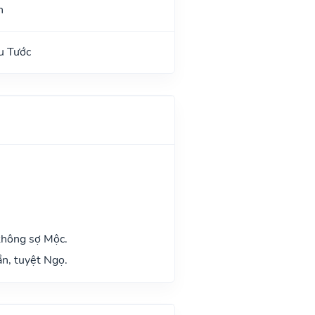
n
u Tước
không sợ Mộc.
n, tuyệt Ngọ.