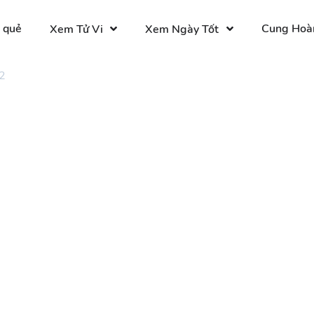
 quẻ
Cung Hoà
Xem Tử Vi
Xem Ngày Tốt
2