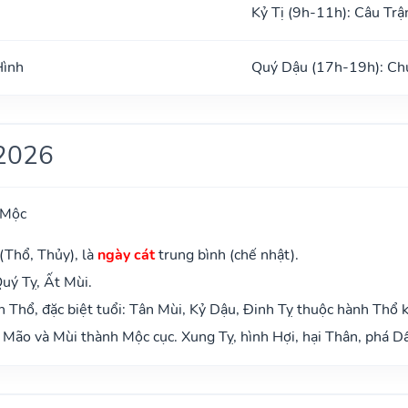
Kỷ Tị (9h-11h): Câu Trậ
Hình
Quý Dậu (17h-19h): Ch
2026
 Mộc
(Thổ, Thủy), là
ngày cát
trung bình (chế nhật).
uý Tỵ, Ất Mùi.
Thổ, đặc biệt tuổi: Tân Mùi, Kỷ Dậu, Đinh Tỵ thuộc hành Thổ 
Mão và Mùi thành Mộc cục. Xung Tỵ, hình Hợi, hại Thân, phá Dầ