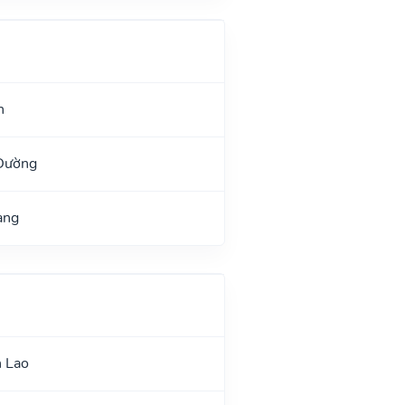
h
 Đường
ang
n Lao