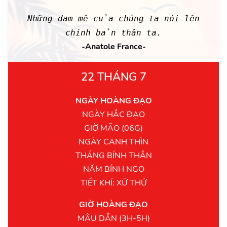
Những đam mê của chúng ta nói lên
chính bản thân ta.
-Anatole France-
22 THÁNG 7
NGÀY HOÀNG ĐẠO
NGÀY HẮC ĐẠO
GIỜ MÃO (06G)
NGÀY CANH THÌN
THÁNG BÍNH THÂN
NĂM BÍNH NGỌ
TIẾT KHÍ: XỬ THỬ
GIỜ HOÀNG ĐẠO
MẬU DẦN (3H-5H)