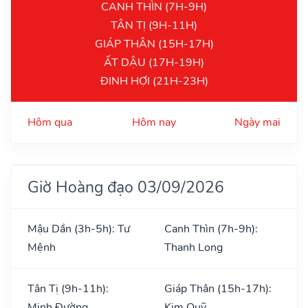
CANH THÌN (7H-9H)
TÂN TỊ (9H-11H)
GIÁP THÂN (15H-17H)
ẤT DẬU (17H-19H)
ĐINH HỢI (21H-23H)
Hôm qua
Hôm nay
Ngày mai
Giờ Hoàng đạo 03/09/2026
Mậu Dần (3h-5h): Tư
Canh Thìn (7h-9h):
Mệnh
Thanh Long
Tân Tị (9h-11h):
Giáp Thân (15h-17h):
Minh Đường
Kim Quỹ