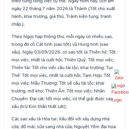
theo từng công việc cụ thể. Ngày hôm nay, lịch âm
ngày 22 tháng 7 năm 2026 là Thành (Tốt cho xuất
hành, khai trương, giá thú. Tránh kiện tụng, tranh
chấp.).
Theo Ngọc hạp thông thư, mỗi ngày có nhiều sao,
trong đó có Cát tinh (sao tốt) và Hung tinh (sao
xấu). Ngày 03/09/2026, có sao tốt là Thiên hỷ: Tốt
mọi việc, nhất là cưới hỏi; Thiên Quý: Tốt mọi việc;
Thiên tài: Tốt cho việc cầu tài lộc; khai trương; Tục
Thế: Tốt mọi việc, nhất là cưới hỏi; Tam Hợp: Tốt
mọi việc; Mẫu Thương: Tốt về cầu tài lộc; khai
trương, mở kho; Thiên Ân: Tốt mọi việc; Nhân
Chuyên: Đại cát: tốt mọi việc, có thể giải được sao
xấu (trừ Kim thần thất sát);
Các sao xấu là Hỏa tai: Xấu đối với xây dựng nhà
cửa; đổ mái; sửa sang nhà cửa; Nguyệt Yếm đại họa: