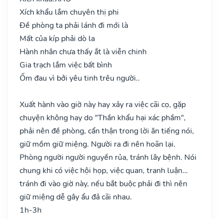
Xích khẩu lắm chuyên thị phi
Đề phòng ta phải lánh đi mới là
Mất của kíp phải dò la
Hành nhân chưa thấy ắt là viễn chinh
Gia trạch lắm việc bất bình
Ốm đau vì bởi yêu tinh trêu người..
Xuất hành vào giờ này hay xảy ra việc cãi cọ, gặp
chuyện không hay do "Thần khẩu hại xác phầm",
phải nên đề phòng, cẩn thận trong lời ăn tiếng nói,
giữ mồm giữ miệng. Người ra đi nên hoãn lại.
Phòng người người nguyền rủa, tránh lây bệnh. Nói
chung khi có việc hội họp, việc quan, tranh luận…
tránh đi vào giờ này, nếu bắt buộc phải đi thì nên
giữ miệng dễ gây ẩu đả cãi nhau.
1h-3h