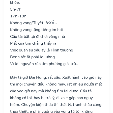
khỏe.
5h-7h
17h-19h
Không vong/Tuyệt lộ:
XẤU
Không vong lặng tiếng im hơi
Cầu tài bất lợi đi chơi vắng nhà
Mất của tìm chẳng thấy ra
Việc quan sự xấu ấy là Hình thương
Bệnh tật ắt phải lo lường
Vì lời nguyền rủa tìm phương giải trừ..
Đây là giờ Đại Hung, rất xấu. Xuất hành vào giờ này
thì mọi chuyện đều không may, rất nhiều người mất
của vào giờ này mà không tìm lại được. Cầu tài
không có lợi, hay bị trái ý, đi xa e gặp nạn nguy
hiểm. Chuyện kiện thưa thì thất lý, tranh chấp cũng
thua thiệt, e phải vướng vào vòng tù tội không