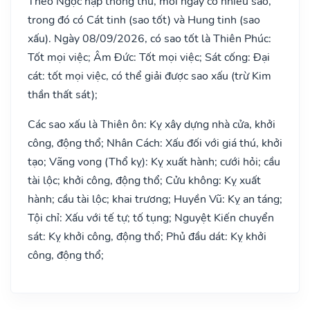
Theo Ngọc hạp thông thư, mỗi ngày có nhiều sao,
trong đó có Cát tinh (sao tốt) và Hung tinh (sao
xấu). Ngày 08/09/2026, có sao tốt là Thiên Phúc:
Tốt mọi việc; Âm Đức: Tốt mọi việc; Sát cống: Đại
cát: tốt mọi việc, có thể giải được sao xấu (trừ Kim
thần thất sát);
Các sao xấu là Thiên ôn: Kỵ xây dựng nhà cửa, khởi
công, động thổ; Nhân Cách: Xấu đối với giá thú, khởi
tạo; Vãng vong (Thổ kỵ): Kỵ xuất hành; cưới hỏi; cầu
tài lộc; khởi công, động thổ; Cửu không: Kỵ xuất
hành; cầu tài lộc; khai trương; Huyền Vũ: Kỵ an táng;
Tội chỉ: Xấu với tế tự; tố tụng; Nguyệt Kiến chuyển
sát: Kỵ khởi công, động thổ; Phủ đầu dát: Kỵ khởi
công, động thổ;