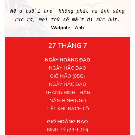
Nếu tuổi trẻ không phát ra ánh sáng
rực rỡ, mọi thứ sẽ mất đi sức hút.
-Walpole - Anh-
27 THÁNG 7
NGÀY HOÀNG ĐẠO
NGÀY HẮC ĐẠO
GIỜ MÃO (05G)
NGÀY HẮC ĐẠO
THÁNG BÍNH THÂN
NĂM BÍNH NGỌ
TIẾT KHÍ: BẠCH LỘ
GIỜ HOÀNG ĐẠO
BÍNH TÝ (23H-1H)