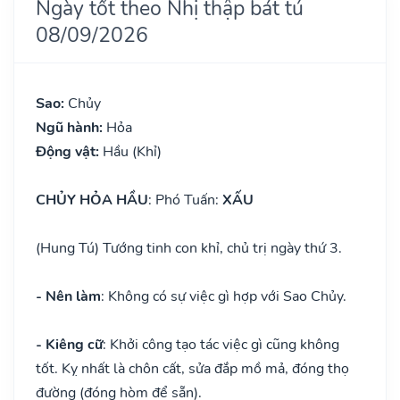
Ngày tốt theo Nhị thập bát tú
08/09/2026
Sao:
Chủy
Ngũ hành:
Hỏa
Động vật:
Hầu (Khỉ)
CHỦY HỎA HẦU
: Phó Tuấn:
XẤU
(Hung Tú) Tướng tinh con khỉ, chủ trị ngày thứ 3.
- Nên làm
: Không có sự việc gì hợp với Sao Chủy.
- Kiêng cữ
: Khởi công tạo tác việc gì cũng không
tốt. Kỵ nhất là chôn cất, sửa đắp mồ mả, đóng thọ
đường (đóng hòm để sẵn).