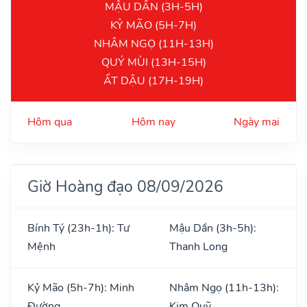
MẬU DẦN (3H-5H)
KỶ MÃO (5H-7H)
NHÂM NGỌ (11H-13H)
QUÝ MÙI (13H-15H)
ẤT DẬU (17H-19H)
Hôm qua
Hôm nay
Ngày mai
Giờ Hoàng đạo 08/09/2026
Bính Tý (23h-1h): Tư
Mậu Dần (3h-5h):
Mệnh
Thanh Long
Kỷ Mão (5h-7h): Minh
Nhâm Ngọ (11h-13h):
Đường
Kim Quỹ