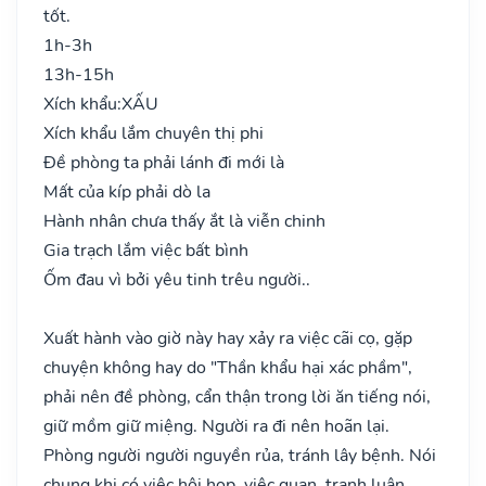
tốt.
1h-3h
13h-15h
Xích khẩu:
XẤU
Xích khẩu lắm chuyên thị phi
Đề phòng ta phải lánh đi mới là
Mất của kíp phải dò la
Hành nhân chưa thấy ắt là viễn chinh
Gia trạch lắm việc bất bình
Ốm đau vì bởi yêu tinh trêu người..
Xuất hành vào giờ này hay xảy ra việc cãi cọ, gặp
chuyện không hay do "Thần khẩu hại xác phầm",
phải nên đề phòng, cẩn thận trong lời ăn tiếng nói,
giữ mồm giữ miệng. Người ra đi nên hoãn lại.
Phòng người người nguyền rủa, tránh lây bệnh. Nói
chung khi có việc hội họp, việc quan, tranh luận…