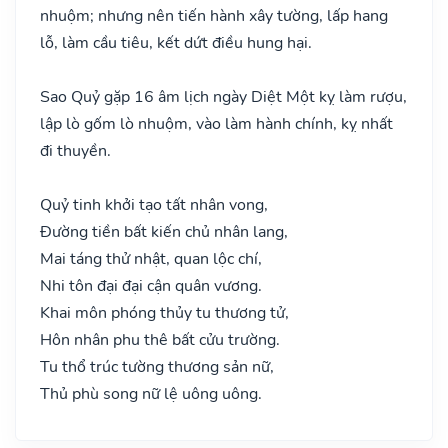
nhuộm; nhưng nên tiến hành xây tường, lấp hang
lỗ, làm cầu tiêu, kết dứt điều hung hại.
Sao Quỷ gặp 16 âm lịch ngày Diệt Một kỵ làm rượu,
lập lò gốm lò nhuộm, vào làm hành chính, kỵ nhất
đi thuyền.
Quỷ tinh khởi tạo tất nhân vong,
Đường tiền bất kiến chủ nhân lang,
Mai táng thử nhật, quan lộc chí,
Nhi tôn đại đại cận quân vương.
Khai môn phóng thủy tu thương tử,
Hôn nhân phu thê bất cửu trường.
Tu thổ trúc tường thương sản nữ,
Thủ phù song nữ lệ uông uông.