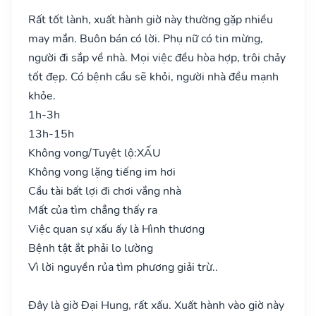
Rất tốt lành, xuất hành giờ này thường gặp nhiều
may mắn. Buôn bán có lời. Phụ nữ có tin mừng,
người đi sắp về nhà. Mọi việc đều hòa hợp, trôi chảy
tốt đẹp. Có bệnh cầu sẽ khỏi, người nhà đều mạnh
khỏe.
1h-3h
13h-15h
Không vong/Tuyệt lộ:
XẤU
Không vong lặng tiếng im hơi
Cầu tài bất lợi đi chơi vắng nhà
Mất của tìm chẳng thấy ra
Việc quan sự xấu ấy là Hình thương
Bệnh tật ắt phải lo lường
Vì lời nguyền rủa tìm phương giải trừ..
Đây là giờ Đại Hung, rất xấu. Xuất hành vào giờ này