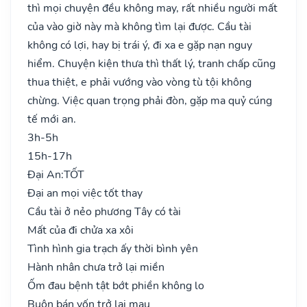
thì mọi chuyện đều không may, rất nhiều người mất
của vào giờ này mà không tìm lại được. Cầu tài
không có lợi, hay bị trái ý, đi xa e gặp nạn nguy
hiểm. Chuyện kiện thưa thì thất lý, tranh chấp cũng
thua thiệt, e phải vướng vào vòng tù tội không
chừng. Việc quan trọng phải đòn, gặp ma quỷ cúng
tế mới an.
3h-5h
15h-17h
Đại An:
TỐT
Đại an mọi việc tốt thay
Cầu tài ở nẻo phương Tây có tài
Mất của đi chửa xa xôi
Tình hình gia trạch ấy thời bình yên
Hành nhân chưa trở lại miền
Ốm đau bệnh tật bớt phiền không lo
Buôn bán vốn trở lại mau