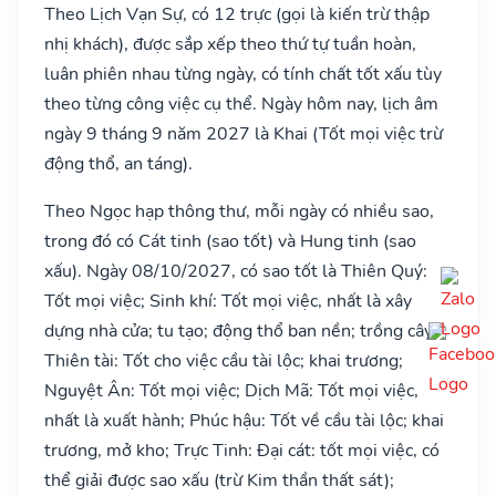
Theo Lịch Vạn Sự, có 12 trực (gọi là kiến trừ thập
nhị khách), được sắp xếp theo thứ tự tuần hoàn,
luân phiên nhau từng ngày, có tính chất tốt xấu tùy
theo từng công việc cụ thể. Ngày hôm nay, lịch âm
ngày 9 tháng 9 năm 2027 là Khai (Tốt mọi việc trừ
động thổ, an táng).
Theo Ngọc hạp thông thư, mỗi ngày có nhiều sao,
trong đó có Cát tinh (sao tốt) và Hung tinh (sao
xấu). Ngày 08/10/2027, có sao tốt là Thiên Quý:
Tốt mọi việc; Sinh khí: Tốt mọi việc, nhất là xây
dựng nhà cửa; tu tạo; động thổ ban nền; trồng cây;
Thiên tài: Tốt cho việc cầu tài lộc; khai trương;
Nguyệt Ân: Tốt mọi việc; Dịch Mã: Tốt mọi việc,
nhất là xuất hành; Phúc hậu: Tốt về cầu tài lộc; khai
trương, mở kho; Trực Tinh: Đại cát: tốt mọi việc, có
thể giải được sao xấu (trừ Kim thần thất sát);