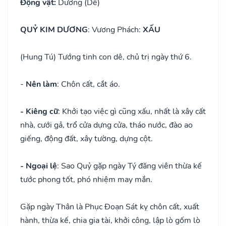
Động vật:
Dương (Dê)
QUỶ KIM DƯƠNG
: Vương Phách:
XẤU
(Hung Tú) Tướng tinh con dê, chủ trị ngày thứ 6.
-
Nên làm
: Chôn cất, cắt áo.
- Kiêng cữ
: Khởi tạo việc gì cũng xấu, nhất là xây cất
nhà, cưới gả, trổ cửa dựng cửa, tháo nước, đào ao
giếng, động đất, xây tường, dựng cột.
- Ngoại lệ
: Sao Quỷ gặp ngày Tý đăng viên thừa kế
tước phong tốt, phó nhiệm may mắn.
Gặp ngày Thân là Phục Đoạn Sát kỵ chôn cất, xuất
hành, thừa kế, chia gia tài, khởi công, lập lò gốm lò