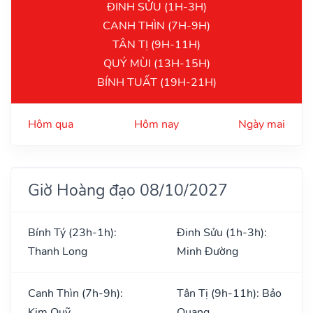
ĐINH SỬU (1H-3H)
CANH THÌN (7H-9H)
TÂN TỊ (9H-11H)
QUÝ MÙI (13H-15H)
BÍNH TUẤT (19H-21H)
Hôm qua
Hôm nay
Ngày mai
Giờ Hoàng đạo 08/10/2027
Bính Tý (23h-1h):
Đinh Sửu (1h-3h):
Thanh Long
Minh Đường
Canh Thìn (7h-9h):
Tân Tị (9h-11h): Bảo
Kim Quỹ
Quang