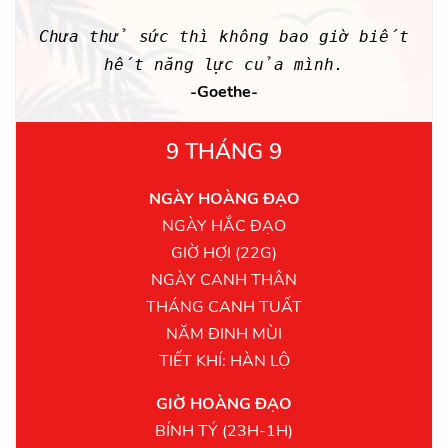
Chưa thử sức thì không bao giờ biết
hết năng lực của mình.
-Goethe-
9 THÁNG 9
NGÀY HOÀNG ĐẠO
NGÀY HẮC ĐẠO
GIỜ HỢI (22G)
NGÀY CANH THÂN
THÁNG CANH TUẤT
NĂM ĐINH MÙI
TIẾT KHÍ: HÀN LỘ
GIỜ HOÀNG ĐẠO
BÍNH TÝ (23H-1H)