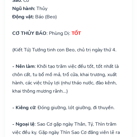
Sao:
Cơ
Ngũ hành:
Thủy
Động vật:
Báo (Beo)
CƠ THỦY BÁO
: Phùng Dị:
TỐT
(Kiết Tú) Tướng tinh con Beo, chủ trị ngày thứ 4.
- Nên làm
: Khởi tạo trăm việc đều tốt, tốt nhất là
chôn cất, tu bổ mồ mả, trổ cửa, khai trương, xuất
hành, các việc thủy lợi (như tháo nước, đào kênh,
khai thông mương rãnh...)
- Kiêng cữ
: Đóng giường, lót giường, đi thuyền.
- Ngoại lệ
: Sao Cơ gặp ngày Thân, Tý, Thìn trăm
việc đều kỵ. Gặp ngày Thìn Sao Cơ đăng viên lẽ ra