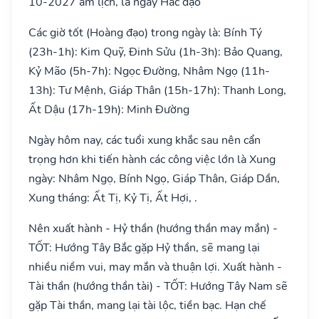
10-2027 âm lịch, là ngày Hắc đạo
Các giờ tốt (Hoàng đạo) trong ngày là: Bính Tý
(23h-1h): Kim Quỹ, Đinh Sửu (1h-3h): Bảo Quang,
Kỷ Mão (5h-7h): Ngọc Đường, Nhâm Ngọ (11h-
13h): Tư Mệnh, Giáp Thân (15h-17h): Thanh Long,
Ất Dậu (17h-19h): Minh Đường
Ngày hôm nay, các tuổi xung khắc sau nên cẩn
trọng hơn khi tiến hành các công việc lớn là Xung
ngày: Nhâm Ngọ, Bính Ngọ, Giáp Thân, Giáp Dần,
Xung tháng: Ất Tị, Kỷ Tị, Ất Hợi, .
Nên xuất hành - Hỷ thần (hướng thần may mắn) -
TỐT: Hướng Tây Bắc gặp Hỷ thần, sẽ mang lại
nhiều niềm vui, may mắn và thuận lợi. Xuất hành -
Tài thần (hướng thần tài) - TỐT: Hướng Tây Nam sẽ
gặp Tài thần, mang lại tài lộc, tiền bạc. Hạn chế