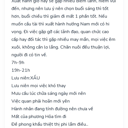
Xuất hành giờ này sẽ gặp nhiều điềm lành, niềm vui
đến, nhưng nên lưu ý nên chọn buổi sáng thì tốt
hơn, buổi chiều thì giảm đi mất 1 phần tốt. Nếu
muốn cầu tài thì xuất hành hướng Nam mới có hi
vọng. Đi việc gặp gỡ các lãnh đạo, quan chức cao
cấp hay đối tác thì gặp nhiều may mắn, mọi việc êm
xuôi, không cần lo lắng. Chăn nuôi đều thuận lợi,
người đi có tin về.
7h-9h
19h-21h
Lưu niên:
XẤU
Lưu niên mọi việc khó thay
Mưu cầu lúc chửa sáng ngày mới nên
Việc quan phải hoãn mới yên
Hành nhân đang tính đường nên chưa về
Mất của phương Hỏa tìm đi
Đề phong khẩu thiệt thị phi lắm điều..