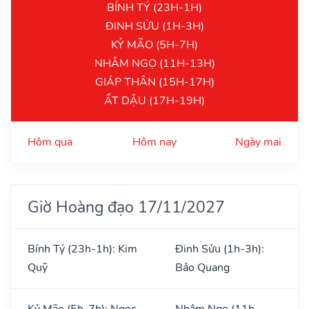
BÍNH TÝ (23H-1H)
ĐINH SỬU (1H-3H)
KỶ MÃO (5H-7H)
NHÂM NGỌ (11H-13H)
GIÁP THÂN (15H-17H)
ẤT DẬU (17H-19H)
Hôm qua
Hôm nay
Ngày mai
Giờ Hoàng đạo 17/11/2027
Bính Tý (23h-1h): Kim
Đinh Sửu (1h-3h):
Quỹ
Bảo Quang
Kỷ Mão (5h-7h): Ngọc
Nhâm Ngọ (11h-