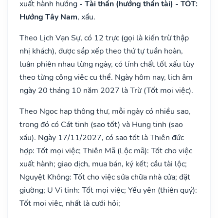
xuất hành hướng
- Tài thần (hướng thần tài) - TỐT:
Hướng Tây Nam
, xấu.
Theo Lịch Vạn Sự, có 12 trực (gọi là kiến trừ thập
nhị khách), được sắp xếp theo thứ tự tuần hoàn,
luân phiên nhau từng ngày, có tính chất tốt xấu tùy
theo từng công việc cụ thể. Ngày hôm nay, lịch âm
ngày 20 tháng 10 năm 2027 là Trừ (Tốt mọi việc).
Theo Ngọc hạp thông thư, mỗi ngày có nhiều sao,
trong đó có Cát tinh (sao tốt) và Hung tinh (sao
xấu). Ngày 17/11/2027, có sao tốt là Thiên đức
hợp: Tốt mọi việc; Thiên Mã (Lộc mã): Tốt cho việc
xuất hành; giao dịch, mua bán, ký kết; cầu tài lộc;
Nguyệt Không: Tốt cho việc sửa chữa nhà cửa; đặt
giường; U Vi tinh: Tốt mọi việc; Yếu yên (thiên quý):
Tốt mọi việc, nhất là cưới hỏi;