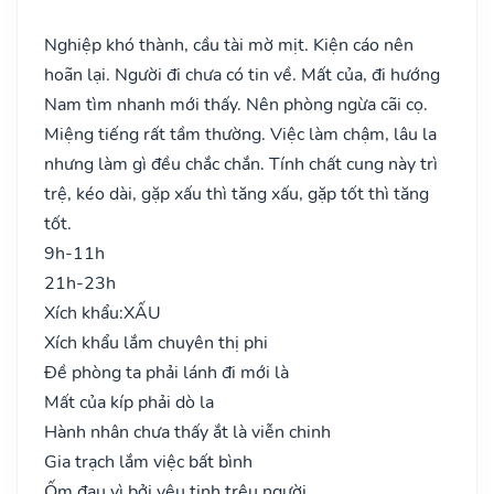
Nghiệp khó thành, cầu tài mờ mịt. Kiện cáo nên
hoãn lại. Người đi chưa có tin về. Mất của, đi hướng
Nam tìm nhanh mới thấy. Nên phòng ngừa cãi cọ.
Miệng tiếng rất tầm thường. Việc làm chậm, lâu la
nhưng làm gì đều chắc chắn. Tính chất cung này trì
trệ, kéo dài, gặp xấu thì tăng xấu, gặp tốt thì tăng
tốt.
9h-11h
21h-23h
Xích khẩu:
XẤU
Xích khẩu lắm chuyên thị phi
Đề phòng ta phải lánh đi mới là
Mất của kíp phải dò la
Hành nhân chưa thấy ắt là viễn chinh
Gia trạch lắm việc bất bình
Ốm đau vì bởi yêu tinh trêu người..