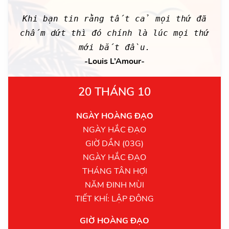
Khi bạn tin rằng tất cả mọi thứ đã
chấm dứt thì đó chính là lúc mọi thứ
mới bắt đầu.
-Louis L’Amour-
20 THÁNG 10
NGÀY HOÀNG ĐẠO
NGÀY HẮC ĐẠO
GIỜ DẦN (03G)
NGÀY HẮC ĐẠO
THÁNG TÂN HỢI
NĂM ĐINH MÙI
TIẾT KHÍ: LẬP ĐÔNG
GIỜ HOÀNG ĐẠO