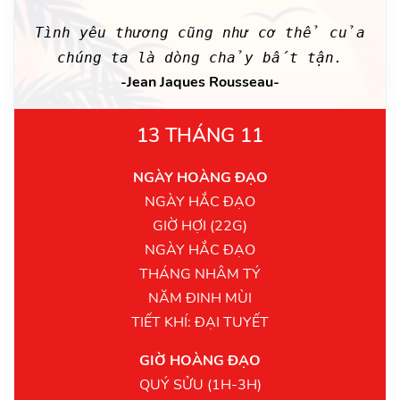
Tình yêu thương cũng như cơ thể của
chúng ta là dòng chảy bất tận.
-Jean Jaques Rousseau-
13 THÁNG 11
NGÀY HOÀNG ĐẠO
NGÀY HẮC ĐẠO
GIỜ HỢI (22G)
NGÀY HẮC ĐẠO
THÁNG NHÂM TÝ
NĂM ĐINH MÙI
TIẾT KHÍ: ĐẠI TUYẾT
GIỜ HOÀNG ĐẠO
QUÝ SỬU (1H-3H)