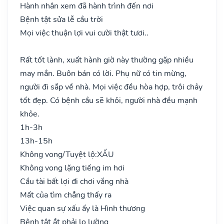
Hành nhân xem đã hành trình đến nơi
Bệnh tật sửa lễ cầu trời
Mọi việc thuận lợi vui cười thật tươi..
Rất tốt lành, xuất hành giờ này thường gặp nhiều
may mắn. Buôn bán có lời. Phụ nữ có tin mừng,
người đi sắp về nhà. Mọi việc đều hòa hợp, trôi chảy
tốt đẹp. Có bệnh cầu sẽ khỏi, người nhà đều mạnh
khỏe.
1h-3h
13h-15h
Không vong/Tuyệt lộ:
XẤU
Không vong lặng tiếng im hơi
Cầu tài bất lợi đi chơi vắng nhà
Mất của tìm chẳng thấy ra
Việc quan sự xấu ấy là Hình thương
Bệnh tật ắt phải lo lường