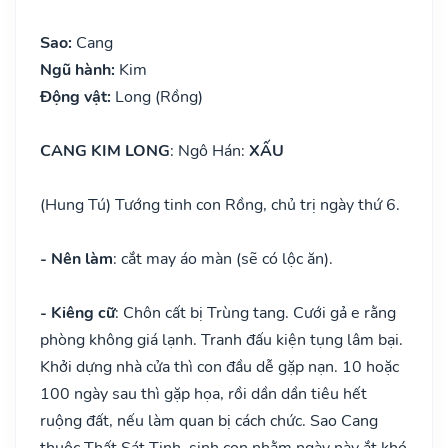
Sao:
Cang
Ngũ hành:
Kim
Động vật:
Long (Rồng)
CANG KIM LONG
: Ngô Hán:
XẤU
(Hung Tú) Tướng tinh con Rồng, chủ trị ngày thứ 6.
- Nên làm
: cắt may áo màn (sẽ có lộc ăn).
- Kiêng cữ
: Chôn cất bị Trùng tang. Cưới gả e rằng
phòng không giá lạnh. Tranh đấu kiện tụng lâm bại.
Khởi dựng nhà cửa thì con đầu dễ gặp nạn. 10 hoặc
100 ngày sau thì gặp họa, rồi dần dần tiêu hết
ruộng đất, nếu làm quan bị cách chức. Sao Cang
thuộc Thất Sát Tinh, sinh con nhằm ngày này ắt khó