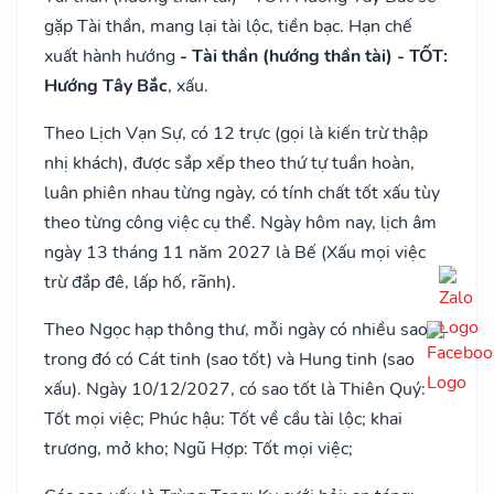
gặp Tài thần, mang lại tài lộc, tiền bạc. Hạn chế
xuất hành hướng
- Tài thần (hướng thần tài) - TỐT:
Hướng Tây Bắc
, xấu.
Theo Lịch Vạn Sự, có 12 trực (gọi là kiến trừ thập
nhị khách), được sắp xếp theo thứ tự tuần hoàn,
luân phiên nhau từng ngày, có tính chất tốt xấu tùy
theo từng công việc cụ thể. Ngày hôm nay, lịch âm
ngày 13 tháng 11 năm 2027 là Bế (Xấu mọi việc
trừ đắp đê, lấp hố, rãnh).
Theo Ngọc hạp thông thư, mỗi ngày có nhiều sao,
trong đó có Cát tinh (sao tốt) và Hung tinh (sao
xấu). Ngày 10/12/2027, có sao tốt là Thiên Quý:
Tốt mọi việc; Phúc hậu: Tốt về cầu tài lộc; khai
trương, mở kho; Ngũ Hợp: Tốt mọi việc;