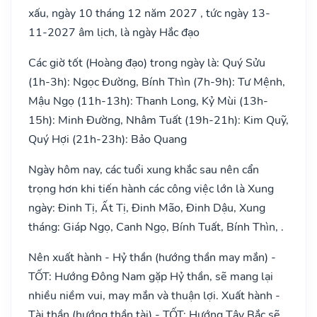
xấu, ngày 10 tháng 12 năm 2027 , tức ngày 13-
11-2027 âm lịch, là ngày Hắc đạo
Các giờ tốt (Hoàng đạo) trong ngày là: Quý Sửu
(1h-3h): Ngọc Đường, Bính Thìn (7h-9h): Tư Mệnh,
Mậu Ngọ (11h-13h): Thanh Long, Kỷ Mùi (13h-
15h): Minh Đường, Nhâm Tuất (19h-21h): Kim Quỹ,
Quý Hợi (21h-23h): Bảo Quang
Ngày hôm nay, các tuổi xung khắc sau nên cẩn
trọng hơn khi tiến hành các công việc lớn là Xung
ngày: Đinh Tị, Ất Tị, Đinh Mão, Đinh Dậu, Xung
tháng: Giáp Ngọ, Canh Ngọ, Bính Tuất, Bính Thìn, .
Nên xuất hành - Hỷ thần (hướng thần may mắn) -
TỐT: Hướng Đông Nam gặp Hỷ thần, sẽ mang lại
nhiều niềm vui, may mắn và thuận lợi. Xuất hành -
Tài thần (hướng thần tài) - TỐT: Hướng Tây Bắc sẽ