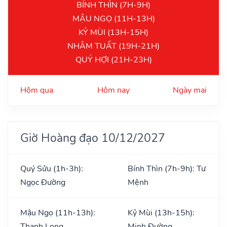
BÍNH THÌN (7H-9H)
MẬU NGỌ (11H-13H)
KỶ MÙI (13H-15H)
NHÂM TUẤT (19H-21H)
QUÝ HỢI (21H-23H)
Hôm qua
Hôm nay
Ngày mai
Giờ Hoàng đạo 10/12/2027
Quý Sửu (1h-3h):
Bính Thìn (7h-9h): Tư
Ngọc Đường
Mệnh
Mậu Ngọ (11h-13h):
Kỷ Mùi (13h-15h):
Thanh Long
Minh Đường