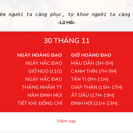
êm người ta càng phục, tự khoe người ta càng
-Lữ Hồi-
30 THÁNG 11
NGÀY HOÀNG ĐẠO
GIỜ HOÀNG ĐẠO
NGÀY HẮC ĐẠO
MẬU DẦN (3H-5H)
GIỜ NGỌ (11G)
CANH THÌN (7H-9H)
NGÀY HẮC ĐẠO
TÂN TỊ (9H-11H)
THÁNG NHÂM TÝ
GIÁP THÂN (15H-17H)
NĂM ĐINH MÙI
ẤT DẬU (17H-19H)
TIẾT KHÍ: ĐÔNG CHÍ
ĐINH HỢI (21H-23H)
Hôm nay