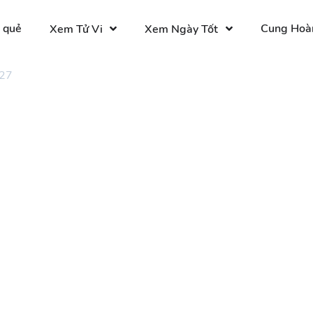
 quẻ
Cung Hoà
Xem Tử Vi
Xem Ngày Tốt
 27