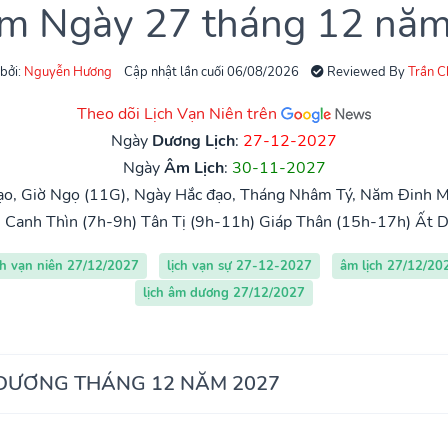
âm Ngày 27 tháng 12 nă
 bởi:
Nguyễn Hương
Cập nhật lần cuối 06/08/2026
Reviewed By
Trần 
Theo dõi Lịch Vạn Niên trên
Ngày
Dương Lịch
:
27-12-2027
Ngày
Âm Lịch
:
30-11-2027
o, Giờ Ngọ (11G), Ngày Hắc đạo, Tháng Nhâm Tý, Năm Đinh M
)
Canh Thìn (7h-9h)
Tân Tị (9h-11h)
Giáp Thân (15h-17h)
Ất D
ch vạn niên 27/12/2027
lịch vạn sự 27-12-2027
âm lịch 27/12/20
lịch âm dương 27/12/2027
 DƯƠNG THÁNG 12 NĂM 2027