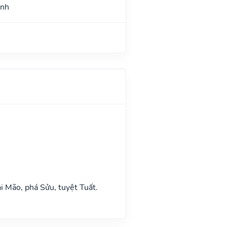
ình
i Mão, phá Sửu, tuyệt Tuất.