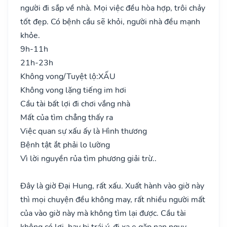
người đi sắp về nhà. Mọi việc đều hòa hợp, trôi chảy
tốt đẹp. Có bệnh cầu sẽ khỏi, người nhà đều mạnh
khỏe.
9h-11h
21h-23h
Không vong/Tuyệt lộ:
XẤU
Không vong lặng tiếng im hơi
Cầu tài bất lợi đi chơi vắng nhà
Mất của tìm chẳng thấy ra
Việc quan sự xấu ấy là Hình thương
Bệnh tật ắt phải lo lường
Vì lời nguyền rủa tìm phương giải trừ..
Đây là giờ Đại Hung, rất xấu. Xuất hành vào giờ này
thì mọi chuyện đều không may, rất nhiều người mất
của vào giờ này mà không tìm lại được. Cầu tài
không có lợi, hay bị trái ý, đi xa e gặp nạn nguy