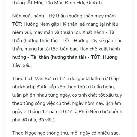
tháng: Ất Mùi, Tân Mùi, Đinh Hợi, Đinh Tị, .
Nên xuất hành - Hỷ thần (hướng thần may mắn) -
TỐT: Hướng Nam gặp Hỷ thần, sẽ mang lại nhiều
niềm vui, may mắn và thuận lợi. Xuất hành - Tài
thần (hướng thần tài) - TỐT: Hướng Tây sẽ gặp Tài
thần, mang lại tài lộc, tiền bạc. Hạn chế xuất hành
hướng
- Tài thần (hướng thần tài) - TỐT: Hướng
Tây
, xấu.
Theo Lịch Vạn Sự, có 12 trực (gọi là kiến trừ thập
nhị khách), được sắp xếp theo thứ tự tuần hoàn,
luân phiên nhau từng ngày, có tính chất tốt xấu tùy
theo từng công việc cụ thể. Ngày hôm nay, lịch âm
ngày 2 tháng 12 năm 2027 là Phá (Nên chữa bệnh,
phá dỡ nhà, đồ vật.).
Theo Ngọc hạp thông thư, mỗi ngày có nhiều sao,