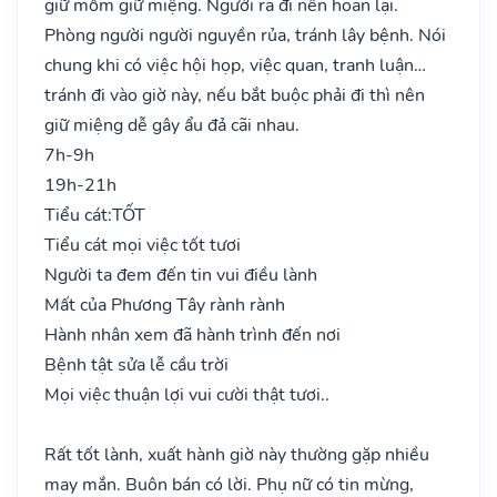
giữ mồm giữ miệng. Người ra đi nên hoãn lại.
Phòng người người nguyền rủa, tránh lây bệnh. Nói
chung khi có việc hội họp, việc quan, tranh luận…
tránh đi vào giờ này, nếu bắt buộc phải đi thì nên
giữ miệng dễ gây ẩu đả cãi nhau.
7h-9h
19h-21h
Tiểu cát:
TỐT
Tiểu cát mọi việc tốt tươi
Người ta đem đến tin vui điều lành
Mất của Phương Tây rành rành
Hành nhân xem đã hành trình đến nơi
Bệnh tật sửa lễ cầu trời
Mọi việc thuận lợi vui cười thật tươi..
Rất tốt lành, xuất hành giờ này thường gặp nhiều
may mắn. Buôn bán có lời. Phụ nữ có tin mừng,