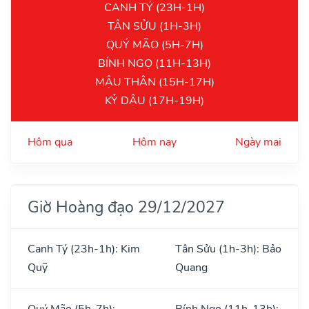
CANH TÝ (23H-1H)
TÂN SỬU (1H-3H)
QUÝ MÃO (5H-7H)
BÍNH NGỌ (11H-13H)
MẬU THÂN (15H-17H)
KỶ DẬU (17H-19H)
Hôm qua
Hôm nay
Ngày mai
Giờ Hoàng đạo 29/12/2027
Canh Tý (23h-1h): Kim
Tân Sửu (1h-3h): Bảo
Quỹ
Quang
Quý Mão (5h-7h):
Bính Ngọ (11h-13h):