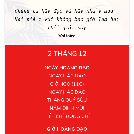
Chúng ta hãy đọc và hãy nhảy múa -
Hai niềm vui không bao giờ làm hại
thế giới này
-Voltaire-
2 THÁNG 12
NGÀY HOÀNG ĐẠO
NGÀY HẮC ĐẠO
GIỜ NGỌ (11G)
NGÀY HẮC ĐẠO
THÁNG QUÝ SỬU
NĂM ĐINH MÙI
TIẾT KHÍ: ĐÔNG CHÍ
GIỜ HOÀNG ĐẠO