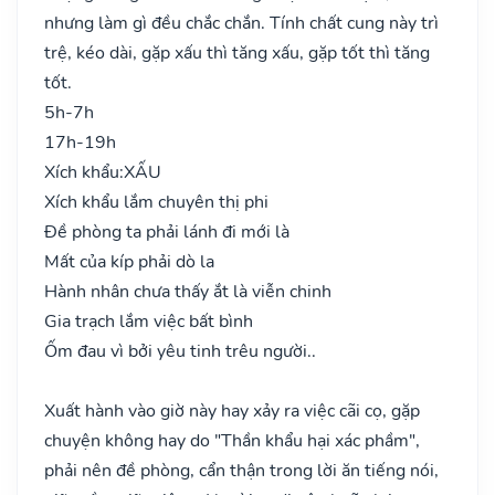
nhưng làm gì đều chắc chắn. Tính chất cung này trì
trệ, kéo dài, gặp xấu thì tăng xấu, gặp tốt thì tăng
tốt.
5h-7h
17h-19h
Xích khẩu:
XẤU
Xích khẩu lắm chuyên thị phi
Đề phòng ta phải lánh đi mới là
Mất của kíp phải dò la
Hành nhân chưa thấy ắt là viễn chinh
Gia trạch lắm việc bất bình
Ốm đau vì bởi yêu tinh trêu người..
Xuất hành vào giờ này hay xảy ra việc cãi cọ, gặp
chuyện không hay do "Thần khẩu hại xác phầm",
phải nên đề phòng, cẩn thận trong lời ăn tiếng nói,