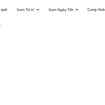
 quẻ
Cung Hoà
Xem Tử Vi
Xem Ngày Tốt
1