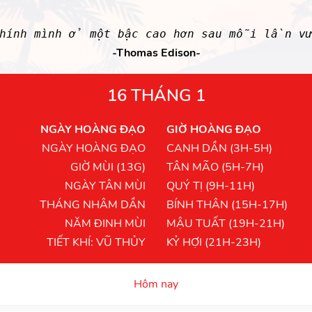
chính mình ở một bậc cao hơn sau mỗi lần v
-Thomas Edison-
16 THÁNG 1
NGÀY HOÀNG ĐẠO
GIỜ HOÀNG ĐẠO
NGÀY HOÀNG ĐẠO
CANH DẦN (3H-5H)
GIỜ MÙI (13G)
TÂN MÃO (5H-7H)
NGÀY TÂN MÙI
QUÝ TỊ (9H-11H)
THÁNG NHÂM DẦN
BÍNH THÂN (15H-17H)
NĂM ĐINH MÙI
MẬU TUẤT (19H-21H)
TIẾT KHÍ: VŨ THỦY
KỶ HỢI (21H-23H)
Hôm nay