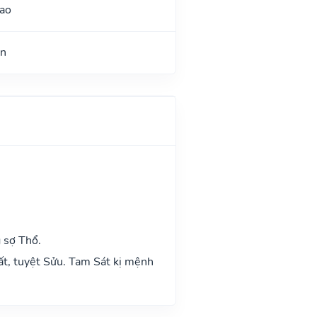
ao
ận
 sợ Thổ.
ất, tuyệt Sửu. Tam Sát kị mệnh