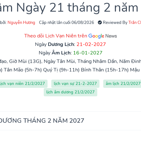
 âm Ngày 21 tháng 2 năm
 bởi:
Nguyễn Hương
Cập nhật lần cuối 06/08/2026
Reviewed By
Trần 
Theo dõi Lịch Vạn Niên trên
Ngày
Dương Lịch
:
21-02-2027
Ngày
Âm Lịch
:
16-01-2027
ạo, Giờ Mùi (13G), Ngày Tân Mùi, Tháng Nhâm Dần, Năm Đinh
)
Tân Mão (5h-7h)
Quý Tị (9h-11h)
Bính Thân (15h-17h)
Mậu 
lịch vạn niên 21/2/2027
lịch vạn sự 21-2-2027
âm lịch 21/2/2027
lịch âm dương 21/2/2027
 DƯƠNG THÁNG 2 NĂM 2027