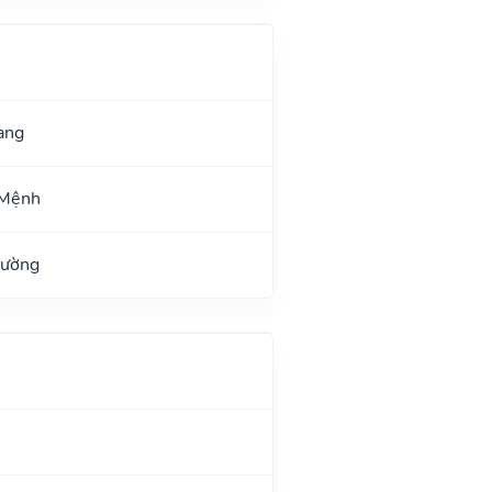
ang
 Mệnh
Đường