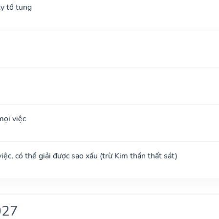
ỵ tố tụng
ọi việc
ệc, có thể giải được sao xấu (trừ Kim thần thất sát)
027