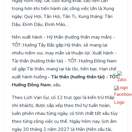
Ngày hôm nay, các tuổi xung khắc sau nên cẩn
trọng hơn khi tiến hành các công việc lớn là Xung
ngày: Quý Hợi, Tân Hợi, Tân Tị, Xung tháng: Tân
Dậu, Đinh Dậu, Đinh Mão, .
Nên xuất hành - Hỷ thần (hướng thần may mắn) -
TỐT: Hướng Tây Bắc gặp Hỷ thần, sẽ mang lại
nhiều niềm vui, may mắn và thuận lợi. Xuất hành -
Tài thần (hướng thần tài) - TỐT: Hướng Đông Nam
sẽ gặp Tài thần, mang lại tài lộc, tiền bạc. Hạn chế
xuất hành hướng
- Tài thần (hướng thần tài) - TỐT:
Hướng Đông Nam
, xấu.
Theo Lịch Vạn Sự, có 12 trực (gọi là kiến trừ thập
nhị khách), được sắp xếp theo thứ tự tuần hoàn,
luân phiên nhau từng ngày, có tính chất tốt xấu tùy
theo từng công việc cụ thể. Ngày hôm nay, lịch âm
ngày 20 tháng 2 năm 2027 là Mãn (Nên cầu tài,