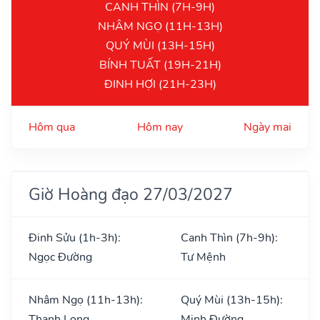
CANH THÌN (7H-9H)
NHÂM NGỌ (11H-13H)
QUÝ MÙI (13H-15H)
BÍNH TUẤT (19H-21H)
ĐINH HỢI (21H-23H)
Hôm qua
Hôm nay
Ngày mai
Giờ Hoàng đạo 27/03/2027
Đinh Sửu (1h-3h):
Canh Thìn (7h-9h):
Ngọc Đường
Tư Mệnh
Nhâm Ngọ (11h-13h):
Quý Mùi (13h-15h):
Thanh Long
Minh Đường