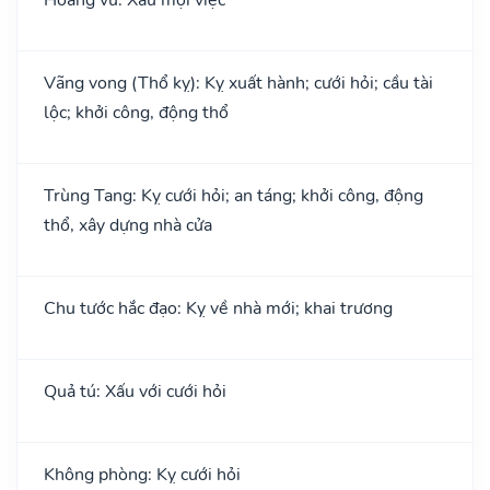
Vãng vong (Thổ kỵ): Kỵ xuất hành; cưới hỏi; cầu tài
lộc; khởi công, động thổ
Trùng Tang: Kỵ cưới hỏi; an táng; khởi công, động
thổ, xây dựng nhà cửa
Chu tước hắc đạo: Kỵ về nhà mới; khai trương
Quả tú: Xấu với cưới hỏi
Không phòng: Kỵ cưới hỏi