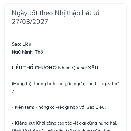
Ngày tốt theo Nhị thập bát tú
27/03/2027
Sao:
Liễu
Ngũ hành:
Thổ
LIỄU THỔ CHƯƠNG
: Nhậm Quang:
XẤU
(Hung tú) Tướng tinh con gấu ngựa, chủ trị ngày thứ
7.
- Nên làm
: Không có việc gì hợp với Sao Liễu.
- Kiêng cữ
: Khởi công tạo tác việc gì cũng hung hại.
Nhất là chôn cất, xây đắp, trổ cửa dựng cửa, tháo