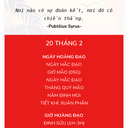
Nơi nào có sự đoàn kết, nơi đó có
chiến thắng.
-Publilius Syrus-
20 THÁNG 2
NGÀY HOÀNG ĐẠO
NGÀY HẮC ĐẠO
GIỜ MÃO (05G)
NGÀY HẮC ĐẠO
THÁNG QUÝ MÃO
NĂM ĐINH MÙI
TIẾT KHÍ: XUÂN PHÂN
GIỜ HOÀNG ĐẠO
ĐINH SỬU (1H-3H)