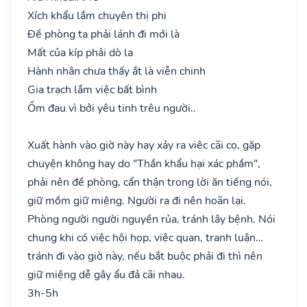
Xích khẩu lắm chuyên thị phi
Đề phòng ta phải lánh đi mới là
Mất của kíp phải dò la
Hành nhân chưa thấy ắt là viễn chinh
Gia trạch lắm việc bất bình
Ốm đau vì bởi yêu tinh trêu người..
Xuất hành vào giờ này hay xảy ra việc cãi cọ, gặp
chuyện không hay do "Thần khẩu hại xác phầm",
phải nên đề phòng, cẩn thận trong lời ăn tiếng nói,
giữ mồm giữ miệng. Người ra đi nên hoãn lại.
Phòng người người nguyền rủa, tránh lây bệnh. Nói
chung khi có việc hội họp, việc quan, tranh luận…
tránh đi vào giờ này, nếu bắt buộc phải đi thì nên
giữ miệng dễ gây ẩu đả cãi nhau.
3h-5h