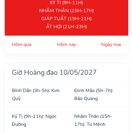
KỶ TỊ (9H-11H)
NHÂM THÂN (15H-17H)
GIÁP TUẤT (19H-21H)
ẤT HỢI (21H-23H)
Hôm qua
Hôm nay
Ngày mai
Giờ Hoàng đạo 10/05/2027
Bính Dần (3h-5h): Kim
Đinh Mão (5h-7h):
Quỹ
Bảo Quang
Kỷ Tị (9h-11h): Ngọc
Nhâm Thân (15h-
Đường
17h): Tư Mệnh