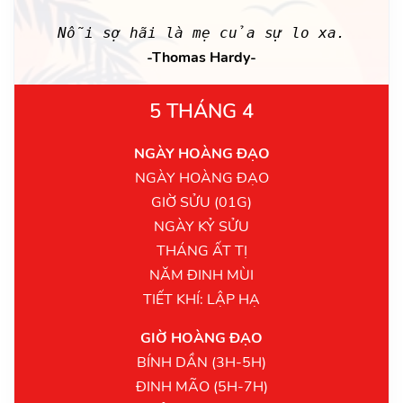
Nỗi sợ hãi là mẹ của sự lo xa.
-Thomas Hardy-
5 THÁNG 4
NGÀY HOÀNG ĐẠO
NGÀY HOÀNG ĐẠO
GIỜ SỬU (01G)
NGÀY KỶ SỬU
THÁNG ẤT TỊ
NĂM ĐINH MÙI
TIẾT KHÍ: LẬP HẠ
GIỜ HOÀNG ĐẠO
BÍNH DẦN (3H-5H)
ĐINH MÃO (5H-7H)