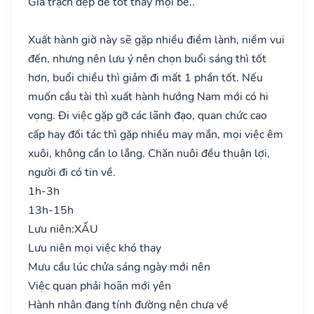
Gia trạch đẹp đẽ tốt thay mọi bề..
Xuất hành giờ này sẽ gặp nhiều điềm lành, niềm vui
đến, nhưng nên lưu ý nên chọn buổi sáng thì tốt
hơn, buổi chiều thì giảm đi mất 1 phần tốt. Nếu
muốn cầu tài thì xuất hành hướng Nam mới có hi
vọng. Đi việc gặp gỡ các lãnh đạo, quan chức cao
cấp hay đối tác thì gặp nhiều may mắn, mọi việc êm
xuôi, không cần lo lắng. Chăn nuôi đều thuận lợi,
người đi có tin về.
1h-3h
13h-15h
Lưu niên:
XẤU
Lưu niên mọi việc khó thay
Mưu cầu lúc chửa sáng ngày mới nên
Việc quan phải hoãn mới yên
Hành nhân đang tính đường nên chưa về