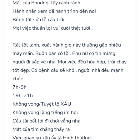
Mất của Phương Tây rành rành
Hành nhân xem đã hành trình đến nơi
Bệnh tật sửa lễ cầu trời
Mọi việc thuận lợi vui cười thật tươi..
Rất tốt lành, xuất hành giờ này thường gặp nhiều
may mắn. Buôn bán có lời. Phụ nữ có tin mừng,
người đi sắp về nhà. Mọi việc đều hòa hợp, trôi chảy
tốt đẹp. Có bệnh cầu sẽ khỏi, người nhà đều mạnh
khỏe.
7h-9h
19h-21h
Không vong/Tuyệt lộ:
XẤU
Không vong lặng tiếng im hơi
Cầu tài bất lợi đi chơi vắng nhà
Mất của tìm chẳng thấy ra
Việc quan sự xấu ấy là Hình thương