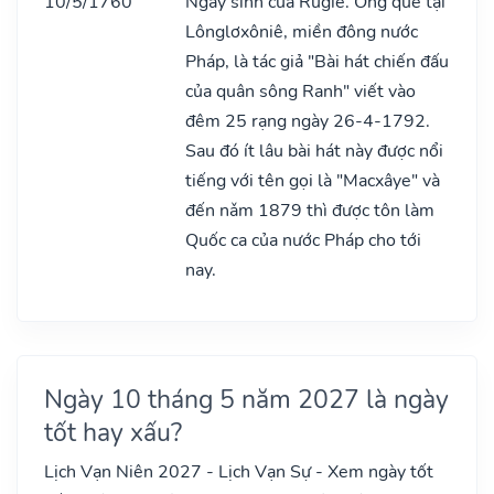
10/5/1760
Ngày sinh của Rugiê. Ông quê tại
Lônglơxôniê, miền đông nước
Pháp, là tác giả "Bài hát chiến đấu
của quân sông Ranh" viết vào
đêm 25 rạng ngày 26-4-1792.
Sau đó ít lâu bài hát này được nổi
tiếng với tên gọi là "Macxâye" và
đến nǎm 1879 thì được tôn làm
Quốc ca của nước Pháp cho tới
nay.
Ngày 10 tháng 5 năm 2027 là ngày
tốt hay xấu?
Lịch Vạn Niên 2027 - Lịch Vạn Sự - Xem ngày tốt