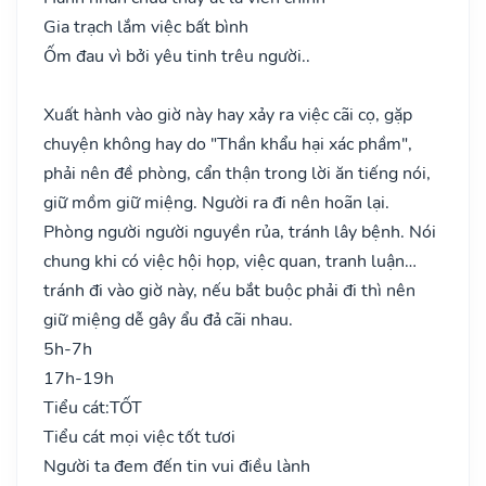
Gia trạch lắm việc bất bình
Ốm đau vì bởi yêu tinh trêu người..
Xuất hành vào giờ này hay xảy ra việc cãi cọ, gặp
chuyện không hay do "Thần khẩu hại xác phầm",
phải nên đề phòng, cẩn thận trong lời ăn tiếng nói,
giữ mồm giữ miệng. Người ra đi nên hoãn lại.
Phòng người người nguyền rủa, tránh lây bệnh. Nói
chung khi có việc hội họp, việc quan, tranh luận…
tránh đi vào giờ này, nếu bắt buộc phải đi thì nên
giữ miệng dễ gây ẩu đả cãi nhau.
5h-7h
17h-19h
Tiểu cát:
TỐT
Tiểu cát mọi việc tốt tươi
Người ta đem đến tin vui điều lành