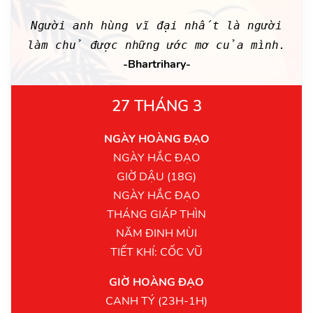
Người anh hùng vĩ đại nhất là người
làm chủ được những ước mơ của mình.
-Bhartrihary-
27 THÁNG 3
NGÀY HOÀNG ĐẠO
NGÀY HẮC ĐẠO
GIỜ DẬU (18G)
NGÀY HẮC ĐẠO
THÁNG GIÁP THÌN
NĂM ĐINH MÙI
TIẾT KHÍ: CỐC VŨ
GIỜ HOÀNG ĐẠO
CANH TÝ (23H-1H)