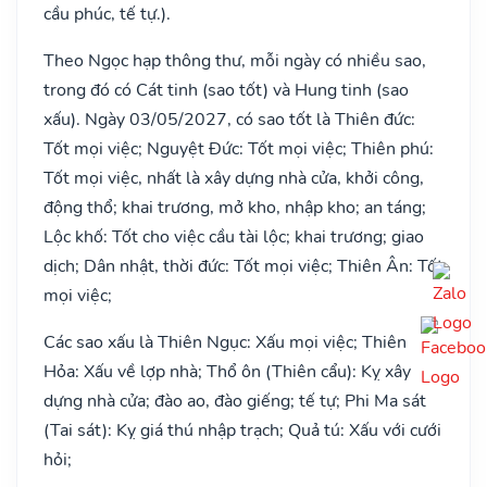
cầu phúc, tế tự.).
Theo Ngọc hạp thông thư, mỗi ngày có nhiều sao,
trong đó có Cát tinh (sao tốt) và Hung tinh (sao
xấu). Ngày 03/05/2027, có sao tốt là Thiên đức:
Tốt mọi việc; Nguyệt Đức: Tốt mọi việc; Thiên phú:
Tốt mọi việc, nhất là xây dựng nhà cửa, khởi công,
động thổ; khai trương, mở kho, nhập kho; an táng;
Lộc khố: Tốt cho việc cầu tài lộc; khai trương; giao
dịch; Dân nhật, thời đức: Tốt mọi việc; Thiên Ân: Tốt
mọi việc;
Các sao xấu là Thiên Ngục: Xấu mọi việc; Thiên
Hỏa: Xấu về lợp nhà; Thổ ôn (Thiên cẩu): Kỵ xây
dựng nhà cửa; đào ao, đào giếng; tế tự; Phi Ma sát
(Tai sát): Kỵ giá thú nhập trạch; Quả tú: Xấu với cưới
hỏi;