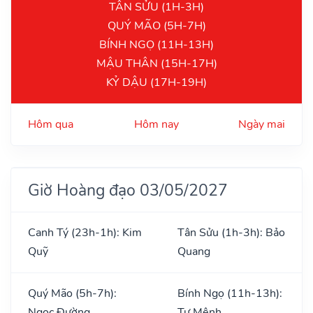
TÂN SỬU (1H-3H)
QUÝ MÃO (5H-7H)
BÍNH NGỌ (11H-13H)
MẬU THÂN (15H-17H)
KỶ DẬU (17H-19H)
Hôm qua
Hôm nay
Ngày mai
Giờ Hoàng đạo 03/05/2027
Canh Tý (23h-1h): Kim
Tân Sửu (1h-3h): Bảo
Quỹ
Quang
Quý Mão (5h-7h):
Bính Ngọ (11h-13h):
Ngọc Đường
Tư Mệnh