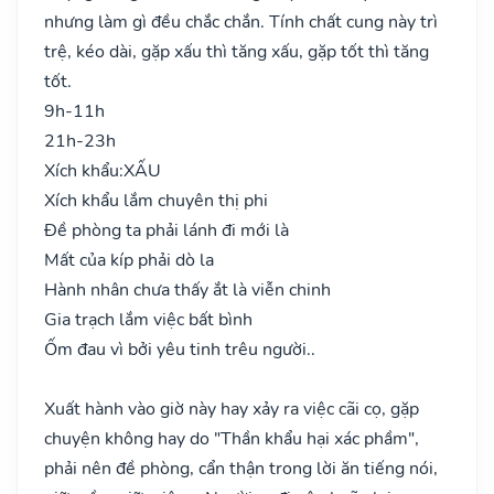
nhưng làm gì đều chắc chắn. Tính chất cung này trì
trệ, kéo dài, gặp xấu thì tăng xấu, gặp tốt thì tăng
tốt.
9h-11h
21h-23h
Xích khẩu:
XẤU
Xích khẩu lắm chuyên thị phi
Đề phòng ta phải lánh đi mới là
Mất của kíp phải dò la
Hành nhân chưa thấy ắt là viễn chinh
Gia trạch lắm việc bất bình
Ốm đau vì bởi yêu tinh trêu người..
Xuất hành vào giờ này hay xảy ra việc cãi cọ, gặp
chuyện không hay do "Thần khẩu hại xác phầm",
phải nên đề phòng, cẩn thận trong lời ăn tiếng nói,