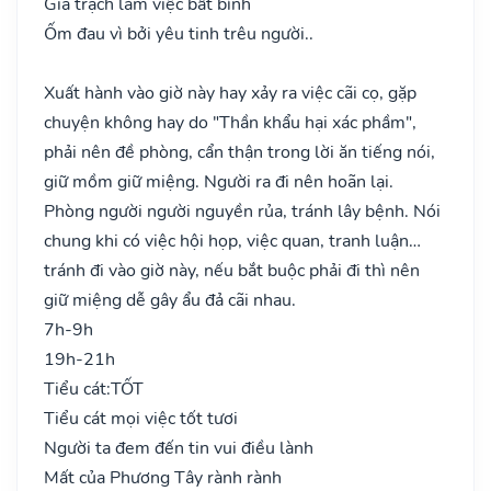
Gia trạch lắm việc bất bình
Ốm đau vì bởi yêu tinh trêu người..
Xuất hành vào giờ này hay xảy ra việc cãi cọ, gặp
chuyện không hay do "Thần khẩu hại xác phầm",
phải nên đề phòng, cẩn thận trong lời ăn tiếng nói,
giữ mồm giữ miệng. Người ra đi nên hoãn lại.
Phòng người người nguyền rủa, tránh lây bệnh. Nói
chung khi có việc hội họp, việc quan, tranh luận…
tránh đi vào giờ này, nếu bắt buộc phải đi thì nên
giữ miệng dễ gây ẩu đả cãi nhau.
7h-9h
19h-21h
Tiểu cát:
TỐT
Tiểu cát mọi việc tốt tươi
Người ta đem đến tin vui điều lành
Mất của Phương Tây rành rành