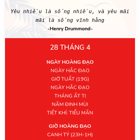
Yêu nhiều là sống nhiều, và yêu mãi
mãi là sống vĩnh hằng
-Henry Drummond-
28 THÁNG 4
NGÀY HOÀNG ĐẠO
NGÀY HẮC ĐẠO
GIỜ TUẤT (19G)
NGÀY HẮC ĐẠO
THÁNG ẤT TỊ
NĂM ĐINH MÙI
TIẾT KHÍ: TIỂU MÃN
GIỜ HOÀNG ĐẠO
CANH TÝ (23H-1H)