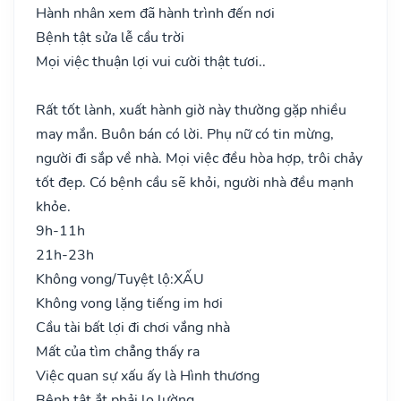
Hành nhân xem đã hành trình đến nơi
Bệnh tật sửa lễ cầu trời
Mọi việc thuận lợi vui cười thật tươi..
Rất tốt lành, xuất hành giờ này thường gặp nhiều
may mắn. Buôn bán có lời. Phụ nữ có tin mừng,
người đi sắp về nhà. Mọi việc đều hòa hợp, trôi chảy
tốt đẹp. Có bệnh cầu sẽ khỏi, người nhà đều mạnh
khỏe.
9h-11h
21h-23h
Không vong/Tuyệt lộ:
XẤU
Không vong lặng tiếng im hơi
Cầu tài bất lợi đi chơi vắng nhà
Mất của tìm chẳng thấy ra
Việc quan sự xấu ấy là Hình thương
Bệnh tật ắt phải lo lường