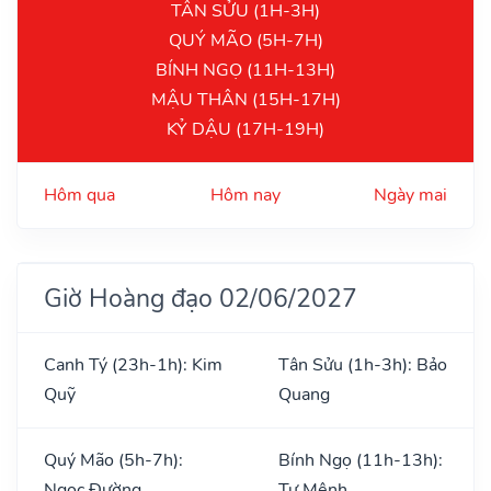
TÂN SỬU (1H-3H)
QUÝ MÃO (5H-7H)
BÍNH NGỌ (11H-13H)
MẬU THÂN (15H-17H)
KỶ DẬU (17H-19H)
Hôm qua
Hôm nay
Ngày mai
Giờ Hoàng đạo 02/06/2027
Canh Tý (23h-1h): Kim
Tân Sửu (1h-3h): Bảo
Quỹ
Quang
Quý Mão (5h-7h):
Bính Ngọ (11h-13h):
Ngọc Đường
Tư Mệnh