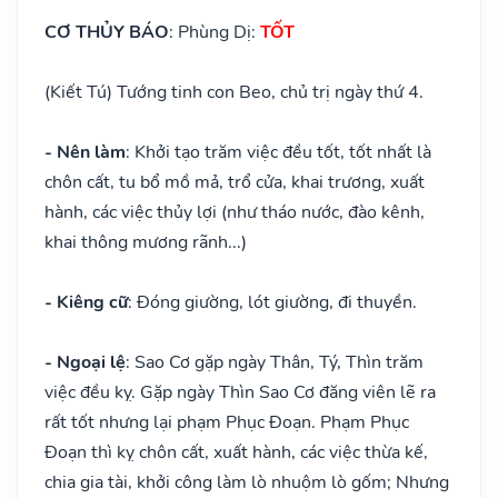
CƠ THỦY BÁO
: Phùng Dị:
TỐT
(Kiết Tú) Tướng tinh con Beo, chủ trị ngày thứ 4.
- Nên làm
: Khởi tạo trăm việc đều tốt, tốt nhất là
chôn cất, tu bổ mồ mả, trổ cửa, khai trương, xuất
hành, các việc thủy lợi (như tháo nước, đào kênh,
khai thông mương rãnh...)
- Kiêng cữ
: Đóng giường, lót giường, đi thuyền.
- Ngoại lệ
: Sao Cơ gặp ngày Thân, Tý, Thìn trăm
việc đều kỵ. Gặp ngày Thìn Sao Cơ đăng viên lẽ ra
rất tốt nhưng lại phạm Phục Đoạn. Phạm Phục
Đoạn thì kỵ chôn cất, xuất hành, các việc thừa kế,
chia gia tài, khởi công làm lò nhuộm lò gốm; Nhưng