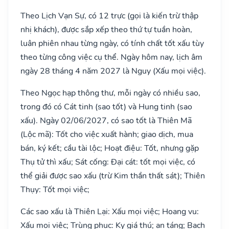
Theo Lịch Vạn Sự, có 12 trực (gọi là kiến trừ thập
nhị khách), được sắp xếp theo thứ tự tuần hoàn,
luân phiên nhau từng ngày, có tính chất tốt xấu tùy
theo từng công việc cụ thể. Ngày hôm nay, lịch âm
ngày 28 tháng 4 năm 2027 là Nguy (Xấu mọi việc).
Theo Ngọc hạp thông thư, mỗi ngày có nhiều sao,
trong đó có Cát tinh (sao tốt) và Hung tinh (sao
xấu). Ngày 02/06/2027, có sao tốt là Thiên Mã
(Lộc mã): Tốt cho việc xuất hành; giao dịch, mua
bán, ký kết; cầu tài lộc; Hoạt điệu: Tốt, nhưng gặp
Thụ tử thì xấu; Sát cống: Đại cát: tốt mọi việc, có
thể giải được sao xấu (trừ Kim thần thất sát); Thiên
Thụy: Tốt mọi việc;
Các sao xấu là Thiên Lại: Xấu mọi việc; Hoang vu:
Xấu mọi việc; Trùng phục: Kỵ giá thú; an táng; Bạch