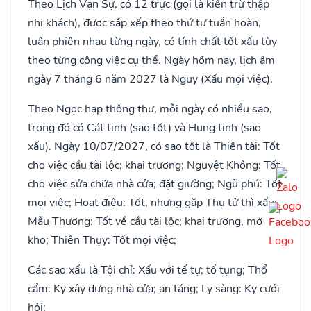
Theo Lịch Vạn Sự, có 12 trực (gọi là kiến trừ thập
nhị khách), được sắp xếp theo thứ tự tuần hoàn,
luân phiên nhau từng ngày, có tính chất tốt xấu tùy
theo từng công việc cụ thể. Ngày hôm nay, lịch âm
ngày 7 tháng 6 năm 2027 là Nguy (Xấu mọi việc).
Theo Ngọc hạp thông thư, mỗi ngày có nhiều sao,
trong đó có Cát tinh (sao tốt) và Hung tinh (sao
xấu). Ngày 10/07/2027, có sao tốt là Thiên tài: Tốt
cho việc cầu tài lộc; khai trương; Nguyệt Không: Tốt
cho việc sửa chữa nhà cửa; đặt giường; Ngũ phú: Tốt
mọi việc; Hoạt điệu: Tốt, nhưng gặp Thụ tử thì xấu;
Mẫu Thương: Tốt về cầu tài lộc; khai trương, mở
kho; Thiên Thụy: Tốt mọi việc;
Các sao xấu là Tội chỉ: Xấu với tế tự; tố tụng; Thổ
cẩm: Kỵ xây dựng nhà cửa; an táng; Ly sàng: Kỵ cưới
hỏi;