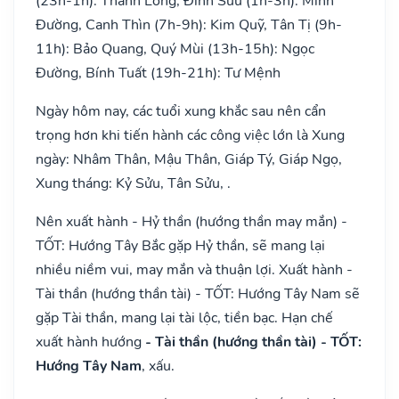
(23h-1h): Thanh Long, Đinh Sửu (1h-3h): Minh
Đường, Canh Thìn (7h-9h): Kim Quỹ, Tân Tị (9h-
11h): Bảo Quang, Quý Mùi (13h-15h): Ngọc
Đường, Bính Tuất (19h-21h): Tư Mệnh
Ngày hôm nay, các tuổi xung khắc sau nên cẩn
trọng hơn khi tiến hành các công việc lớn là Xung
ngày: Nhâm Thân, Mậu Thân, Giáp Tý, Giáp Ngọ,
Xung tháng: Kỷ Sửu, Tân Sửu, .
Nên xuất hành - Hỷ thần (hướng thần may mắn) -
TỐT: Hướng Tây Bắc gặp Hỷ thần, sẽ mang lại
nhiều niềm vui, may mắn và thuận lợi. Xuất hành -
Tài thần (hướng thần tài) - TỐT: Hướng Tây Nam sẽ
gặp Tài thần, mang lại tài lộc, tiền bạc. Hạn chế
xuất hành hướng
- Tài thần (hướng thần tài) - TỐT:
Hướng Tây Nam
, xấu.