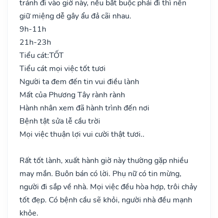
tránh đi vào giờ này, nếu bắt buộc phải đi thì nên
giữ miệng dễ gây ẩu đả cãi nhau.
9h-11h
21h-23h
Tiểu cát:
TỐT
Tiểu cát mọi việc tốt tươi
Người ta đem đến tin vui điều lành
Mất của Phương Tây rành rành
Hành nhân xem đã hành trình đến nơi
Bệnh tật sửa lễ cầu trời
Mọi việc thuận lợi vui cười thật tươi..
Rất tốt lành, xuất hành giờ này thường gặp nhiều
may mắn. Buôn bán có lời. Phụ nữ có tin mừng,
người đi sắp về nhà. Mọi việc đều hòa hợp, trôi chảy
tốt đẹp. Có bệnh cầu sẽ khỏi, người nhà đều mạnh
khỏe.