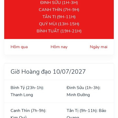
ĐINH SỬU (1H-3H)
CANH THÌN (7H-9H)
TÂN TỊ (9H-11H)
QUÝ MÙI (13H-15H)
BÍNH TUẤT (19H-21H)
Hôm qua
Hôm nay
Ngày mai
Giờ Hoàng đạo 10/07/2027
Bính Tý (23h-1h):
Đinh Sửu (1h-3h):
Thanh Long
Minh Đường
Canh Thìn (7h-9h):
Tân Tị (9h-11h): Bảo
Kim Quỹ
Quang