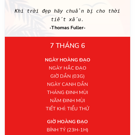
Khi trời đẹp hãy chuẩn bị cho thời
tiết xấu.
-Thomas Fuller-
7 THÁNG 6
NGÀY HOÀNG ĐẠO
NGÀY HẮC ĐẠO
GIỜ DẦN (03G)
NGÀY CANH DẦN
THÁNG ĐINH MÙI
NĂM ĐINH MÙI
TIẾT KHÍ: TIỂU THỬ
GIỜ HOÀNG ĐẠO
BÍNH TÝ (23H-1H)