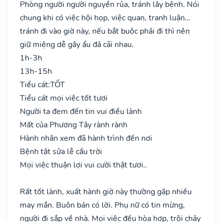
Phòng người người nguyền rủa, tránh lây bệnh. Nói
chung khi có việc hội họp, việc quan, tranh luận…
tránh đi vào giờ này, nếu bắt buộc phải đi thì nên
giữ miệng dễ gây ẩu đả cãi nhau.
1h-3h
13h-15h
Tiểu cát:
TỐT
Tiểu cát mọi việc tốt tươi
Người ta đem đến tin vui điều lành
Mất của Phương Tây rành rành
Hành nhân xem đã hành trình đến nơi
Bệnh tật sửa lễ cầu trời
Mọi việc thuận lợi vui cười thật tươi..
Rất tốt lành, xuất hành giờ này thường gặp nhiều
may mắn. Buôn bán có lời. Phụ nữ có tin mừng,
người đi sắp về nhà. Mọi việc đều hòa hợp, trôi chảy