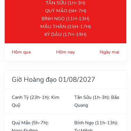
TÂN SỬU (1H-3H)
QUÝ MÃO (5H-7H)
BÍNH NGỌ (11H-13H)
MẬU THÂN (15H-17H)
KỶ DẬU (17H-19H)
Hôm qua
Hôm nay
Ngày mai
Giờ Hoàng đạo 01/08/2027
Canh Tý (23h-1h): Kim
Tân Sửu (1h-3h): Bảo
Quỹ
Quang
Quý Mão (5h-7h):
Bính Ngọ (11h-13h):
Ngọc Đường
Tư Mệnh