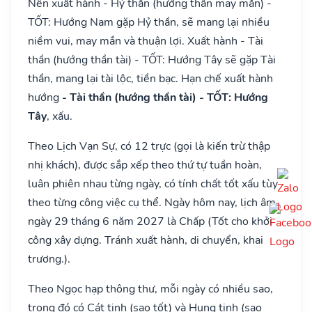
Nên xuất hành - Hỷ thần (hướng thần may mắn) -
TỐT: Hướng Nam gặp Hỷ thần, sẽ mang lại nhiều
niềm vui, may mắn và thuận lợi. Xuất hành - Tài
thần (hướng thần tài) - TỐT: Hướng Tây sẽ gặp Tài
thần, mang lại tài lộc, tiền bạc. Hạn chế xuất hành
hướng
- Tài thần (hướng thần tài) - TỐT: Hướng
Tây
, xấu.
Theo Lịch Vạn Sự, có 12 trực (gọi là kiến trừ thập
nhị khách), được sắp xếp theo thứ tự tuần hoàn,
luân phiên nhau từng ngày, có tính chất tốt xấu tùy
theo từng công việc cụ thể. Ngày hôm nay, lịch âm
ngày 29 tháng 6 năm 2027 là Chấp (Tốt cho khởi
công xây dựng. Tránh xuất hành, di chuyển, khai
trương.).
Theo Ngọc hạp thông thư, mỗi ngày có nhiều sao,
trong đó có Cát tinh (sao tốt) và Hung tinh (sao