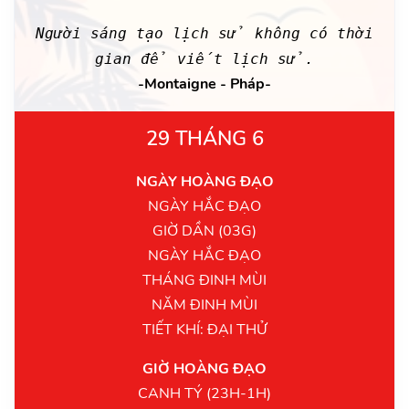
Người sáng tạo lịch sử không có thời
gian để viết lịch sử.
-Montaigne - Pháp-
29 THÁNG 6
NGÀY HOÀNG ĐẠO
NGÀY HẮC ĐẠO
GIỜ DẦN (03G)
NGÀY HẮC ĐẠO
THÁNG ĐINH MÙI
NĂM ĐINH MÙI
TIẾT KHÍ: ĐẠI THỬ
GIỜ HOÀNG ĐẠO
CANH TÝ (23H-1H)