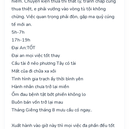
hiểm. Chuyện kiện thưa thì thất lý, tranh chấp cũng
thua thiệt, e phải vướng vào vòng tù tội không
chừng. Việc quan trọng phải đòn, gặp ma quỷ cúng
tế mới an.
5h-7h
17h-19h
Đại An:
TỐT
Đại an mọi việc tốt thay
Cầu tài ở nẻo phương Tây có tài
Mất của đi chửa xa xôi
Tình hình gia trạch ấy thời bình yên
Hành nhân chưa trở lại miền
Ốm đau bệnh tật bớt phiền không lo
Buôn bán vốn trở lại mau
Tháng Giêng tháng 8 mưu cầu có ngay..
Xuất hành vào giờ này thì mọi việc đa phần đều tốt