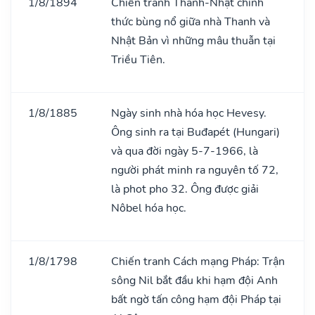
1/8/1894
Chiến tranh Thanh-Nhật chính
thức bùng nổ giữa nhà Thanh và
Nhật Bản vì những mâu thuẫn tại
Triều Tiên.
1/8/1885
Ngày sinh nhà hóa học Hevesy.
Ông sinh ra tại Buđapét (Hungari)
và qua đời ngày 5-7-1966, là
người phát minh ra nguyên tố 72,
là phot pho 32. Ông được giải
Nôbel hóa học.
1/8/1798
Chiến tranh Cách mạng Pháp: Trận
sông Nil bắt đầu khi hạm đội Anh
bất ngờ tấn công hạm đội Pháp tại