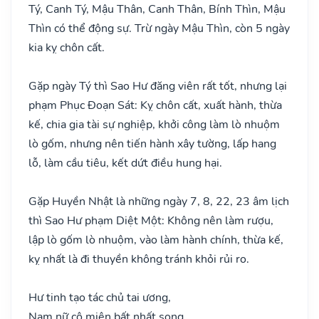
Tý, Canh Tý, Mậu Thân, Canh Thân, Bính Thìn, Mậu
Thìn có thể động sự. Trừ ngày Mậu Thìn, còn 5 ngày
kia kỵ chôn cất.
Gặp ngày Tý thì Sao Hư đăng viên rất tốt, nhưng lại
phạm Phục Đoạn Sát: Kỵ chôn cất, xuất hành, thừa
kế, chia gia tài sự nghiệp, khởi công làm lò nhuộm
lò gốm, nhưng nên tiến hành xây tường, lấp hang
lỗ, làm cầu tiêu, kết dứt điều hung hại.
Gặp Huyền Nhật là những ngày 7, 8, 22, 23 âm lịch
thì Sao Hư phạm Diệt Một: Không nên làm rượu,
lập lò gốm lò nhuộm, vào làm hành chính, thừa kế,
kỵ nhất là đi thuyền không tránh khỏi rủi ro.
Hư tinh tạo tác chủ tai ương,
Nam nữ cô miên bất nhất song,