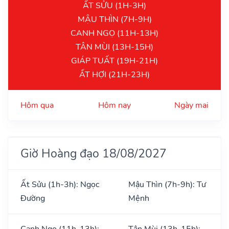
ẤT SỬU (1H-3H)
MẬU THÌN (7H-9H)
CANH NGỌ (11H-13H)
TÂN MÙI (13H-15H)
GIÁP TUẤT (19H-21H)
ẤT HỢI (21H-23H)
Hôm qua
Hôm nay
Ngày mai
Giờ Hoàng đạo 18/08/2027
Ất Sửu (1h-3h): Ngọc
Mậu Thìn (7h-9h): Tư
Đường
Mệnh
Canh Ngọ (11h-13h):
Tân Mùi (13h-15h):