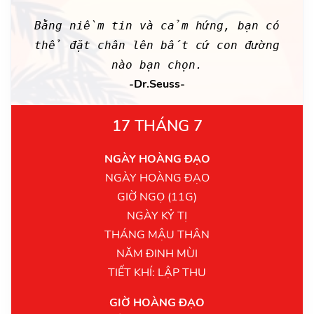
Bằng niềm tin và cảm hứng, bạn có
thể đặt chân lên bất cứ con đường
nào bạn chọn.
-Dr.Seuss-
17 THÁNG 7
NGÀY HOÀNG ĐẠO
NGÀY HOÀNG ĐẠO
GIỜ NGỌ (11G)
NGÀY KỶ TỊ
THÁNG MẬU THÂN
NĂM ĐINH MÙI
TIẾT KHÍ: LẬP THU
GIỜ HOÀNG ĐẠO