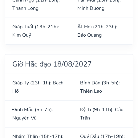
Thanh Long
Minh Đường
Giáp Tuất (19h-21h):
Ất Hợi (21h-23h):
Kim Quỹ
Bảo Quang
Giờ Hắc đạo 18/08/2027
Giáp Tý (23h-1h): Bạch
Bính Dần (3h-5h):
Hổ
Thiên Lao
Đinh Mão (5h-7h):
Kỷ Tị (9h-11h): Câu
Nguyên Vũ
Trận
Nhâm Thân (15h-17h):
Quý Dậu (17h-19h):