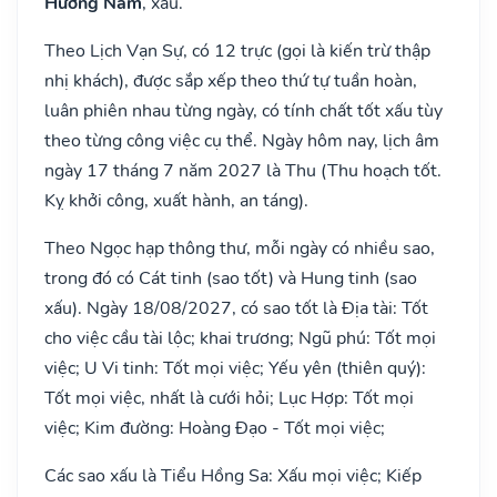
Hướng Nam
, xấu.
Theo Lịch Vạn Sự, có 12 trực (gọi là kiến trừ thập
nhị khách), được sắp xếp theo thứ tự tuần hoàn,
luân phiên nhau từng ngày, có tính chất tốt xấu tùy
theo từng công việc cụ thể. Ngày hôm nay, lịch âm
ngày 17 tháng 7 năm 2027 là Thu (Thu hoạch tốt.
Kỵ khởi công, xuất hành, an táng).
Theo Ngọc hạp thông thư, mỗi ngày có nhiều sao,
trong đó có Cát tinh (sao tốt) và Hung tinh (sao
xấu). Ngày 18/08/2027, có sao tốt là Địa tài: Tốt
cho việc cầu tài lộc; khai trương; Ngũ phú: Tốt mọi
việc; U Vi tinh: Tốt mọi việc; Yếu yên (thiên quý):
Tốt mọi việc, nhất là cưới hỏi; Lục Hợp: Tốt mọi
việc; Kim đường: Hoàng Đạo - Tốt mọi việc;
Các sao xấu là Tiểu Hồng Sa: Xấu mọi việc; Kiếp