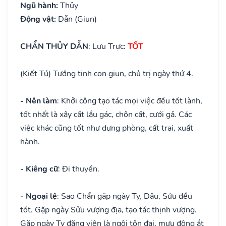
Ngũ hành:
Thủy
Động vật:
Dẫn (Giun)
CHẨN THỦY DẪN
: Lưu Trực:
TỐT
(Kiết Tú) Tướng tinh con giun, chủ trị ngày thứ 4.
- Nên làm
: Khởi công tạo tác mọi việc đều tốt lành,
tốt nhất là xây cất lầu gác, chôn cất, cưới gả. Các
việc khác cũng tốt như dựng phòng, cất trại, xuất
hành.
- Kiêng cữ
: Đi thuyền.
- Ngoại lệ
: Sao Chẩn gặp ngày Tỵ, Dậu, Sửu đều
tốt. Gặp ngày Sửu vượng địa, tạo tác thịnh vượng.
Gặp ngày Tỵ đăng viên là ngôi tôn đại, mưu động ắt