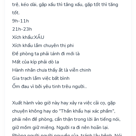
trệ, kéo dài, gặp xấu thì tăng xấu, gặp tốt thì tăng
tốt.
9h-11h
21h-23h
Xích khẩu:
XẤU
Xích khẩu lắm chuyên thị phi
Đề phòng ta phải lánh đi mới là
Mất của kíp phải dò la
Hành nhân chưa thấy ắt là viễn chinh
Gia trạch lắm việc bất bình
Ốm đau vì bởi yêu tinh trêu người..
Xuất hành vào giờ này hay xảy ra việc cãi cọ, gặp
chuyện không hay do "Thần khẩu hại xác phầm",
phải nên đề phòng, cẩn thận trong lời ăn tiếng nói,
giữ mồm giữ miệng. Người ra đi nên hoãn lại.
Phòng người người nguyền rủa, tránh lây bệnh. Nói