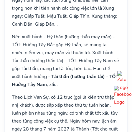
Ngày hôm nay, các tuổi xung khắc sau nên cẩn
trọng hơn khi tiến hành các công việc lớn là Xung
ngày: Giáp Tuất, Mậu Tuất, Giáp Thìn, Xung tháng:
Canh Dần, Giáp Dần, .
Nên xuất hành - Hỷ thần (hướng thần may mắn) -
TỐT: Hướng Tây Bắc gặp Hỷ thần, sẽ mang lại
nhiều niềm vui, may mắn và thuận lợi. Xuất hành -
Tài thần (hướng thần tài) - TỐT: Hướng Tây Nam sẽ
gặp Tài thần, mang lại tài lộc, tiền bạc. Hạn chế
xuất hành hướng
- Tài thần (hướng thần tài) - TỐT:
Hướng Tây Nam
, xấu.
Theo Lịch Vạn Sự, có 12 trực (gọi là kiến trừ thập
nhị khách), được sắp xếp theo thứ tự tuần hoàn,
luân phiên nhau từng ngày, có tính chất tốt xấu tùy
theo từng công việc cụ thể. Ngày hôm nay, lịch âm
ngày 28 tháng 7 năm 2027 là Thành (Tốt cho xuất