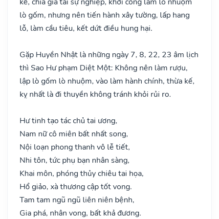
kế, chia gia tài sự nghiệp, khởi công làm lò nhuộm
lò gốm, nhưng nên tiến hành xây tường, lấp hang
lỗ, làm cầu tiêu, kết dứt điều hung hại.
Gặp Huyền Nhật là những ngày 7, 8, 22, 23 âm lịch
thì Sao Hư phạm Diệt Một: Không nên làm rượu,
lập lò gốm lò nhuộm, vào làm hành chính, thừa kế,
kỵ nhất là đi thuyền không tránh khỏi rủi ro.
Hư tinh tạo tác chủ tai ương,
Nam nữ cô miên bất nhất song,
Nội loạn phong thanh vô lễ tiết,
Nhi tôn, tức phụ bạn nhân sàng,
Khai môn, phóng thủy chiêu tai họa,
Hổ giảo, xà thương cập tốt vong.
Tam tam ngũ ngũ liên niên bệnh,
Gia phá, nhân vong, bất khả đương.