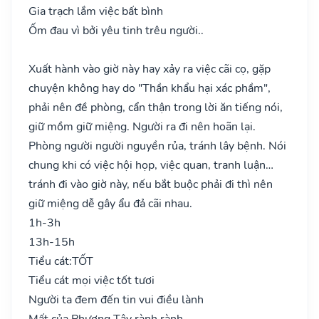
Gia trạch lắm việc bất bình
Ốm đau vì bởi yêu tinh trêu người..
Xuất hành vào giờ này hay xảy ra việc cãi cọ, gặp
chuyện không hay do "Thần khẩu hại xác phầm",
phải nên đề phòng, cẩn thận trong lời ăn tiếng nói,
giữ mồm giữ miệng. Người ra đi nên hoãn lại.
Phòng người người nguyền rủa, tránh lây bệnh. Nói
chung khi có việc hội họp, việc quan, tranh luận…
tránh đi vào giờ này, nếu bắt buộc phải đi thì nên
giữ miệng dễ gây ẩu đả cãi nhau.
1h-3h
13h-15h
Tiểu cát:
TỐT
Tiểu cát mọi việc tốt tươi
Người ta đem đến tin vui điều lành
Mất của Phương Tây rành rành