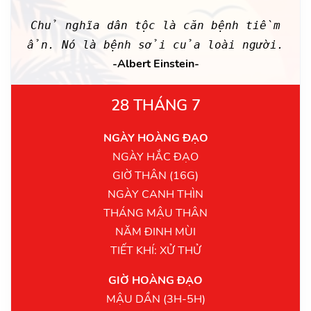
Chủ nghĩa dân tộc là căn bệnh tiềm
ẩn. Nó là bệnh sởi của loài người.
-Albert Einstein-
28 THÁNG 7
NGÀY HOÀNG ĐẠO
NGÀY HẮC ĐẠO
GIỜ THÂN (16G)
NGÀY CANH THÌN
THÁNG MẬU THÂN
NĂM ĐINH MÙI
TIẾT KHÍ: XỬ THỬ
GIỜ HOÀNG ĐẠO
MẬU DẦN (3H-5H)