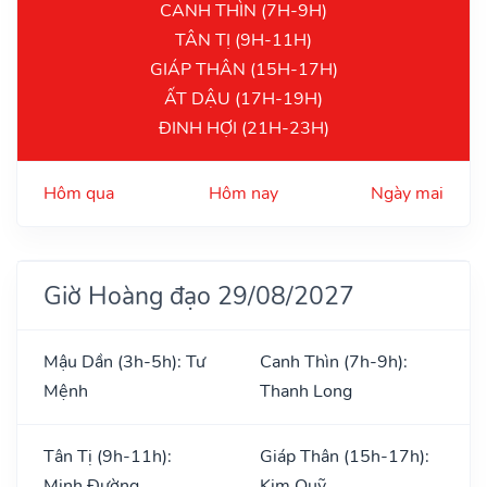
CANH THÌN (7H-9H)
TÂN TỊ (9H-11H)
GIÁP THÂN (15H-17H)
ẤT DẬU (17H-19H)
ĐINH HỢI (21H-23H)
Hôm qua
Hôm nay
Ngày mai
Giờ Hoàng đạo 29/08/2027
Mậu Dần (3h-5h): Tư
Canh Thìn (7h-9h):
Mệnh
Thanh Long
Tân Tị (9h-11h):
Giáp Thân (15h-17h):
Minh Đường
Kim Quỹ