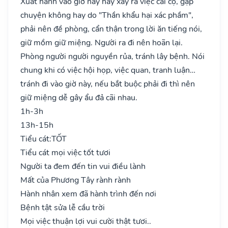
Xuất hành vào giờ này hay xảy ra việc cãi cọ, gặp
chuyện không hay do "Thần khẩu hại xác phầm",
phải nên đề phòng, cẩn thận trong lời ăn tiếng nói,
giữ mồm giữ miệng. Người ra đi nên hoãn lại.
Phòng người người nguyền rủa, tránh lây bệnh. Nói
chung khi có việc hội họp, việc quan, tranh luận…
tránh đi vào giờ này, nếu bắt buộc phải đi thì nên
giữ miệng dễ gây ẩu đả cãi nhau.
1h-3h
13h-15h
Tiểu cát:
TỐT
Tiểu cát mọi việc tốt tươi
Người ta đem đến tin vui điều lành
Mất của Phương Tây rành rành
Hành nhân xem đã hành trình đến nơi
Bệnh tật sửa lễ cầu trời
Mọi việc thuận lợi vui cười thật tươi..