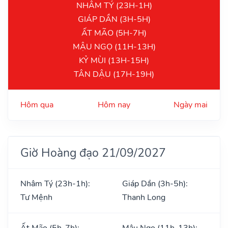
NHÂM TÝ (23H-1H)
GIÁP DẦN (3H-5H)
ẤT MÃO (5H-7H)
MẬU NGỌ (11H-13H)
KỶ MÙI (13H-15H)
TÂN DẬU (17H-19H)
Hôm qua
Hôm nay
Ngày mai
Giờ Hoàng đạo 21/09/2027
Nhâm Tý (23h-1h):
Giáp Dần (3h-5h):
Tư Mệnh
Thanh Long
Ất Mão (5h-7h):
Mậu Ngọ (11h-13h):