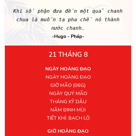
Khi số phận đưa đến một quả chanh
chua là muốn ta pha chế nó thành
nước chanh.
-Hugo - Pháp-
21 THÁNG 8
NGÀY HOÀNG ĐẠO
NGÀY HOÀNG ĐẠO
GIỜ MÃO (06G)
NGÀY QUÝ MÃO
THÁNG KỶ DẬU
NĂM ĐINH MÙI
TIẾT KHÍ: BẠCH LỘ
GIỜ HOÀNG ĐẠO