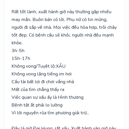
Rất tốt lành, xuất hành giờ này thường gặp nhiều
may mắn. Buôn bán có lời. Phụ nữ có tin mừng,
người đi sắp về nhà. Mọi việc đều hòa hợp, trôi chảy
tốt đẹp. Có bệnh cầu sẽ khỏi, người nhà đều mạnh
khỏe.
3h-5h
15h-17h
Không vong/Tuyệt lộ:
XẤU
Không vong lặng tiếng im hơi
Cầu tài bất lợi đi chơi vắng nhà
Mất của tìm chẳng thấy ra
Việc quan sự xấu ấy là Hình thương
Bệnh tật ắt phải lo lường
Vì lời nguyền rủa tìm phương giải trừ..
Đây là giờ Đại Hung, rất xấu. Xuất hành vào giờ này