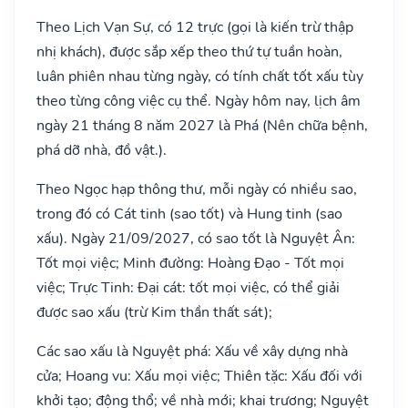
Theo Lịch Vạn Sự, có 12 trực (gọi là kiến trừ thập
nhị khách), được sắp xếp theo thứ tự tuần hoàn,
luân phiên nhau từng ngày, có tính chất tốt xấu tùy
theo từng công việc cụ thể. Ngày hôm nay, lịch âm
ngày 21 tháng 8 năm 2027 là Phá (Nên chữa bệnh,
phá dỡ nhà, đồ vật.).
Theo Ngọc hạp thông thư, mỗi ngày có nhiều sao,
trong đó có Cát tinh (sao tốt) và Hung tinh (sao
xấu). Ngày 21/09/2027, có sao tốt là Nguyệt Ân:
Tốt mọi việc; Minh đường: Hoàng Đạo - Tốt mọi
việc; Trực Tinh: Đại cát: tốt mọi việc, có thể giải
được sao xấu (trừ Kim thần thất sát);
Các sao xấu là Nguyệt phá: Xấu về xây dựng nhà
cửa; Hoang vu: Xấu mọi việc; Thiên tặc: Xấu đối với
khởi tạo; động thổ; về nhà mới; khai trương; Nguyệt