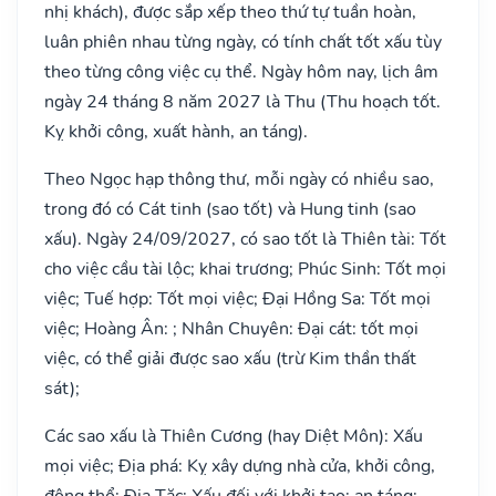
nhị khách), được sắp xếp theo thứ tự tuần hoàn,
luân phiên nhau từng ngày, có tính chất tốt xấu tùy
theo từng công việc cụ thể. Ngày hôm nay, lịch âm
ngày 24 tháng 8 năm 2027 là Thu (Thu hoạch tốt.
Kỵ khởi công, xuất hành, an táng).
Theo Ngọc hạp thông thư, mỗi ngày có nhiều sao,
trong đó có Cát tinh (sao tốt) và Hung tinh (sao
xấu). Ngày 24/09/2027, có sao tốt là Thiên tài: Tốt
cho việc cầu tài lộc; khai trương; Phúc Sinh: Tốt mọi
việc; Tuế hợp: Tốt mọi việc; Đại Hồng Sa: Tốt mọi
việc; Hoàng Ân: ; Nhân Chuyên: Đại cát: tốt mọi
việc, có thể giải được sao xấu (trừ Kim thần thất
sát);
Các sao xấu là Thiên Cương (hay Diệt Môn): Xấu
mọi việc; Địa phá: Kỵ xây dựng nhà cửa, khởi công,
động thổ; Địa Tặc: Xấu đối với khởi tạo; an táng;