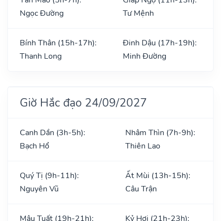
Ngọc Đường
Tư Mệnh
Bính Thân (15h-17h):
Đinh Dậu (17h-19h):
Thanh Long
Minh Đường
Giờ Hắc đạo 24/09/2027
Canh Dần (3h-5h):
Nhâm Thìn (7h-9h):
Bạch Hổ
Thiên Lao
Quý Tị (9h-11h):
Ất Mùi (13h-15h):
Nguyên Vũ
Câu Trận
Mậu Tuất (19h-21h):
Kỷ Hợi (21h-23h):