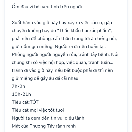
Ốm đau vì bởi yêu tinh trêu người..
Xuất hành vào giờ này hay xảy ra việc cãi cọ, gặp
chuyện không hay do "Thần khẩu hại xác phầm",
phải nên đề phòng, cẩn thận trong lời ăn tiếng nói,
giữ mồm giữ miệng. Người ra đi nên hoãn lại.
Phòng người người nguyền rủa, tránh lây bệnh. Nói
chung khi có việc hội họp, việc quan, tranh luận…
tránh đi vào giờ này, nếu bắt buộc phải đi thì nên
giữ miệng dễ gây ẩu đả cãi nhau.
7h-9h
19h-21h
Tiểu cát:
TỐT
Tiểu cát mọi việc tốt tươi
Người ta đem đến tin vui điều lành
Mất của Phương Tây rành rành