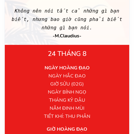
Không nên nói tất cả những gì bạn
biết, nhưng bao giờ cũng phải biết
những gì bạn nói.
-M.Claudius-
24 THÁNG 8
NGÀY HOÀNG ĐẠO
NGÀY HẮC ĐẠO
GIỜ SỬU (02G)
NGÀY BÍNH NGỌ
THÁNG KỶ DẬU
NĂM ĐINH MÙI
TIẾT KHÍ: THU PHÂN
GIỜ HOÀNG ĐẠO