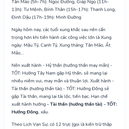
Tân Mão (5h-7h): Ngọc Đường, Giáp Ngọ (11h-
13h): Tư Mệnh, Bính Thân (15h-17h): Thanh Long,
Đinh Dậu (17h-19h): Minh Đường
Ngày hôm nay, các tuổi xung khắc sau nên cẩn
trọng hơn khi tiến hành các công việc lớn là Xung
ngày: Mậu Tý, Canh Tý, Xung tháng: Tân Mão, Ất
Mão, .
Nên xuất hành - Hỷ thần (hướng thần may mắn) -
TỐT: Hướng Tây Nam gặp Hỷ thần, sẽ mang lại
nhiều niềm vui, may mắn và thuận lợi. Xuất hành -
Tài thần (hướng thần tài) - TỐT: Hướng Đông sẽ
gặp Tài thần, mang lại tài lộc, tiền bạc. Hạn chế
xuất hành hướng
- Tài thần (hướng thần tài) - TỐT:
Hướng Đông
, xấu.
Theo Lịch Vạn Sự, có 12 trực (gọi là kiến trừ thập