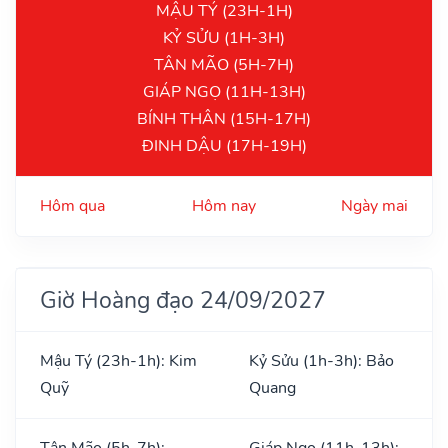
MẬU TÝ (23H-1H)
KỶ SỬU (1H-3H)
TÂN MÃO (5H-7H)
GIÁP NGỌ (11H-13H)
BÍNH THÂN (15H-17H)
ĐINH DẬU (17H-19H)
Hôm qua
Hôm nay
Ngày mai
Giờ Hoàng đạo 24/09/2027
Mậu Tý (23h-1h): Kim
Kỷ Sửu (1h-3h): Bảo
Quỹ
Quang
Tân Mão (5h-7h):
Giáp Ngọ (11h-13h):