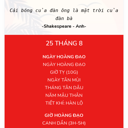
Cái bóng của đàn ông là mặt trời của
đàn bà
-Shakespeare - Anh-
25 THÁNG 8
NGÀY HOÀNG ĐẠO
NGÀY HOÀNG ĐẠO
GIỜ TỴ (10G)
NGÀY TÂN MÙI
THÁNG TÂN DẬU
NĂM MẬU THÂN
TIẾT KHÍ: HÀN LỘ
GIỜ HOÀNG ĐẠO
CANH DẦN (3H-5H)