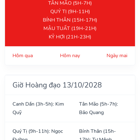
TÂN MÃO (5H-7H)
QUÝ TỊ (9H-11H)
BÍNH THÂN (15H-17H)
MẬU TUẤT (19H-21H)
KỶ HỢI (21H-23H)
Hôm qua
Hôm nay
Ngày mai
Giờ Hoàng đạo 13/10/2028
Canh Dần (3h-5h): Kim
Tân Mão (5h-7h):
Quỹ
Bảo Quang
Quý Tị (9h-11h): Ngọc
Bính Thân (15h-
Đường
17h): Tư Mệnh