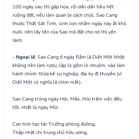
100 ngày sau thì gặp họa, rồi dần dần tiêu hết
ruộng đất, nếu làm quan bị cách chức. Sao Cang
thuộc Thất Sát Tinh, sinh con nhằm ngày này ắt khó
nuôi, nên lấy tên của Sao mà đặt cho nó thì yên
lành.
- Ngoại lệ
: Sao Cang ở ngày Rằm là Diệt Một Nhật:
không nên làm rượu, lập lò gốm lò nhuộm, vào làm
hành chính, thừa kế sự nghiệp, đại kỵ đi thuyền (vì
Diệt Một có nghĩa là chìm mất).
Sao Cang trúng ngày Hợi, Mão, Mùi trăm việc đều
tốt, nhất là ngày Mùi.
Can tinh tạo tác Trưởng phòng đường,
Thập nhật chi trung chủ hữu ương,