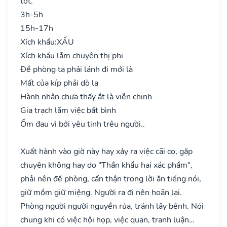
tốt.
3h-5h
15h-17h
Xích khẩu:
XẤU
Xích khẩu lắm chuyên thị phi
Đề phòng ta phải lánh đi mới là
Mất của kíp phải dò la
Hành nhân chưa thấy ắt là viễn chinh
Gia trạch lắm việc bất bình
Ốm đau vì bởi yêu tinh trêu người..
Xuất hành vào giờ này hay xảy ra việc cãi cọ, gặp
chuyện không hay do "Thần khẩu hại xác phầm",
phải nên đề phòng, cẩn thận trong lời ăn tiếng nói,
giữ mồm giữ miệng. Người ra đi nên hoãn lại.
Phòng người người nguyền rủa, tránh lây bệnh. Nói
chung khi có việc hội họp, việc quan, tranh luận…