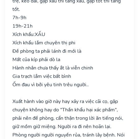
trệ, kéo dài, gặp xấu thì tăng xấu, gặp tốt thì tăng
tốt.
7h-9h
19h-21h
Xích khẩu:
XẤU
Xích khẩu lắm chuyên thị phi
Đề phòng ta phải lánh đi mới là
Mất của kíp phải dò la
Hành nhân chưa thấy ắt là viễn chinh
Gia trạch lắm việc bất bình
Ốm đau vì bởi yêu tinh trêu người..
Xuất hành vào giờ này hay xảy ra việc cãi cọ, gặp
chuyện không hay do "Thần khẩu hại xác phầm",
phải nên đề phòng, cẩn thận trong lời ăn tiếng nói,
giữ mồm giữ miệng. Người ra đi nên hoãn lại.
Phòng người người nguyền rủa, tránh lây bệnh. Nói