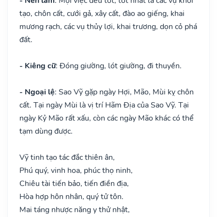
- Nên làm
: Mọi việc đều tốt, tốt nhất là các vụ khởi
tạo, chôn cất, cưới gả, xây cất, đào ao giếng, khai
mương rạch, các vụ thủy lợi, khai trương, dọn cỏ phá
đất.
- Kiêng cữ
: Đóng giường, lót giường, đi thuyền.
- Ngoại lệ
: Sao Vỹ gặp ngày Hợi, Mão, Mùi kỵ chôn
cất. Tại ngày Mùi là vị trí Hãm Địa của Sao Vỹ. Tại
ngày Kỷ Mão rất xấu, còn các ngày Mão khác có thể
tạm dùng được.
Vỹ tinh tạo tác đắc thiên ân,
Phú quý, vinh hoa, phúc thọ ninh,
Chiêu tài tiến bảo, tiến điền địa,
Hòa hợp hôn nhân, quý tử tôn.
Mai táng nhược năng y thử nhật,