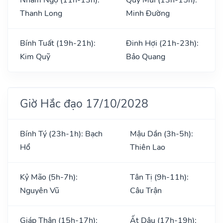
Thanh Long
Minh Đường
Bính Tuất (19h-21h):
Đinh Hợi (21h-23h):
Kim Quỹ
Bảo Quang
Giờ Hắc đạo 17/10/2028
Bính Tý (23h-1h): Bạch
Mậu Dần (3h-5h):
Hổ
Thiên Lao
Kỷ Mão (5h-7h):
Tân Tị (9h-11h):
Nguyên Vũ
Câu Trận
Giáp Thân (15h-17h):
Ất Dậu (17h-19h):