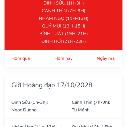
ĐINH SỬU (1H-3H)
CANH THÌN (7H-9H)
NHÂM NGỌ (11H-13H)
QUÝ MÙI (13H-15H)
BÍNH TUẤT (19H-21H)
ĐINH HỢI (21H-23H)
Hôm qua
Hôm nay
Ngày mai
Giờ Hoàng đạo 17/10/2028
Đinh Sửu (1h-3h):
Canh Thìn (7h-9h):
Ngọc Đường
Tư Mệnh
Nhâm Ngọ (11h-13h):
Quý Mùi (13h-15h):