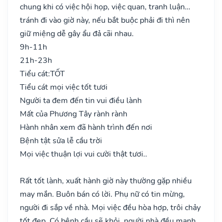
chung khi có việc hội họp, việc quan, tranh luận…
tránh đi vào giờ này, nếu bắt buộc phải đi thì nên
giữ miệng dễ gây ẩu đả cãi nhau.
9h-11h
21h-23h
Tiểu cát:
TỐT
Tiểu cát mọi việc tốt tươi
Người ta đem đến tin vui điều lành
Mất của Phương Tây rành rành
Hành nhân xem đã hành trình đến nơi
Bệnh tật sửa lễ cầu trời
Mọi việc thuận lợi vui cười thật tươi..
Rất tốt lành, xuất hành giờ này thường gặp nhiều
may mắn. Buôn bán có lời. Phụ nữ có tin mừng,
người đi sắp về nhà. Mọi việc đều hòa hợp, trôi chảy
tốt đẹp. Có bệnh cầu sẽ khỏi, người nhà đều mạnh