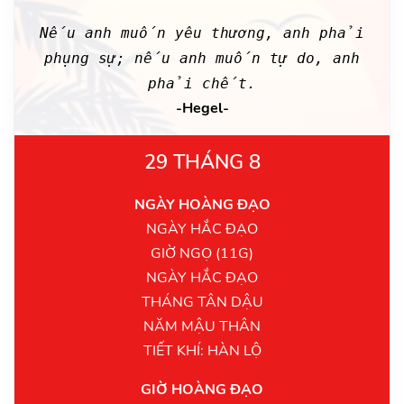
Nếu anh muốn yêu thương, anh phải
phụng sự; nếu anh muốn tự do, anh
phải chết.
-Hegel-
29 THÁNG 8
NGÀY HOÀNG ĐẠO
NGÀY HẮC ĐẠO
GIỜ NGỌ (11G)
NGÀY HẮC ĐẠO
THÁNG TÂN DẬU
NĂM MẬU THÂN
TIẾT KHÍ: HÀN LỘ
GIỜ HOÀNG ĐẠO