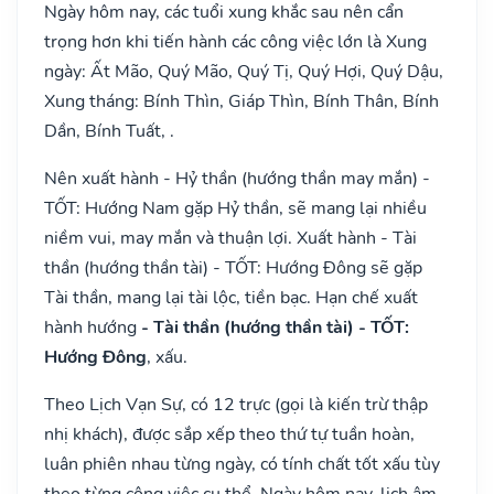
Ngày hôm nay, các tuổi xung khắc sau nên cẩn
trọng hơn khi tiến hành các công việc lớn là Xung
ngày: Ất Mão, Quý Mão, Quý Tị, Quý Hợi, Quý Dậu,
Xung tháng: Bính Thìn, Giáp Thìn, Bính Thân, Bính
Dần, Bính Tuất, .
Nên xuất hành - Hỷ thần (hướng thần may mắn) -
TỐT: Hướng Nam gặp Hỷ thần, sẽ mang lại nhiều
niềm vui, may mắn và thuận lợi. Xuất hành - Tài
thần (hướng thần tài) - TỐT: Hướng Đông sẽ gặp
Tài thần, mang lại tài lộc, tiền bạc. Hạn chế xuất
hành hướng
- Tài thần (hướng thần tài) - TỐT:
Hướng Đông
, xấu.
Theo Lịch Vạn Sự, có 12 trực (gọi là kiến trừ thập
nhị khách), được sắp xếp theo thứ tự tuần hoàn,
luân phiên nhau từng ngày, có tính chất tốt xấu tùy
theo từng công việc cụ thể. Ngày hôm nay, lịch âm