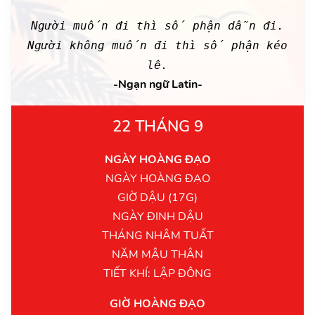
Người muốn đi thì số phận dẫn đi.
Người không muốn đi thì số phận kéo
lê.
-Ngạn ngữ Latin-
22 THÁNG 9
NGÀY HOÀNG ĐẠO
NGÀY HOÀNG ĐẠO
GIỜ DẬU (17G)
NGÀY ĐINH DẬU
THÁNG NHÂM TUẤT
NĂM MẬU THÂN
TIẾT KHÍ: LẬP ĐÔNG
GIỜ HOÀNG ĐẠO