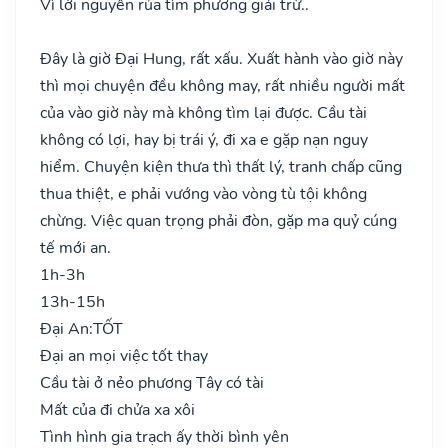
Vì lời nguyền rủa tìm phương giải trừ..
Đây là giờ Đại Hung, rất xấu. Xuất hành vào giờ này
thì mọi chuyện đều không may, rất nhiều người mất
của vào giờ này mà không tìm lại được. Cầu tài
không có lợi, hay bị trái ý, đi xa e gặp nạn nguy
hiểm. Chuyện kiện thưa thì thất lý, tranh chấp cũng
thua thiệt, e phải vướng vào vòng tù tội không
chừng. Việc quan trọng phải đòn, gặp ma quỷ cúng
tế mới an.
1h-3h
13h-15h
Đại An:
TỐT
Đại an mọi việc tốt thay
Cầu tài ở nẻo phương Tây có tài
Mất của đi chửa xa xôi
Tình hình gia trạch ấy thời bình yên