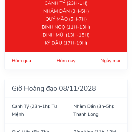
CANH TÝ (23H-1H)
NHÂM DẦN (3H-5H)
QUÝ MÃO (5H-7H)
BÍNH NGỌ (11H-13H)
ĐINH MÙI (13H-15H)
KỶ DẬU (17H-19H)
Hôm qua
Hôm nay
Ngày mai
Giờ Hoàng đạo 08/11/2028
Canh Tý (23h-1h): Tư
Nhâm Dần (3h-5h):
Mệnh
Thanh Long
Quý Mão (5h-7h):
Bính Ngọ (11h-13h):