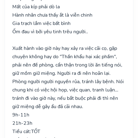
Mất của kíp phải dò la
Hành nhân chưa thấy ắt là viễn chinh
Gia trạch lắm việc bất bình
Ốm đau vì bởi yêu tinh trêu người..
Xuất hành vào giờ này hay xảy ra việc cãi cọ, gặp
chuyện không hay do "Thần khẩu hại xác phầm",
phải nên đề phòng, cẩn thận trong lời ăn tiếng nói,
giữ mồm giữ miệng. Người ra đi nên hoãn lại.
Phòng người người nguyền rủa, tránh lây bệnh. Nói
chung khi có việc hội họp, việc quan, tranh luận…
tránh đi vào giờ này, nếu bắt buộc phải đi thì nên
giữ miệng dễ gây ẩu đả cãi nhau.
9h-11h
21h-23h
Tiểu cát:
TỐT