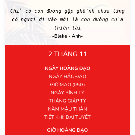
Chỉ có con đường gập ghềnh chưa từng
có người đi vào mới là con đường của
thiên tài
-Blake - Anh-
2 THÁNG 11
NGÀY HOÀNG ĐẠO
NGÀY HẮC ĐẠO
GIỜ MÃO (05G)
NGÀY BÍNH TÝ
THÁNG GIÁP TÝ
NĂM MẬU THÂN
TIẾT KHÍ: ĐẠI TUYẾT
GIỜ HOÀNG ĐẠO