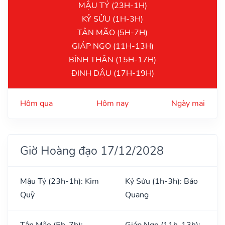
MẬU TÝ (23H-1H)
KỶ SỬU (1H-3H)
TÂN MÃO (5H-7H)
GIÁP NGỌ (11H-13H)
BÍNH THÂN (15H-17H)
ĐINH DẬU (17H-19H)
Hôm qua
Hôm nay
Ngày mai
Giờ Hoàng đạo 17/12/2028
Mậu Tý (23h-1h): Kim
Kỷ Sửu (1h-3h): Bảo
Quỹ
Quang
Tân Mão (5h-7h):
Giáp Ngọ (11h-13h):