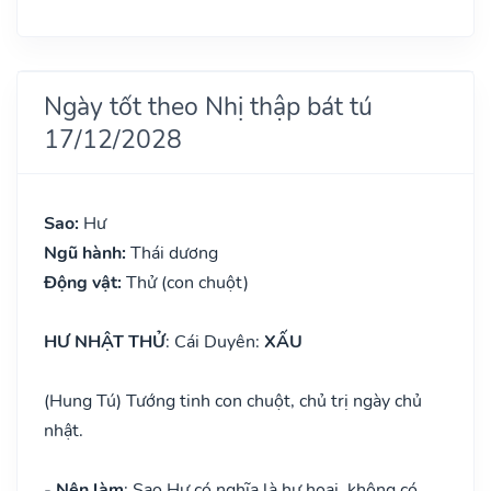
Ngày tốt theo Nhị thập bát tú
17/12/2028
Sao:
Hư
Ngũ hành:
Thái dương
Động vật:
Thử (con chuột)
HƯ NHẬT THỬ
: Cái Duyên:
XẤU
(Hung Tú) Tướng tinh con chuột, chủ trị ngày chủ
nhật.
- Nên làm
: Sao Hư có nghĩa là hư hoại, không có