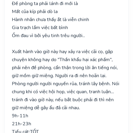
Đề phòng ta phải lánh đi mới là
Mất của kíp phải dò la
Hành nhân chưa thấy ắt là viễn chinh
Gia trạch lắm việc bất bình
Ốm đau vì bởi yêu tinh trêu người..
Xuất hành vào giờ này hay xảy ra việc cãi cọ, gặp
chuyện không hay do "Thần khẩu hại xác phầm",
phải nên đề phòng, cẩn thận trong lời ăn tiếng nói,
giữ mồm giữ miệng. Người ra đi nên hoãn lại.
Phòng người người nguyền rủa, tránh lây bệnh. Nói
chung khi có việc hội họp, việc quan, tranh luận…
tránh đi vào giờ này, nếu bắt buộc phải đi thì nên
giữ miệng dễ gây ẩu đả cãi nhau.
9h-11h
21h-23h
Tiểu cát:
TỐT