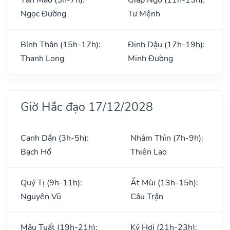
Ngọc Đường
Tư Mệnh
Bính Thân (15h-17h):
Đinh Dậu (17h-19h):
Thanh Long
Minh Đường
Giờ Hắc đạo 17/12/2028
Canh Dần (3h-5h):
Nhâm Thìn (7h-9h):
Bạch Hổ
Thiên Lao
Quý Tị (9h-11h):
Ất Mùi (13h-15h):
Nguyên Vũ
Câu Trận
Mậu Tuất (19h-21h):
Kỷ Hợi (21h-23h):