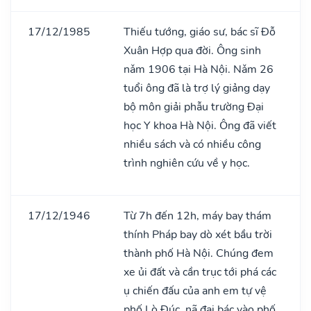
17/12/1985
Thiếu tướng, giáo sư, bác sĩ Đỗ
Xuân Hợp qua đời. Ông sinh
nǎm 1906 tại Hà Nội. Nǎm 26
tuổi ông đã là trợ lý giảng dạy
bộ môn giải phẫu trường Đại
học Y khoa Hà Nội. Ông đã viết
nhiều sách và có nhiều công
trình nghiên cứu về y học.
17/12/1946
Từ 7h đến 12h, máy bay thám
thính Pháp bay dò xét bầu trời
thành phố Hà Nội. Chúng đem
xe ủi đất và cần trục tới phá các
ụ chiến đấu của anh em tự vệ
phố Lò Đúc, nã đại bác vào phố