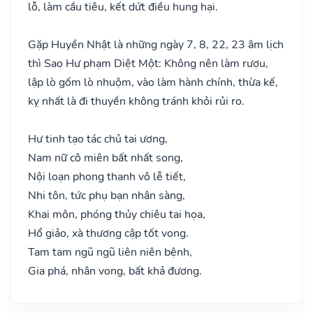
lỗ, làm cầu tiêu, kết dứt điều hung hại.
Gặp Huyền Nhật là những ngày 7, 8, 22, 23 âm lịch
thì Sao Hư phạm Diệt Một: Không nên làm rượu,
lập lò gốm lò nhuộm, vào làm hành chính, thừa kế,
kỵ nhất là đi thuyền không tránh khỏi rủi ro.
Hư tinh tạo tác chủ tai ương,
Nam nữ cô miên bất nhất song,
Nội loạn phong thanh vô lễ tiết,
Nhi tôn, tức phụ bạn nhân sàng,
Khai môn, phóng thủy chiêu tai họa,
Hổ giảo, xà thương cập tốt vong.
Tam tam ngũ ngũ liên niên bệnh,
Gia phá, nhân vong, bất khả đương.