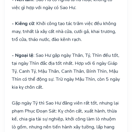
việc gì hợp với ngày có Sao Hư.
- Kiêng cữ
: Khởi công tạo tác trăm việc đều không
may, tnhất là xây cất nhà cửa, cưới gả, khai trương,
trổ cửa, tháo nước, đào kênh rạch.
- Ngoại lệ
: Sao Hư gặp ngày Thân, Tý, Thìn đều tốt,
tại ngày Thìn đắc địa tốt nhất. Hợp với 6 ngày Giáp
Tý, Canh Tý, Mậu Thân, Canh Thân, Bính Thìn, Mậu
Thìn có thể động sự. Trừ ngày Mậu Thìn, còn 5 ngày
kia kỵ chôn cất.
Gặp ngày Tý thì Sao Hư đăng viên rất tốt, nhưng lại
phạm Phục Đoạn Sát: Kỵ chôn cất, xuất hành, thừa
kế, chia gia tài sự nghiệp, khởi công làm lò nhuộm
lò gốm, nhưng nên tiến hành xây tường, lấp hang