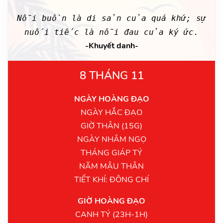
Nỗi buồn là di sản của quá khứ; sự
nuối tiếc là nỗi đau của ký ức.
-Khuyết danh-
8 THÁNG 11
NGÀY HOÀNG ĐẠO
NGÀY HẮC ĐẠO
GIỜ THÂN (15G)
NGÀY NHÂM NGỌ
THÁNG GIÁP TÝ
NĂM MẬU THÂN
TIẾT KHÍ: ĐÔNG CHÍ
GIỜ HOÀNG ĐẠO
CANH TÝ (23H-1H)