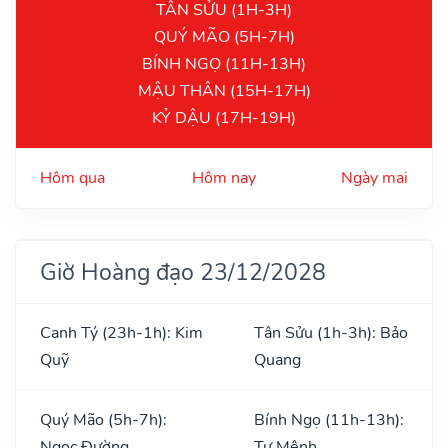
TÂN SỬU (1H-3H)
QUÝ MÃO (5H-7H)
BÍNH NGỌ (11H-13H)
MẬU THÂN (15H-17H)
KỶ DẬU (17H-19H)
Hôm qua
Hôm nay
Ngày mai
Giờ Hoàng đạo 23/12/2028
Canh Tý (23h-1h): Kim
Tân Sửu (1h-3h): Bảo
Quỹ
Quang
Quý Mão (5h-7h):
Bính Ngọ (11h-13h):
Ngọc Đường
Tư Mệnh