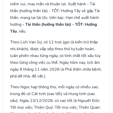
niềm vui, may mắn và thuận lợi. Xuất hành - Tài
thần (hướng thần tài) - TỐT: Hướng Tây sẽ gặp Tài
thần, mang lại tài lộc, tiền bạc. Hạn chế xuất hành
hướng
- Tài thần (hướng thần tài) - TỐT: Hướng
Tây
, xấu.
Theo Lịch Vạn Sự, có 12 trực (gọi là kiến trừ thập
nhị khách), được sắp xếp theo thứ tự tuần hoàn,
luân phiên nhau từng ngày, có tính chất tốt xấu tùy
theo từng công việc cụ thể. Ngày hôm nay, lịch âm
ngày 8 tháng 11 năm 2028 là Phá (Nên chữa bệnh,
phá dỡ nhà, đồ vật.).
Theo Ngọc hạp thông thư, mỗi ngày có nhiều sao,
trong đó có Cát tinh (sao tốt) và Hung tinh (sao
xấu). Ngày 23/12/2028, có sao tốt là Nguyệt Đức:
Tốt mọi việc; Thiên Quý: Tốt mọi việc; Thiên Quan: