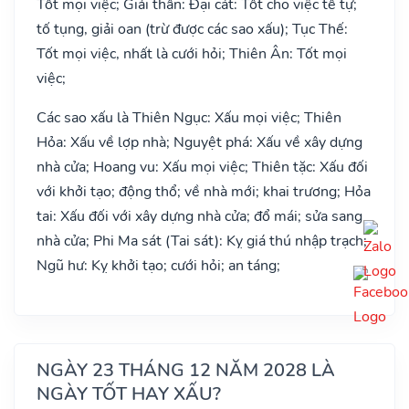
Tốt mọi việc; Giải thần: Đại cát: Tốt cho việc tế tự;
tố tụng, giải oan (trừ được các sao xấu); Tục Thế:
Tốt mọi việc, nhất là cưới hỏi; Thiên Ân: Tốt mọi
việc;
Các sao xấu là Thiên Ngục: Xấu mọi việc; Thiên
Hỏa: Xấu về lợp nhà; Nguyệt phá: Xấu về xây dựng
nhà cửa; Hoang vu: Xấu mọi việc; Thiên tặc: Xấu đối
với khởi tạo; động thổ; về nhà mới; khai trương; Hỏa
tai: Xấu đối với xây dựng nhà cửa; đổ mái; sửa sang
nhà cửa; Phi Ma sát (Tai sát): Kỵ giá thú nhập trạch;
Ngũ hư: Kỵ khởi tạo; cưới hỏi; an táng;
NGÀY 23 THÁNG 12 NĂM 2028 LÀ
NGÀY TỐT HAY XẤU?