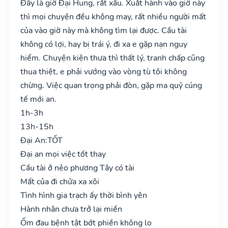
Đây là giờ Đại Hung, rất xấu. Xuất hành vào giờ này
thì mọi chuyện đều không may, rất nhiều người mất
của vào giờ này mà không tìm lại được. Cầu tài
không có lợi, hay bị trái ý, đi xa e gặp nạn nguy
hiểm. Chuyện kiện thưa thì thất lý, tranh chấp cũng
thua thiệt, e phải vướng vào vòng tù tội không
chừng. Việc quan trọng phải đòn, gặp ma quỷ cúng
tế mới an.
1h-3h
13h-15h
Đại An:
TỐT
Đại an mọi việc tốt thay
Cầu tài ở nẻo phương Tây có tài
Mất của đi chửa xa xôi
Tình hình gia trạch ấy thời bình yên
Hành nhân chưa trở lại miền
Ốm đau bệnh tật bớt phiền không lo