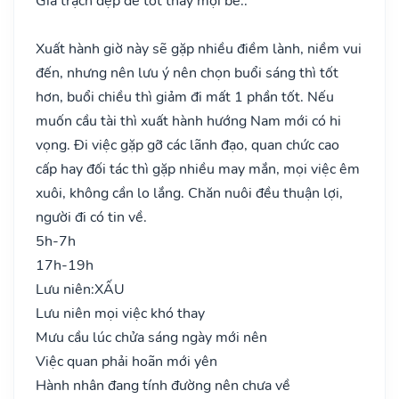
Gia trạch đẹp đẽ tốt thay mọi bề..
Xuất hành giờ này sẽ gặp nhiều điềm lành, niềm vui
đến, nhưng nên lưu ý nên chọn buổi sáng thì tốt
hơn, buổi chiều thì giảm đi mất 1 phần tốt. Nếu
muốn cầu tài thì xuất hành hướng Nam mới có hi
vọng. Đi việc gặp gỡ các lãnh đạo, quan chức cao
cấp hay đối tác thì gặp nhiều may mắn, mọi việc êm
xuôi, không cần lo lắng. Chăn nuôi đều thuận lợi,
người đi có tin về.
5h-7h
17h-19h
Lưu niên:
XẤU
Lưu niên mọi việc khó thay
Mưu cầu lúc chửa sáng ngày mới nên
Việc quan phải hoãn mới yên
Hành nhân đang tính đường nên chưa về