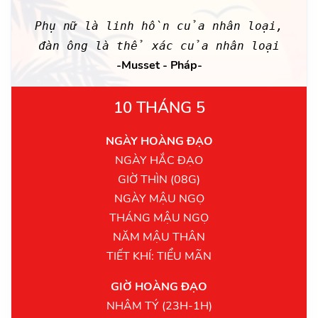
Phụ nữ là linh hồn của nhân loại,
đàn ông là thể xác của nhân loại
-Musset - Pháp-
10 THÁNG 5
NGÀY HOÀNG ĐẠO
NGÀY HẮC ĐẠO
GIỜ THÌN (08G)
NGÀY MẬU NGỌ
THÁNG MẬU NGỌ
NĂM MẬU THÂN
TIẾT KHÍ: TIỂU MÃN
GIỜ HOÀNG ĐẠO
NHÂM TÝ (23H-1H)