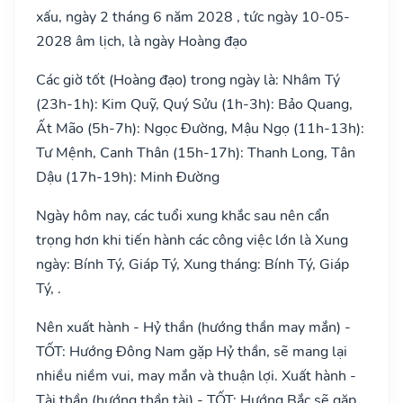
xấu, ngày 2 tháng 6 năm 2028 , tức ngày 10-05-
2028 âm lịch, là ngày Hoàng đạo
Các giờ tốt (Hoàng đạo) trong ngày là: Nhâm Tý
(23h-1h): Kim Quỹ, Quý Sửu (1h-3h): Bảo Quang,
Ất Mão (5h-7h): Ngọc Đường, Mậu Ngọ (11h-13h):
Tư Mệnh, Canh Thân (15h-17h): Thanh Long, Tân
Dậu (17h-19h): Minh Đường
Ngày hôm nay, các tuổi xung khắc sau nên cẩn
trọng hơn khi tiến hành các công việc lớn là Xung
ngày: Bính Tý, Giáp Tý, Xung tháng: Bính Tý, Giáp
Tý, .
Nên xuất hành - Hỷ thần (hướng thần may mắn) -
TỐT: Hướng Đông Nam gặp Hỷ thần, sẽ mang lại
nhiều niềm vui, may mắn và thuận lợi. Xuất hành -
Tài thần (hướng thần tài) - TỐT: Hướng Bắc sẽ gặp