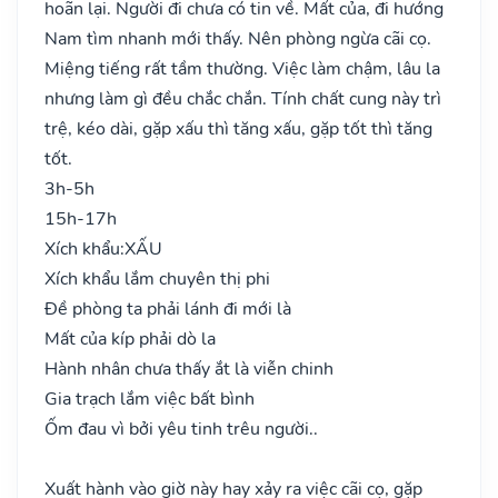
hoãn lại. Người đi chưa có tin về. Mất của, đi hướng
Nam tìm nhanh mới thấy. Nên phòng ngừa cãi cọ.
Miệng tiếng rất tầm thường. Việc làm chậm, lâu la
nhưng làm gì đều chắc chắn. Tính chất cung này trì
trệ, kéo dài, gặp xấu thì tăng xấu, gặp tốt thì tăng
tốt.
3h-5h
15h-17h
Xích khẩu:
XẤU
Xích khẩu lắm chuyên thị phi
Đề phòng ta phải lánh đi mới là
Mất của kíp phải dò la
Hành nhân chưa thấy ắt là viễn chinh
Gia trạch lắm việc bất bình
Ốm đau vì bởi yêu tinh trêu người..
Xuất hành vào giờ này hay xảy ra việc cãi cọ, gặp