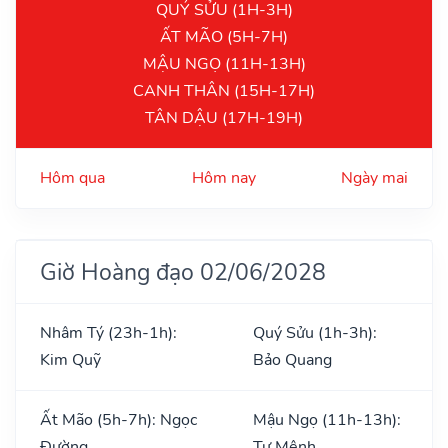
QUÝ SỬU (1H-3H)
ẤT MÃO (5H-7H)
MẬU NGỌ (11H-13H)
CANH THÂN (15H-17H)
TÂN DẬU (17H-19H)
Hôm qua
Hôm nay
Ngày mai
Giờ Hoàng đạo 02/06/2028
Nhâm Tý (23h-1h):
Quý Sửu (1h-3h):
Kim Quỹ
Bảo Quang
Ất Mão (5h-7h): Ngọc
Mậu Ngọ (11h-13h):
Đường
Tư Mệnh