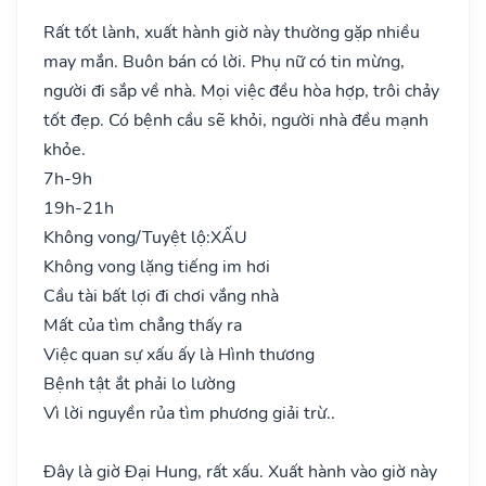
Rất tốt lành, xuất hành giờ này thường gặp nhiều
may mắn. Buôn bán có lời. Phụ nữ có tin mừng,
người đi sắp về nhà. Mọi việc đều hòa hợp, trôi chảy
tốt đẹp. Có bệnh cầu sẽ khỏi, người nhà đều mạnh
khỏe.
7h-9h
19h-21h
Không vong/Tuyệt lộ:
XẤU
Không vong lặng tiếng im hơi
Cầu tài bất lợi đi chơi vắng nhà
Mất của tìm chẳng thấy ra
Việc quan sự xấu ấy là Hình thương
Bệnh tật ắt phải lo lường
Vì lời nguyền rủa tìm phương giải trừ..
Đây là giờ Đại Hung, rất xấu. Xuất hành vào giờ này