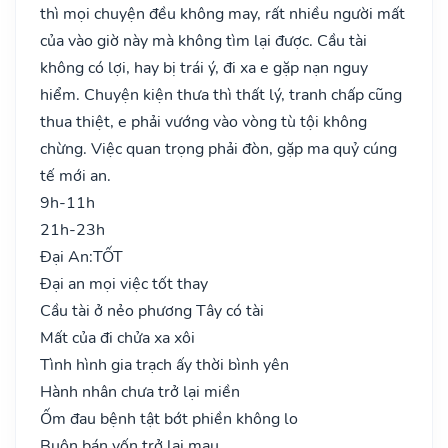
thì mọi chuyện đều không may, rất nhiều người mất
của vào giờ này mà không tìm lại được. Cầu tài
không có lợi, hay bị trái ý, đi xa e gặp nạn nguy
hiểm. Chuyện kiện thưa thì thất lý, tranh chấp cũng
thua thiệt, e phải vướng vào vòng tù tội không
chừng. Việc quan trọng phải đòn, gặp ma quỷ cúng
tế mới an.
9h-11h
21h-23h
Đại An:
TỐT
Đại an mọi việc tốt thay
Cầu tài ở nẻo phương Tây có tài
Mất của đi chửa xa xôi
Tình hình gia trạch ấy thời bình yên
Hành nhân chưa trở lại miền
Ốm đau bệnh tật bớt phiền không lo
Buôn bán vốn trở lại mau