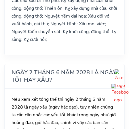
Các sao xấu là Thổ phủ: Kỵ xây dựng nhà cửa, khởi
công, động thổ; Thiên ôn: Kỵ xây dựng nhà cửa, khởi
công, động thổ; Nguyệt Yếm đại họa: Xấu đối với
xuất hành, giá thú; Nguyệt Hình: Xấu mọi việc;
Nguyệt Kiến chuyển sát: Kỵ khởi công, động thổ; Ly
sàng: Kỵ cưới hỏi;
NGÀY 2 THÁNG 6 NĂM 2028 LÀ NGÀY
TỐT HAY XẤU?
Nếu xem xét tổng thể thì ngày 2 tháng 6 năm
2028 là ngày xấu (ngày hắc đạo), tuy nhiên chúng
ta cần cân nhắc các yếu tốt khác trong ngày như giờ
hoàng đạo, giờ hắc đạo, chính vì vậy các bạn cần