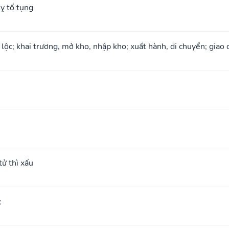
ỵ tố tụng
 lộc; khai trương, mở kho, nhập kho; xuất hành, di chuyển; giao 
ử thì xấu
c