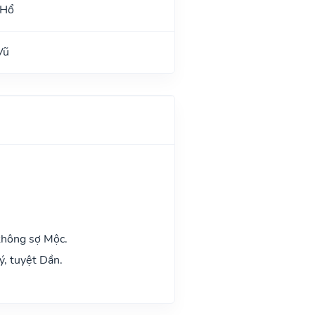
 Hổ
Vũ
không sợ Mộc.
ý, tuyệt Dần.