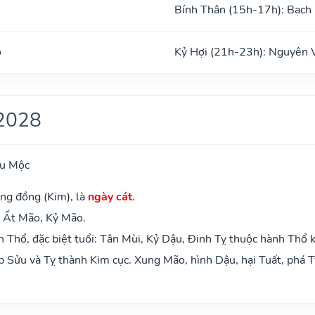
Bính Thân (15h-17h): Bạch
o
Kỷ Hợi (21h-23h): Nguyên 
2028
ựu Mộc
ng đồng (Kim), là
ngày cát
.
: Ất Mão, Kỷ Mão.
Thổ, đặc biệt tuổi: Tân Mùi, Kỷ Dậu, Đinh Tỵ thuộc hành Thổ 
 Sửu và Tỵ thành Kim cục. Xung Mão, hình Dậu, hại Tuất, phá T