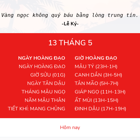
Vàng ngọc không quý báu bằng lòng trung tín.
-Lễ Ký-
13 THÁNG 5
NGÀY HOÀNG ĐẠO
GIỜ HOÀNG ĐẠO
NGÀY HOÀNG ĐẠO
MẬU TÝ (23H-1H)
GIỜ SỬU (01G)
CANH DẦN (3H-5H)
NGÀY TÂN DẬU
TÂN MÃO (5H-7H)
THÁNG MẬU NGỌ
GIÁP NGỌ (11H-13H)
NĂM MẬU THÂN
ẤT MÙI (13H-15H)
TIẾT KHÍ: MANG CHỦNG
ĐINH DẬU (17H-19H)
Hôm nay