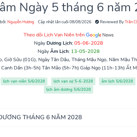
 âm Ngày 5 tháng 6 năm
 bởi:
Nguyễn Hương
Cập nhật lần cuối 08/08/2026
Reviewed By
Trần 
Theo dõi Lịch Vạn Niên trên
Ngày
Dương Lịch
:
05-06-2028
Ngày
Âm Lịch
:
13-05-2028
, Giờ Sửu (01G), Ngày Tân Dậu, Tháng Mậu Ngọ, Năm Mậu Th
Canh Dần (3h-5h)
Tân Mão (5h-7h)
Giáp Ngọ (11h-13h)
Ất M
lịch vạn niên 5/6/2028
lịch vạn sự 5-6-2028
âm lịch 5/6/2028
lịch âm dương 5/6/2028
 DƯƠNG THÁNG 6 NĂM 2028