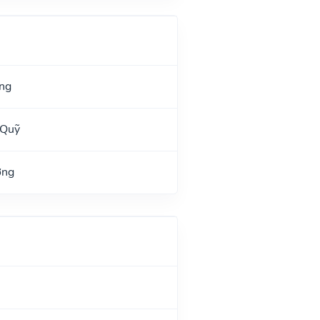
ng
 Quỹ
ờng