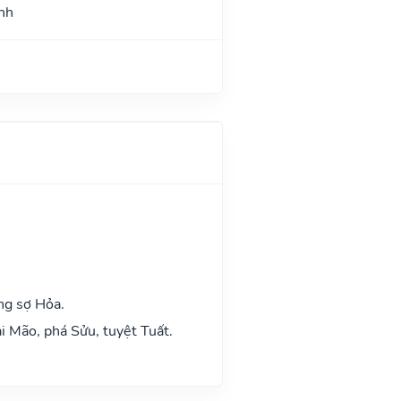
nh
ng sợ Hỏa.
i Mão, phá Sửu, tuyệt Tuất.