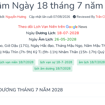
 âm Ngày 18 tháng 7 năm
 bởi:
Nguyễn Hương
Cập nhật lần cuối 07/08/2026
Reviewed By
Trần 
Theo dõi Lịch Vạn Niên trên
Ngày
Dương Lịch
:
18-07-2028
Ngày
Âm Lịch
:
26-05-2028
o, Giờ Dậu (17G), Ngày Hắc đạo, Tháng Mậu Ngọ, Năm Mậu Th
)
Mậu Thìn (7h-9h)
Kỷ Tị (9h-11h)
Nhâm Thân (15h-17h)
Quý
lịch vạn niên 18/7/2028
lịch vạn sự 18-7-2028
âm lịch 18/7/2028
lịch âm dương 18/7/2028
 DƯƠNG THÁNG 7 NĂM 2028