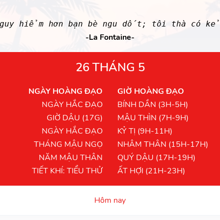
nguy hiểm hơn bạn bè ngu dốt; tôi thà có kẻ
-La Fontaine-
26 THÁNG 5
NGÀY HOÀNG ĐẠO
GIỜ HOÀNG ĐẠO
NGÀY HẮC ĐẠO
BÍNH DẦN (3H-5H)
GIỜ DẬU (17G)
MẬU THÌN (7H-9H)
NGÀY HẮC ĐẠO
KỶ TỊ (9H-11H)
THÁNG MẬU NGỌ
NHÂM THÂN (15H-17H)
NĂM MẬU THÂN
QUÝ DẬU (17H-19H)
TIẾT KHÍ: TIỂU THỬ
ẤT HỢI (21H-23H)
Hôm nay