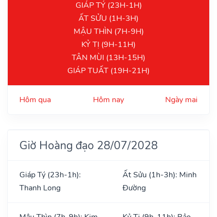
GIÁP TÝ (23H-1H)
ẤT SỬU (1H-3H)
MẬU THÌN (7H-9H)
KỶ TỊ (9H-11H)
TÂN MÙI (13H-15H)
GIÁP TUẤT (19H-21H)
Hôm qua
Hôm nay
Ngày mai
Giờ Hoàng đạo 28/07/2028
Giáp Tý (23h-1h):
Ất Sửu (1h-3h): Minh
Thanh Long
Đường
Mậu Thìn (7h-9h): Kim
Kỷ Tị (9h-11h): Bảo