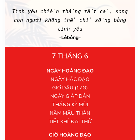
Tình yêu chiến thắng tất cả, song
con người không thể chỉ sống bằng
tình yêu
-Lêbông-
7 THÁNG 6
NGÀY HOÀNG ĐẠO
NGÀY HẮC ĐẠO
GIỜ DẬU (17G)
NGÀY GIÁP DẦN
THÁNG KỶ MÙI
NĂM MẬU THÂN
TIẾT KHÍ: ĐẠI THỬ
GIỜ HOÀNG ĐẠO