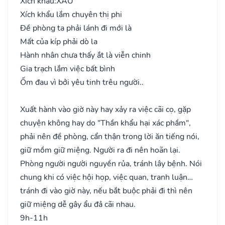
Xích khẩu:
XẤU
Xích khẩu lắm chuyên thị phi
Đề phòng ta phải lánh đi mới là
Mất của kíp phải dò la
Hành nhân chưa thấy ắt là viễn chinh
Gia trạch lắm việc bất bình
Ốm đau vì bởi yêu tinh trêu người..
Xuất hành vào giờ này hay xảy ra việc cãi cọ, gặp
chuyện không hay do "Thần khẩu hại xác phầm",
phải nên đề phòng, cẩn thận trong lời ăn tiếng nói,
giữ mồm giữ miệng. Người ra đi nên hoãn lại.
Phòng người người nguyền rủa, tránh lây bệnh. Nói
chung khi có việc hội họp, việc quan, tranh luận…
tránh đi vào giờ này, nếu bắt buộc phải đi thì nên
giữ miệng dễ gây ẩu đả cãi nhau.
9h-11h