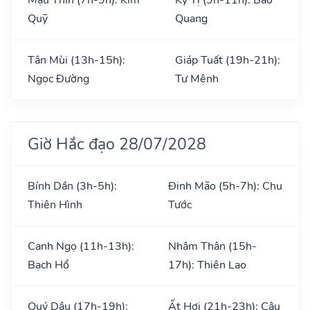
Quỹ
Quang
Tân Mùi (13h-15h):
Giáp Tuất (19h-21h):
Ngọc Đường
Tư Mệnh
Giờ Hắc đạo 28/07/2028
Bính Dần (3h-5h):
Đinh Mão (5h-7h): Chu
Thiên Hình
Tước
Canh Ngọ (11h-13h):
Nhâm Thân (15h-
Bạch Hổ
17h): Thiên Lao
Quý Dậu (17h-19h):
Ất Hợi (21h-23h): Câu