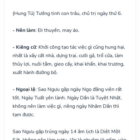
(Hung Tú) Tướng tinh con trâu, chủ trị ngày thứ 6.
- Nên làm
: Đi thuyền, may áo.
- Kiêng cữ
: Khởi công tạo tác việc gì cũng hung hại,
nhất là xây cất nhà, dựng trại, cưới gả, trổ cửa, làm
thủy lợi, nuôi tằm, gieo cấy, khai khẩn, khai trương,
xuất hành đường bộ.
- Ngoại lệ
: Sao Ngưu gặp ngày Ngọ đăng viên rất
tốt. Ngày Tuất yên lành. Ngày Dần là Tuyệt Nhật,
không nên làm việc gì, riêng ngày Nhâm Dần thì
tạm được.
Sao Ngưu gặp trúng ngày 14 âm lịch là Diệt Một
Sát, không nên làm rượu, lập lò nhuộm lò gốm, vào