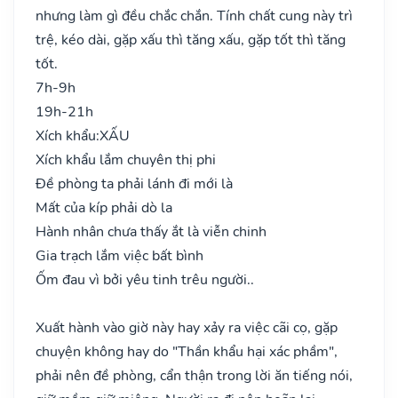
nhưng làm gì đều chắc chắn. Tính chất cung này trì
trệ, kéo dài, gặp xấu thì tăng xấu, gặp tốt thì tăng
tốt.
7h-9h
19h-21h
Xích khẩu:
XẤU
Xích khẩu lắm chuyên thị phi
Đề phòng ta phải lánh đi mới là
Mất của kíp phải dò la
Hành nhân chưa thấy ắt là viễn chinh
Gia trạch lắm việc bất bình
Ốm đau vì bởi yêu tinh trêu người..
Xuất hành vào giờ này hay xảy ra việc cãi cọ, gặp
chuyện không hay do "Thần khẩu hại xác phầm",
phải nên đề phòng, cẩn thận trong lời ăn tiếng nói,