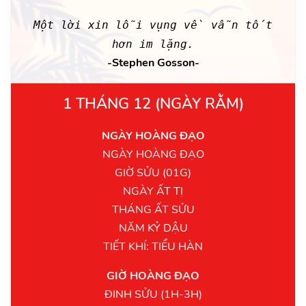
Một lời xin lỗi vụng về vẫn tốt
hơn im lặng.
-Stephen Gosson-
1 THÁNG 12 (NGÀY RẰM)
NGÀY HOÀNG ĐẠO
NGÀY HOÀNG ĐẠO
GIỜ SỬU (01G)
NGÀY ẤT TỊ
THÁNG ẤT SỬU
NĂM KỶ DẬU
TIẾT KHÍ: TIỂU HÀN
GIỜ HOÀNG ĐẠO
ĐINH SỬU (1H-3H)