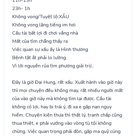
11h-13h
23h- 1h
Không vong/Tuyệt lộ:
XẤU
Không vong lặng tiếng im hơi
Cầu tài bất lợi đi chơi vắng nhà
Mất của tìm chẳng thấy ra
Việc quan sự xấu ấy là Hình thương
Bệnh tật ắt phải lo lường
Vì lời nguyền rủa tìm phương giải trừ..
Đây là giờ Đại Hung, rất xấu. Xuất hành vào giờ này
thì mọi chuyện đều không may, rất nhiều người mất
của vào giờ này mà không tìm lại được. Cầu tài
không có lợi, hay bị trái ý, đi xa e gặp nạn nguy
hiểm. Chuyện kiện thưa thì thất lý, tranh chấp cũng
thua thiệt, e phải vướng vào vòng tù tội không
chừng. Việc quan trọng phải đòn, gặp ma quỷ cúng