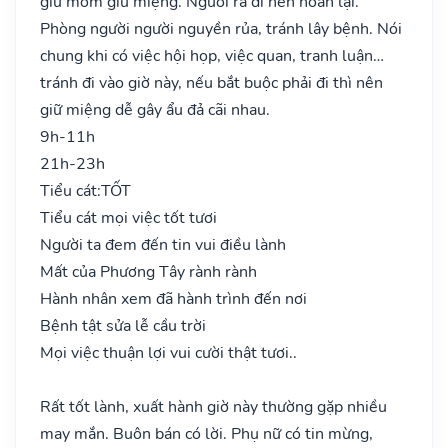
giữ mồm giữ miệng. Người ra đi nên hoãn lại.
Phòng người người nguyền rủa, tránh lây bệnh. Nói
chung khi có việc hội họp, việc quan, tranh luận…
tránh đi vào giờ này, nếu bắt buộc phải đi thì nên
giữ miệng dễ gây ẩu đả cãi nhau.
9h-11h
21h-23h
Tiểu cát:
TỐT
Tiểu cát mọi việc tốt tươi
Người ta đem đến tin vui điều lành
Mất của Phương Tây rành rành
Hành nhân xem đã hành trình đến nơi
Bệnh tật sửa lễ cầu trời
Mọi việc thuận lợi vui cười thật tươi..
Rất tốt lành, xuất hành giờ này thường gặp nhiều
may mắn. Buôn bán có lời. Phụ nữ có tin mừng,