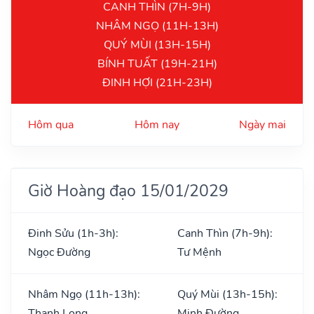
CANH THÌN (7H-9H)
NHÂM NGỌ (11H-13H)
QUÝ MÙI (13H-15H)
BÍNH TUẤT (19H-21H)
ĐINH HỢI (21H-23H)
Hôm qua
Hôm nay
Ngày mai
Giờ Hoàng đạo 15/01/2029
Đinh Sửu (1h-3h):
Canh Thìn (7h-9h):
Ngọc Đường
Tư Mệnh
Nhâm Ngọ (11h-13h):
Quý Mùi (13h-15h):
Thanh Long
Minh Đường