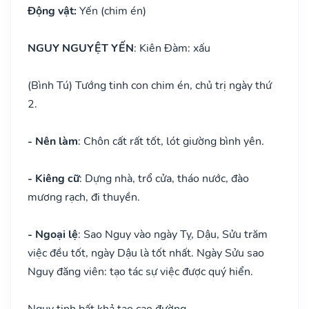
Động vật:
Yến (chim én)
NGUY NGUYỆT YẾN
: Kiên Đàm: xấu
(Bình Tú) Tướng tinh con chim én, chủ trị ngày thứ
2.
- Nên làm
: Chôn cất rất tốt, lót giường bình yên.
- Kiêng cữ
: Dựng nhà, trổ cửa, tháo nước, đào
mương rạch, đi thuyền.
- Ngoại lệ
: Sao Nguy vào ngày Tỵ, Dậu, Sửu trăm
việc đều tốt, ngày Dậu là tốt nhất. Ngày Sửu sao
Nguy đăng viên: tạo tác sự việc được quý hiển.
Nguy tinh bất khả tạo cao đường,