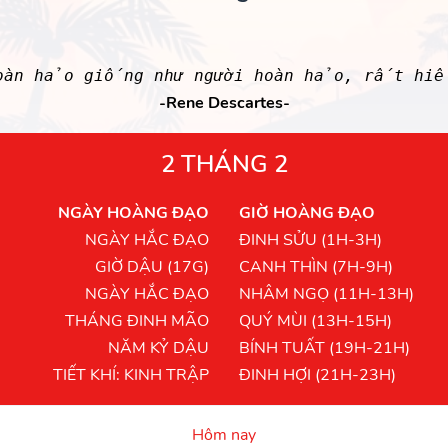
àn hảo giống như người hoàn hảo, rất hiế
-Rene Descartes-
2 THÁNG 2
NGÀY HOÀNG ĐẠO
GIỜ HOÀNG ĐẠO
NGÀY HẮC ĐẠO
ĐINH SỬU (1H-3H)
GIỜ DẬU (17G)
CANH THÌN (7H-9H)
NGÀY HẮC ĐẠO
NHÂM NGỌ (11H-13H)
THÁNG ĐINH MÃO
QUÝ MÙI (13H-15H)
NĂM KỶ DẬU
BÍNH TUẤT (19H-21H)
TIẾT KHÍ: KINH TRẬP
ĐINH HỢI (21H-23H)
Hôm nay