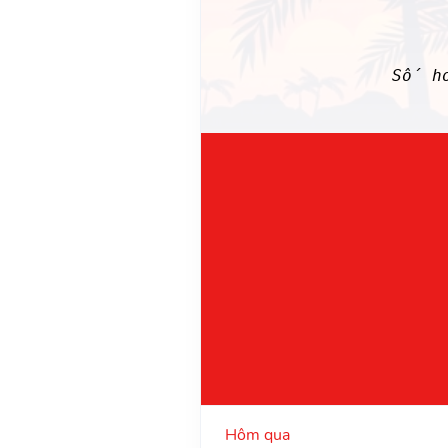
Số ho
Hôm qua