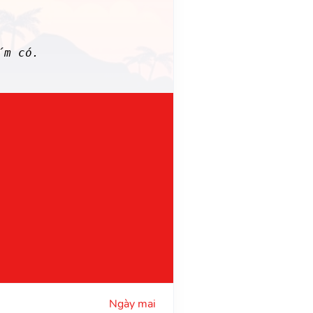
m có.
Ngày mai