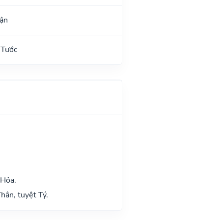
rận
 Tước
 Hỏa.
hân, tuyệt Tý.