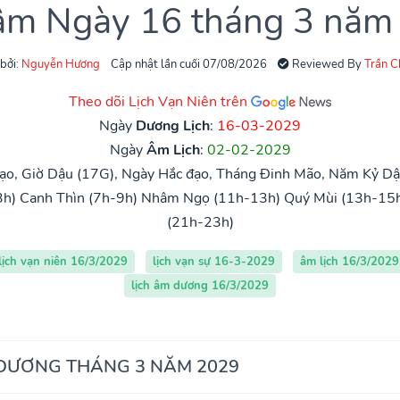
 âm Ngày 16 tháng 3 năm
 bởi:
Nguyễn Hương
Cập nhật lần cuối 07/08/2026
Reviewed By
Trần 
Theo dõi Lịch Vạn Niên trên
Ngày
Dương Lịch
:
16-03-2029
Ngày
Âm Lịch
:
02-02-2029
ạo, Giờ Dậu (17G), Ngày Hắc đạo, Tháng Đinh Mão, Năm Kỷ Dậu
3h)
Canh Thìn (7h-9h)
Nhâm Ngọ (11h-13h)
Quý Mùi (13h-15
(21h-23h)
lịch vạn niên 16/3/2029
lịch vạn sự 16-3-2029
âm lịch 16/3/2029
lịch âm dương 16/3/2029
 DƯƠNG THÁNG 3 NĂM 2029