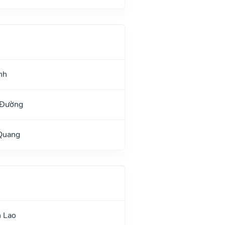
nh
 Đường
 Quang
n Lao