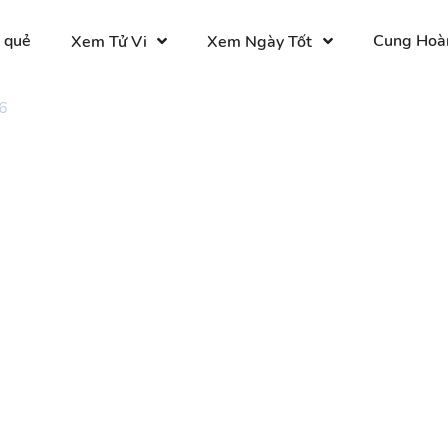
 quẻ
Cung Hoà
Xem Tử Vi
Xem Ngày Tốt
6