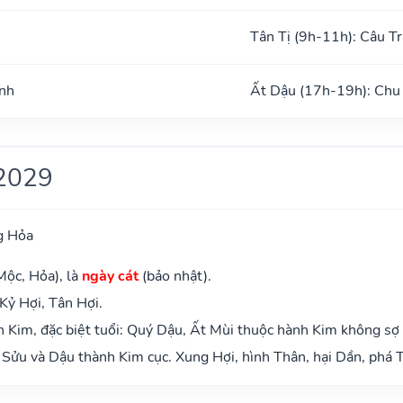
Tân Tị (9h-11h): Câu T
ình
Ất Dậu (17h-19h): Chu
2029
g Hỏa
Mộc, Hỏa), là
ngày cát
(bảo nhật).
Kỷ Hợi, Tân Hợi.
 Kim, đặc biệt tuổi: Quý Dậu, Ất Mùi thuộc hành Kim không sợ
Sửu và Dậu thành Kim cục. Xung Hợi, hình Thân, hại Dần, phá T