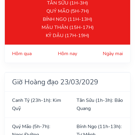
TÂN SỬU (1H-3H)
QUÝ MÃO (5H-7H)
BÍNH NGỌ (11H-13H)
MẬU THÂN (15H-17H)
KỶ DẬU (17H-19H)
Hôm qua
Hôm nay
Ngày mai
Giờ Hoàng đạo 23/03/2029
Canh Tý (23h-1h): Kim
Tân Sửu (1h-3h): Bảo
Quỹ
Quang
Quý Mão (5h-7h):
Bính Ngọ (11h-13h):
Ngọc Đường
Tư Mệnh