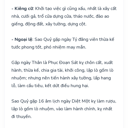
- Kiêng cữ
: Khởi tạo việc gì cũng xấu, nhất là xây cất
nhà, cưới gả, trổ cửa dựng cửa, tháo nước, đào ao
giếng, động đất, xây tường, dựng cột.
- Ngoại lệ
: Sao Quỷ gặp ngày Tý đăng viên thừa kế
tước phong tốt, phó nhiệm may mắn.
Gặp ngày Thân là Phục Đoạn Sát kỵ chôn cất, xuất
hành, thừa kế, chia gia tài, khởi công, lập lò gốm lò
nhuộm; nhưng nên tiến hành xây tường, lấp hang
lỗ, làm cầu tiêu, kết dứt điều hung hại.
Sao Quỷ gặp 16 âm lịch ngày Diệt Một kỵ làm rượu,
lập lò gốm lò nhuộm, vào làm hành chính, kỵ nhất
đi thuyền.