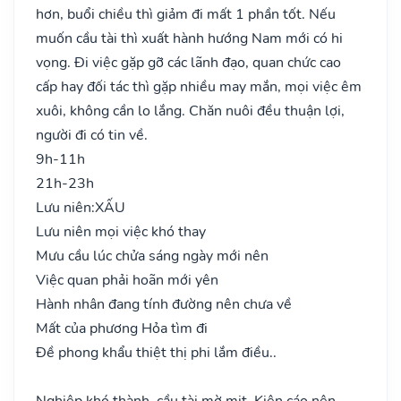
hơn, buổi chiều thì giảm đi mất 1 phần tốt. Nếu
muốn cầu tài thì xuất hành hướng Nam mới có hi
vọng. Đi việc gặp gỡ các lãnh đạo, quan chức cao
cấp hay đối tác thì gặp nhiều may mắn, mọi việc êm
xuôi, không cần lo lắng. Chăn nuôi đều thuận lợi,
người đi có tin về.
9h-11h
21h-23h
Lưu niên:
XẤU
Lưu niên mọi việc khó thay
Mưu cầu lúc chửa sáng ngày mới nên
Việc quan phải hoãn mới yên
Hành nhân đang tính đường nên chưa về
Mất của phương Hỏa tìm đi
Đề phong khẩu thiệt thị phi lắm điều..
Nghiệp khó thành, cầu tài mờ mịt. Kiện cáo nên