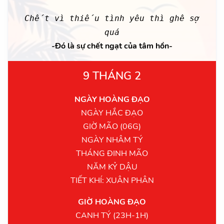
Chết vì thiếu tình yêu thì ghê sợ
quá
-Đó là sự chết ngạt của tâm hồn-
9 THÁNG 2
NGÀY HOÀNG ĐẠO
NGÀY HẮC ĐẠO
GIỜ MÃO (06G)
NGÀY NHÂM TÝ
THÁNG ĐINH MÃO
NĂM KỶ DẬU
TIẾT KHÍ: XUÂN PHÂN
GIỜ HOÀNG ĐẠO
CANH TÝ (23H-1H)