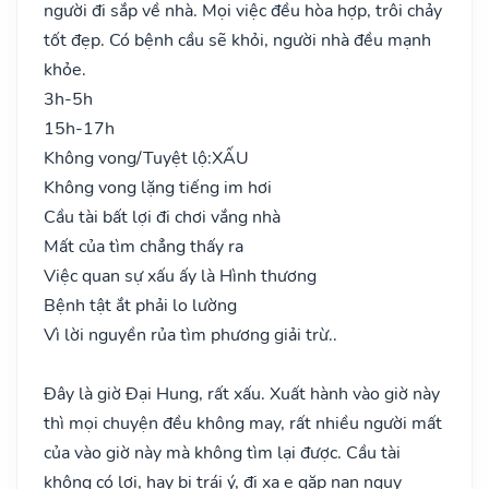
người đi sắp về nhà. Mọi việc đều hòa hợp, trôi chảy
tốt đẹp. Có bệnh cầu sẽ khỏi, người nhà đều mạnh
khỏe.
3h-5h
15h-17h
Không vong/Tuyệt lộ:
XẤU
Không vong lặng tiếng im hơi
Cầu tài bất lợi đi chơi vắng nhà
Mất của tìm chẳng thấy ra
Việc quan sự xấu ấy là Hình thương
Bệnh tật ắt phải lo lường
Vì lời nguyền rủa tìm phương giải trừ..
Đây là giờ Đại Hung, rất xấu. Xuất hành vào giờ này
thì mọi chuyện đều không may, rất nhiều người mất
của vào giờ này mà không tìm lại được. Cầu tài
không có lợi, hay bị trái ý, đi xa e gặp nạn nguy