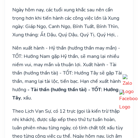
Ngày hôm nay, các tuổi xung khắc sau nên cẩn
trọng hơn khi tiến hành các công việc lớn là Xung
ngày: Giáp Ngọ, Canh Ngọ, Bính Tuất, Bính Thìn,
Xung tháng: Ất Dậu, Quý Dậu, Quý Tị, Quý Hợi, .
Nên xuất hành - Hỷ thần (hướng thần may mắn) -
TỐT: Hướng Nam gặp Hỷ thần, sẽ mang lại nhiều
niềm vui, may mắn và thuận lợi. Xuất hành - Tài
thần (hướng thần tài) - TỐT: Hướng Tây sẽ gặp Tài
thần, mang lại tài lộc, tiền bạc. Hạn chế xuất hành
hướng
- Tài thần (hướng thần tài) - TỐT: Hướng
Tây
, xấu.
Theo Lịch Vạn Sự, có 12 trực (gọi là kiến trừ thập
nhị khách), được sắp xếp theo thứ tự tuần hoàn,
luân phiên nhau từng ngày, có tính chất tốt xấu tùy
theo từng công việc cụ thể. Ngày hôm nay, lịch âm