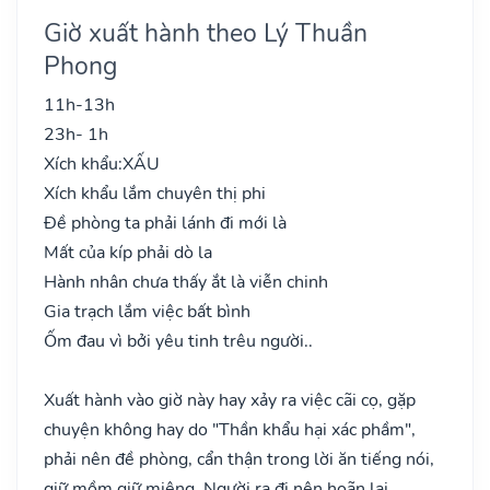
Giờ xuất hành theo Lý Thuần
Phong
11h-13h
23h- 1h
Xích khẩu:
XẤU
Xích khẩu lắm chuyên thị phi
Đề phòng ta phải lánh đi mới là
Mất của kíp phải dò la
Hành nhân chưa thấy ắt là viễn chinh
Gia trạch lắm việc bất bình
Ốm đau vì bởi yêu tinh trêu người..
Xuất hành vào giờ này hay xảy ra việc cãi cọ, gặp
chuyện không hay do "Thần khẩu hại xác phầm",
phải nên đề phòng, cẩn thận trong lời ăn tiếng nói,
giữ mồm giữ miệng. Người ra đi nên hoãn lại.