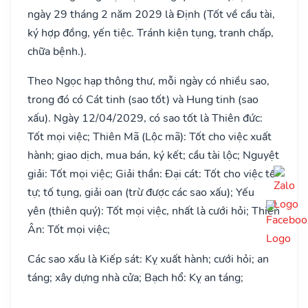
ngày 29 tháng 2 năm 2029 là Định (Tốt về cầu tài,
ký hợp đồng, yến tiệc. Tránh kiện tụng, tranh chấp,
chữa bệnh.).
Theo Ngọc hạp thông thư, mỗi ngày có nhiều sao,
trong đó có Cát tinh (sao tốt) và Hung tinh (sao
xấu). Ngày 12/04/2029, có sao tốt là Thiên đức:
Tốt mọi việc; Thiên Mã (Lộc mã): Tốt cho việc xuất
hành; giao dịch, mua bán, ký kết; cầu tài lộc; Nguyệt
giải: Tốt mọi việc; Giải thần: Đại cát: Tốt cho việc tế
tự; tố tụng, giải oan (trừ được các sao xấu); Yếu
yên (thiên quý): Tốt mọi việc, nhất là cưới hỏi; Thiên
Ân: Tốt mọi việc;
Các sao xấu là Kiếp sát: Kỵ xuất hành; cưới hỏi; an
táng; xây dựng nhà cửa; Bạch hổ: Kỵ an táng;