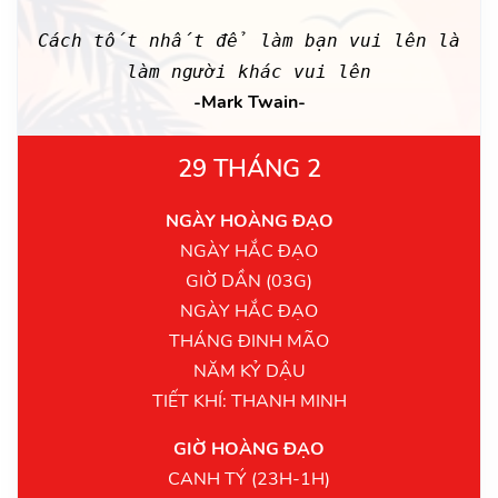
Cách tốt nhất để làm bạn vui lên là
làm người khác vui lên
-Mark Twain-
29 THÁNG 2
NGÀY HOÀNG ĐẠO
NGÀY HẮC ĐẠO
GIỜ DẦN (03G)
NGÀY HẮC ĐẠO
THÁNG ĐINH MÃO
NĂM KỶ DẬU
TIẾT KHÍ: THANH MINH
GIỜ HOÀNG ĐẠO
CANH TÝ (23H-1H)