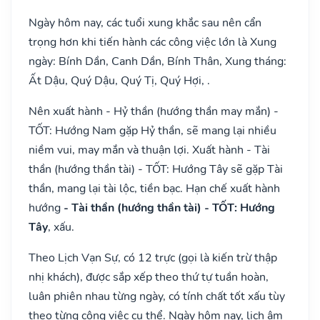
Ngày hôm nay, các tuổi xung khắc sau nên cẩn
trọng hơn khi tiến hành các công việc lớn là Xung
ngày: Bính Dần, Canh Dần, Bính Thân, Xung tháng:
Ất Dậu, Quý Dậu, Quý Tị, Quý Hợi, .
Nên xuất hành - Hỷ thần (hướng thần may mắn) -
TỐT: Hướng Nam gặp Hỷ thần, sẽ mang lại nhiều
niềm vui, may mắn và thuận lợi. Xuất hành - Tài
thần (hướng thần tài) - TỐT: Hướng Tây sẽ gặp Tài
thần, mang lại tài lộc, tiền bạc. Hạn chế xuất hành
hướng
- Tài thần (hướng thần tài) - TỐT: Hướng
Tây
, xấu.
Theo Lịch Vạn Sự, có 12 trực (gọi là kiến trừ thập
nhị khách), được sắp xếp theo thứ tự tuần hoàn,
luân phiên nhau từng ngày, có tính chất tốt xấu tùy
theo từng công việc cụ thể. Ngày hôm nay, lịch âm