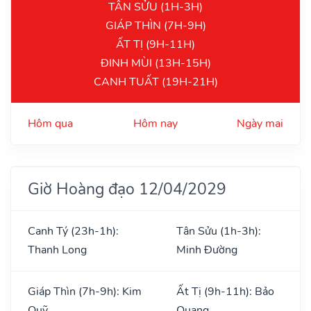
TÂN SỬU (1H-3H)
GIÁP THÌN (7H-9H)
ẤT TỊ (9H-11H)
ĐINH MÙI (13H-15H)
CANH TUẤT (19H-21H)
Hôm qua
Hôm nay
Ngày mai
Giờ Hoàng đạo 12/04/2029
Canh Tý (23h-1h):
Tân Sửu (1h-3h):
Thanh Long
Minh Đường
Giáp Thìn (7h-9h): Kim
Ất Tị (9h-11h): Bảo
Quỹ
Quang