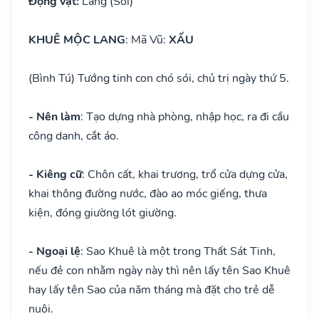
Động vật:
Lang (Sói)
KHUÊ MỘC LANG
: Mã Vũ:
XẤU
(Bình Tú) Tướng tinh con chó sói, chủ trị ngày thứ 5.
- Nên làm
: Tạo dựng nhà phòng, nhập học, ra đi cầu
công danh, cắt áo.
- Kiêng cữ
: Chôn cất, khai trương, trổ cửa dựng cửa,
khai thông đường nước, đào ao móc giếng, thưa
kiện, đóng giường lót giường.
- Ngoại lệ
: Sao Khuê là một trong Thất Sát Tinh,
nếu đẻ con nhằm ngày này thì nên lấy tên Sao Khuê
hay lấy tên Sao của năm tháng mà đặt cho trẻ dễ
nuôi.