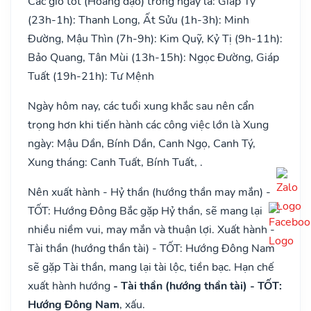
Các giờ tốt (Hoàng đạo) trong ngày là: Giáp Tý
(23h-1h): Thanh Long, Ất Sửu (1h-3h): Minh
Đường, Mậu Thìn (7h-9h): Kim Quỹ, Kỷ Tị (9h-11h):
Bảo Quang, Tân Mùi (13h-15h): Ngọc Đường, Giáp
Tuất (19h-21h): Tư Mệnh
Ngày hôm nay, các tuổi xung khắc sau nên cẩn
trọng hơn khi tiến hành các công việc lớn là Xung
ngày: Mậu Dần, Bính Dần, Canh Ngọ, Canh Tý,
Xung tháng: Canh Tuất, Bính Tuất, .
Nên xuất hành - Hỷ thần (hướng thần may mắn) -
TỐT: Hướng Đông Bắc gặp Hỷ thần, sẽ mang lại
nhiều niềm vui, may mắn và thuận lợi. Xuất hành -
Tài thần (hướng thần tài) - TỐT: Hướng Đông Nam
sẽ gặp Tài thần, mang lại tài lộc, tiền bạc. Hạn chế
xuất hành hướng
- Tài thần (hướng thần tài) - TỐT:
Hướng Đông Nam
, xấu.