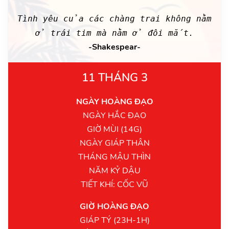
Tình yêu của các chàng trai không nằm
ở trái tim mà nằm ở đôi mắt.
-Shakespear-
11 THÁNG 3
NGÀY HOÀNG ĐẠO
NGÀY HẮC ĐẠO
GIỜ MÙI (14G)
NGÀY GIÁP THÂN
THÁNG MẬU THÌN
NĂM KỶ DẬU
TIẾT KHÍ: CỐC VŨ
GIỜ HOÀNG ĐẠO
GIÁP TÝ (23H-1H)