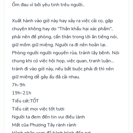
Ốm đau vì bởi yêu tinh trêu người..
Xuất hành vào giờ này hay xảy ra việc cãi cọ, gặp
chuyện không hay do "Thần khẩu hại xác phầm",
phải nên đề phòng, cẩn thận trong lời ăn tiếng nói,
giữ mồm giữ miệng. Người ra đi nên hoãn lại.
Phòng người người nguyền rủa, tránh lây bệnh. Nói
chung khi có việc hội họp, việc quan, tranh luận…
tránh đi vào giờ này, nếu bắt buộc phải đi thì nên
giữ miệng dễ gây ẩu đả cãi nhau.
7h-9h
19h-21h
Tiểu cát:
TỐT
Tiểu cát mọi việc tốt tươi
Người ta đem đến tin vui điều lành
Mất của Phương Tây rành rành
Hành nhân xem đã hành trình đến nơi