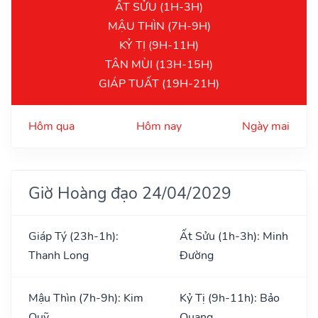
ẤT SỬU (1H-3H)
MẬU THÌN (7H-9H)
KỶ TỊ (9H-11H)
TÂN MÙI (13H-15H)
GIÁP TUẤT (19H-21H)
Hôm qua
Hôm nay
Ngày mai
Giờ Hoàng đạo 24/04/2029
Giáp Tý (23h-1h):
Ất Sửu (1h-3h): Minh
Thanh Long
Đường
Mậu Thìn (7h-9h): Kim
Kỷ Tị (9h-11h): Bảo
Quỹ
Quang