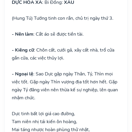
DỰC HỎA XÀ
: Bi Đồng:
XẤU
(Hung Tú) Tướng tinh con rắn, chủ trị ngày thứ 3.
- Nên làm
: Cắt áo sẽ được tiền tài.
- Kiêng cữ
: Chôn cất, cưới gả, xây cất nhà, trổ cửa
gắn cửa, các việc thủy lợi.
- Ngoại lệ
: Sao Dực gặp ngày Thân, Tý, Thìn mọi
việc tốt. Gặp ngày Thìn vượng địa tốt hơn hết. Gặp
ngày Tý đăng viên nên thừa kế sự nghiệp, lên quan
nhậm chức.
Dực tinh bất lợi giá cao đường,
Tam niên nhị tái kiến ôn hoàng,
Mai táng nhược hoàn phùng thử nhật,