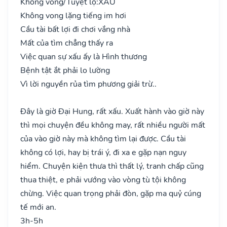
Không vong/Tuyệt lộ:
XẤU
Không vong lặng tiếng im hơi
Cầu tài bất lợi đi chơi vắng nhà
Mất của tìm chẳng thấy ra
Việc quan sự xấu ấy là Hình thương
Bệnh tật ắt phải lo lường
Vì lời nguyền rủa tìm phương giải trừ..
Đây là giờ Đại Hung, rất xấu. Xuất hành vào giờ này
thì mọi chuyện đều không may, rất nhiều người mất
của vào giờ này mà không tìm lại được. Cầu tài
không có lợi, hay bị trái ý, đi xa e gặp nạn nguy
hiểm. Chuyện kiện thưa thì thất lý, tranh chấp cũng
thua thiệt, e phải vướng vào vòng tù tội không
chừng. Việc quan trọng phải đòn, gặp ma quỷ cúng
tế mới an.
3h-5h