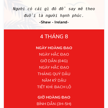
Người có cái gì đó để say mê theo
đuổi là người hạnh phúc.
-Shaw - Ireland-
4 THÁNG 8
NGÀY HOÀNG ĐẠO
NGÀY HẮC ĐẠO
GIỜ DẦN (04G)
NGÀY HẮC ĐẠO
THÁNG QUÝ DẬU
NĂM KỶ DẬU
TIẾT KHÍ: BẠCH LỘ
GIỜ HOÀNG ĐẠO
BÍNH DẦN (3H-5H)