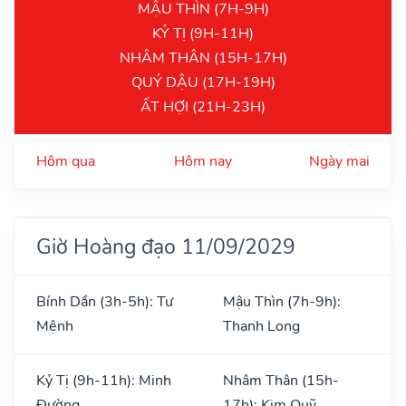
MẬU THÌN (7H-9H)
KỶ TỊ (9H-11H)
NHÂM THÂN (15H-17H)
QUÝ DẬU (17H-19H)
ẤT HỢI (21H-23H)
Hôm qua
Hôm nay
Ngày mai
Giờ Hoàng đạo 11/09/2029
Bính Dần (3h-5h): Tư
Mậu Thìn (7h-9h):
Mệnh
Thanh Long
Kỷ Tị (9h-11h): Minh
Nhâm Thân (15h-
Đường
17h): Kim Quỹ