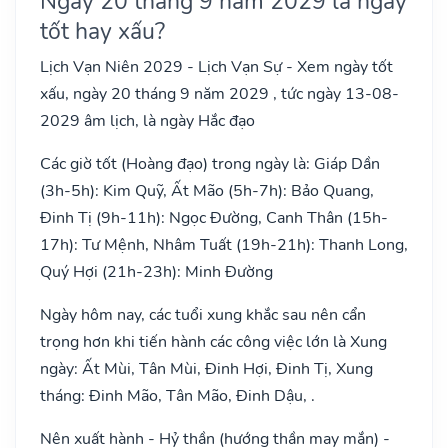
Ngày 20 tháng 9 năm 2029 là ngày
tốt hay xấu?
Lịch Vạn Niên 2029 - Lịch Vạn Sự - Xem ngày tốt
xấu, ngày 20 tháng 9 năm 2029 , tức ngày 13-08-
2029 âm lịch, là ngày Hắc đạo
Các giờ tốt (Hoàng đạo) trong ngày là: Giáp Dần
(3h-5h): Kim Quỹ, Ất Mão (5h-7h): Bảo Quang,
Đinh Tị (9h-11h): Ngọc Đường, Canh Thân (15h-
17h): Tư Mệnh, Nhâm Tuất (19h-21h): Thanh Long,
Quý Hợi (21h-23h): Minh Đường
Ngày hôm nay, các tuổi xung khắc sau nên cẩn
trọng hơn khi tiến hành các công việc lớn là Xung
ngày: Ất Mùi, Tân Mùi, Đinh Hợi, Đinh Tị, Xung
tháng: Đinh Mão, Tân Mão, Đinh Dậu, .
Nên xuất hành - Hỷ thần (hướng thần may mắn) -