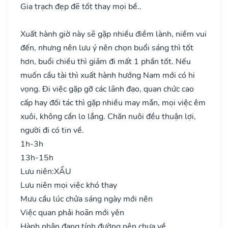
Gia trạch đẹp đẽ tốt thay mọi bề..
Xuất hành giờ này sẽ gặp nhiều điềm lành, niềm vui
đến, nhưng nên lưu ý nên chọn buổi sáng thì tốt
hơn, buổi chiều thì giảm đi mất 1 phần tốt. Nếu
muốn cầu tài thì xuất hành hướng Nam mới có hi
vọng. Đi việc gặp gỡ các lãnh đạo, quan chức cao
cấp hay đối tác thì gặp nhiều may mắn, mọi việc êm
xuôi, không cần lo lắng. Chăn nuôi đều thuận lợi,
người đi có tin về.
1h-3h
13h-15h
Lưu niên:
XẤU
Lưu niên mọi việc khó thay
Mưu cầu lúc chửa sáng ngày mới nên
Việc quan phải hoãn mới yên
Hành nhân đang tính đường nên chưa về