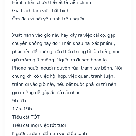
Hành nhân chưa thấy ắt là viễn chinh
Gia trạch lắm việc bất bình
Ốm đau vì bởi yêu tinh trêu người..
Xuất hành vào giờ này hay xảy ra việc cãi cọ, gặp
chuyện không hay do "Thần khẩu hại xác phầm",
phải nên đề phòng, cẩn thận trong lời ăn tiếng nói,
giữ mồm giữ miệng. Người ra đi nên hoãn lại.
Phòng người người nguyền rủa, tránh lây bệnh. Nói
chung khi có việc hội họp, việc quan, tranh luận…
tránh đi vào giờ này, nếu bắt buộc phải đi thì nên
giữ miệng dễ gây ẩu đả cãi nhau.
5h-7h
17h-19h
Tiểu cát:
TỐT
Tiểu cát mọi việc tốt tươi
Người ta đem đến tin vui điều lành