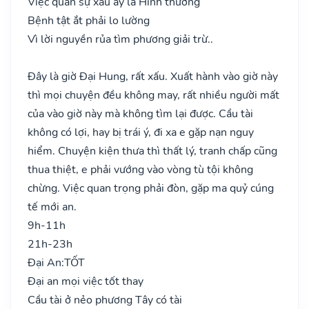
Việc quan sự xấu ấy là Hình thương
Bệnh tật ắt phải lo lường
Vì lời nguyền rủa tìm phương giải trừ..
Đây là giờ Đại Hung, rất xấu. Xuất hành vào giờ này
thì mọi chuyện đều không may, rất nhiều người mất
của vào giờ này mà không tìm lại được. Cầu tài
không có lợi, hay bị trái ý, đi xa e gặp nạn nguy
hiểm. Chuyện kiện thưa thì thất lý, tranh chấp cũng
thua thiệt, e phải vướng vào vòng tù tội không
chừng. Việc quan trọng phải đòn, gặp ma quỷ cúng
tế mới an.
9h-11h
21h-23h
Đại An:
TỐT
Đại an mọi việc tốt thay
Cầu tài ở nẻo phương Tây có tài