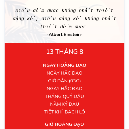
Điều đếm được không nhất thiết
đáng kể; điều đáng kể không nhất
thiết đếm được.
-Albert Einstein-
13 THÁNG 8
NGÀY HOÀNG ĐẠO
NGÀY HẮC ĐẠO
GIỜ DẦN (03G)
NGÀY HẮC ĐẠO
THÁNG QUÝ DẬU
NĂM KỶ DẬU
TIẾT KHÍ: BẠCH LỘ
GIỜ HOÀNG ĐẠO