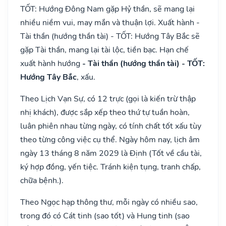
TỐT: Hướng Đông Nam gặp Hỷ thần, sẽ mang lại
nhiều niềm vui, may mắn và thuận lợi. Xuất hành -
Tài thần (hướng thần tài) - TỐT: Hướng Tây Bắc sẽ
gặp Tài thần, mang lại tài lộc, tiền bạc. Hạn chế
xuất hành hướng
- Tài thần (hướng thần tài) - TỐT:
Hướng Tây Bắc
, xấu.
Theo Lịch Vạn Sự, có 12 trực (gọi là kiến trừ thập
nhị khách), được sắp xếp theo thứ tự tuần hoàn,
luân phiên nhau từng ngày, có tính chất tốt xấu tùy
theo từng công việc cụ thể. Ngày hôm nay, lịch âm
ngày 13 tháng 8 năm 2029 là Định (Tốt về cầu tài,
ký hợp đồng, yến tiệc. Tránh kiện tụng, tranh chấp,
chữa bệnh.).
Theo Ngọc hạp thông thư, mỗi ngày có nhiều sao,
trong đó có Cát tinh (sao tốt) và Hung tinh (sao