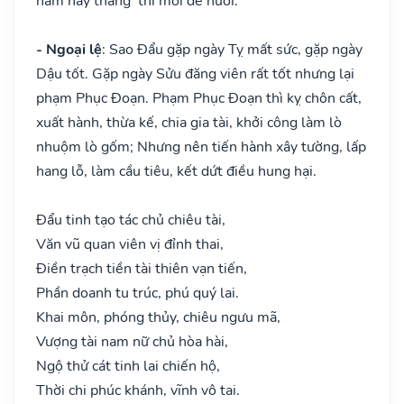
năm hay tháng thì mới dễ nuôi.
- Ngoại lệ
: Sao Đẩu gặp ngày Tỵ mất sức, gặp ngày
Dậu tốt. Gặp ngày Sửu đăng viên rất tốt nhưng lại
phạm Phục Đoạn. Phạm Phục Đoạn thì kỵ chôn cất,
xuất hành, thừa kế, chia gia tài, khởi công làm lò
nhuộm lò gốm; Nhưng nên tiến hành xây tường, lấp
hang lỗ, làm cầu tiêu, kết dứt điều hung hại.
Đẩu tinh tạo tác chủ chiêu tài,
Văn vũ quan viên vị đỉnh thai,
Điền trạch tiền tài thiên vạn tiến,
Phần doanh tu trúc, phú quý lai.
Khai môn, phóng thủy, chiêu ngưu mã,
Vượng tài nam nữ chủ hòa hài,
Ngộ thử cát tinh lai chiến hộ,
Thời chi phúc khánh, vĩnh vô tai.