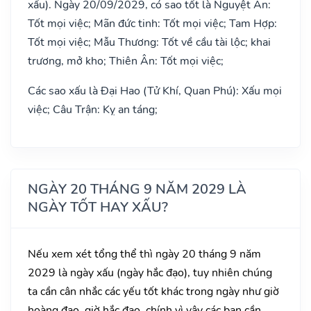
xấu). Ngày 20/09/2029, có sao tốt là Nguyệt Ân:
Tốt mọi việc; Mãn đức tinh: Tốt mọi việc; Tam Hợp:
Tốt mọi việc; Mẫu Thương: Tốt về cầu tài lộc; khai
trương, mở kho; Thiên Ân: Tốt mọi việc;
Các sao xấu là Đại Hao (Tử Khí, Quan Phú): Xấu mọi
việc; Câu Trận: Kỵ an táng;
NGÀY 20 THÁNG 9 NĂM 2029 LÀ
NGÀY TỐT HAY XẤU?
Nếu xem xét tổng thể thì ngày 20 tháng 9 năm
2029 là ngày xấu (ngày hắc đạo), tuy nhiên chúng
ta cần cân nhắc các yếu tốt khác trong ngày như giờ
hoàng đạo, giờ hắc đạo, chính vì vậy các bạn cần