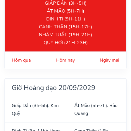
GIÁP DẦN (3H-5H)
ẤT MÃO (5H-7H)
ĐINH TỊ (9H-11H)
CANH THÂN (15H-17H)
NHÂM TUẤT (19H-21H)
QUÝ HỢI (21H-23H)
Hôm qua
Hôm nay
Ngày mai
Giờ Hoàng đạo 20/09/2029
Giáp Dần (3h-5h): Kim
Ất Mão (5h-7h): Bảo
Quỹ
Quang
Đinh Tị (9h-11h): Ngọc
Canh Thân (15h-